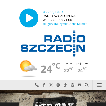
SŁUCHAJ TERAZ
RADIO SZCZECIN NA
WIECZÓR do 21:00
Małgorzata Frymus, Anna Kolmer
°C
jutro
pojutrze
24
°C
°C
22
24
Najlepiej po prostu do nas zadzwoń
Odwiedź nas na Facebook-u
Odwiedź nas na X
Odwiedź nas na Instagram-ie
Odwiedź nas na TikTok-u
Szukaj nas na Spotify
Wyślij do nas w
Szukaj