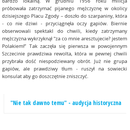
bardzo lokalną. W grudniu 1956 roku milicja
próbowała zatrzymać pijanego mężczyznę w okolicy
dzisiejszego Placu Zgody – doszło do szarpaniny, która
- co nie dziwi - przyciągnęła oczy gapiów. Biernie
obserwowali spektakl do chwili, kiedy zatrzymany
mężczyzna wykrzyknął "za co mnie aresztujecie? jestem
Polakiem!” Tak zaczęła się pierwsza w powojennym
Szczecinie prawdziwa rewolta, która w pewnej chwili
przybrała dość niespodziewany obrót. Już nie grupa
gapiów, ale prawdziwy tłum - ruszył na sowiecki
konsulat aby go doszczętnie zniszczyć.
"Nie tak dawno temu" - audycja historyczna