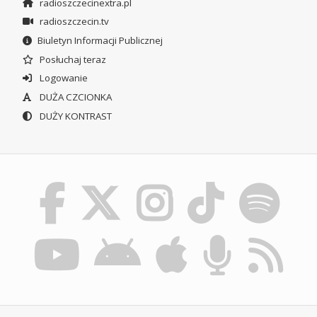
radioszczecinextra.pl
radioszczecin.tv
Biuletyn Informacji Publicznej
Posłuchaj teraz
Logowanie
DUŻA CZCIONKA
DUŻY KONTRAST