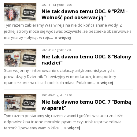
2021-11-14, godz. 17:05
Nie tak dawno temu ODC. 9 "PŻM -
Wolność pod obserwacją"
Tym razem zabieramy Was w rejs na nie do końca znane wody. Z
jednej strony może się wydawać oczywiste, że bezpieka obserwowała
marynarzy – płynąc w rejs…
» więcej
2021-11-07, godz. 17:05
Nie tak dawno temu ODC. 8 "Balony
nadziei"
Stan wojenny - internowanie działaczy antykomunistycznych,
prowadzący Dziennik Telewizyjny w mundurach, transportery
opancerzone na ulicach polskich miast. Polakom…
» więcej
2021-10-31, godz. 17:05
Nie tak dawno temu ODC. 7 "Bombą
w aparat"
Tym razem postaramy się razem z wami i gośćmi w studiu znaleźć
odpowiedź na trudne moralnie pytanie: czy ucisk usprawiedliwia
terror? Opowiemy wam o kilku…
» więcej