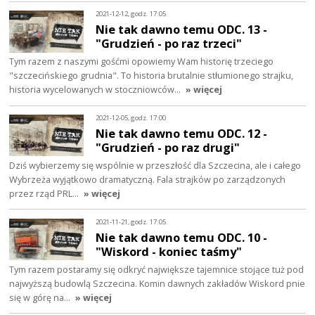
2021-12-12, godz. 17:05
Nie tak dawno temu ODC. 13 -
"Grudzień - po raz trzeci"
Tym razem z naszymi gośćmi opowiemy Wam historię trzeciego
"szczecińskiego grudnia". To historia brutalnie stłumionego strajku,
historia wycelowanych w stoczniowców…
» więcej
2021-12-05, godz. 17:00
Nie tak dawno temu ODC. 12 -
"Grudzień - po raz drugi"
Dziś wybierzemy się wspólnie w przeszłość dla Szczecina, ale i całego
Wybrzeża wyjątkowo dramatyczną. Fala strajków po zarządzonych
przez rząd PRL…
» więcej
2021-11-21, godz. 17:05
Nie tak dawno temu ODC. 10 -
"Wiskord - koniec taśmy"
Tym razem postaramy się odkryć największe tajemnice stojące tuż pod
najwyższą budowlą Szczecina. Komin dawnych zakładów Wiskord pnie
się w górę na…
» więcej