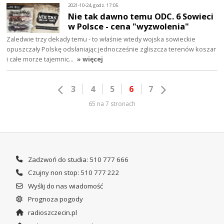
2021-10-24, godz. 17:05
Nie tak dawno temu ODC. 6 Sowieci
w Polsce - cena "wyzwolenia"
Zaledwie trzy dekady temu - to właśnie wtedy wojska sowieckie
opuszczały Polskę odsłaniając jednocześnie zgliszcza terenów koszar
i całe morze tajemnic…
» więcej
3
4
5
6
7
65 na 7 stronach
Zadzwoń do studia: 510 777 666
Czujny non stop: 510 777 222
Wyślij do nas wiadomość
Prognoza pogody
radioszczecin.pl