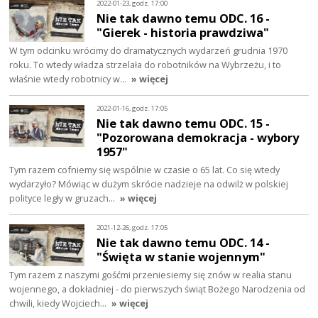
2022-01-23, godz. 17:00
Nie tak dawno temu ODC. 16 -
"Gierek - historia prawdziwa"
W tym odcinku wrócimy do dramatycznych wydarzeń grudnia 1970
roku. To wtedy władza strzelała do robotników na Wybrzeżu, i to
właśnie wtedy robotnicy w…
» więcej
2022-01-16, godz. 17:05
Nie tak dawno temu ODC. 15 -
"Pozorowana demokracja - wybory
1957"
Tym razem cofniemy się wspólnie w czasie o 65 lat. Co się wtedy
wydarzyło? Mówiąc w dużym skrócie nadzieje na odwilż w polskiej
polityce legły w gruzach…
» więcej
2021-12-26, godz. 17:05
Nie tak dawno temu ODC. 14 -
"Święta w stanie wojennym"
Tym razem z naszymi gośćmi przeniesiemy się znów w realia stanu
wojennego, a dokładniej - do pierwszych świąt Bożego Narodzenia od
chwili, kiedy Wojciech…
» więcej