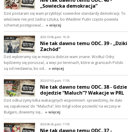
„Sowiecka demokracja”
Dziś postaram się wam przybliżyć sowieckie standardy demokracji. To
właściwie nie jest żadna sztuka, bo Władimir Putin często powiela
schemat postępować…
» więcej
2022-10-08, godz. 18:25
Nie tak dawno temu ODC. 39 - „Dziki
Zachód”
Dziś wybieramy się w miejsca dobrze wam znane. Wzdłuż Odry
będziemy się poruszać, a więc po terenach, które w granicach Polski
są od niedawna, bo od…
» więcej
2022-07-03, godz. 17:05
Nie tak dawno temu ODC. 38 - Gdzie
dojedzie “Maluch”? Wakacje w PRL
Dziś odkurzymy kilka wakacyjnych wspomnień: sprawdzimy, ile dało
się zapakować do "Malucha”, kto mógł sobie pozwolić na wczasy w
Bułgarii, dowiemy się…
» więcej
2022-06-26, godz. 17:05
Nie tak dawno temu ODC. 37 -