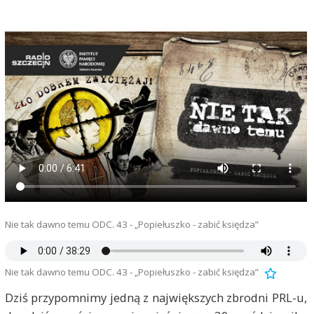
Nie tak dawno temu ODC. 43 - „Popiełuszko - zabić księdza”
Nie tak dawno temu ODC. 43 - „Popiełuszko - zabić księdza”
Dziś przypomnimy jedną z największych zbrodni PRL-u,