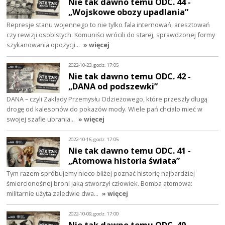
Nie tak dawno temu ODC. 44 -
„Wojskowe obozy upadlania”
Represje stanu wojennego to nie tylko fala internowań, aresztowań
czy rewizji osobistych. Komuniści wrócili do starej, sprawdzonej formy
szykanowania opozycji…
» więcej
2022-10-23, godz. 17:05
Nie tak dawno temu ODC. 42 -
„DANA od podszewki”
DANA – czyli Zakłady Przemysłu Odzieżowego, które przeszły długą
drogę od kalesonów do pokazów mody. Wiele pań chciało mieć w
swojej szafie ubrania…
» więcej
2022-10-16, godz. 17:05
Nie tak dawno temu ODC. 41 -
„Atomowa historia świata”
Tym razem spróbujemy nieco bliżej poznać historię najbardziej
śmiercionośnej broni jaką stworzył człowiek. Bomba atomowa:
militarnie użyta zaledwie dwa…
» więcej
2022-10-09, godz. 17:00
Nie tak dawno temu ODC. 40 -