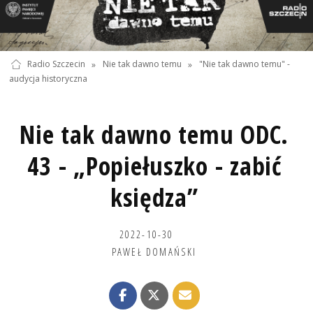
Radio Szczecin
»
Nie tak dawno temu
»
"Nie tak dawno temu" -
audycja historyczna
Nie tak dawno temu ODC.
43 - „Popiełuszko - zabić
księdza”
2022-10-30
PAWEŁ DOMAŃSKI