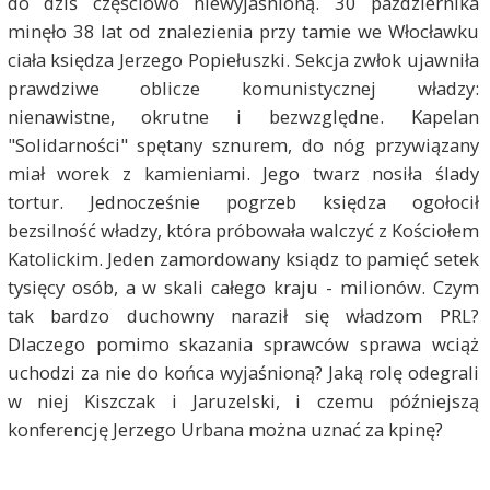
do dziś częściowo niewyjaśnioną. 30 października
minęło 38 lat od znalezienia przy tamie we Włocławku
ciała księdza Jerzego Popiełuszki. Sekcja zwłok ujawniła
prawdziwe oblicze komunistycznej władzy:
nienawistne, okrutne i bezwzględne. Kapelan
"Solidarności" spętany sznurem, do nóg przywiązany
miał worek z kamieniami. Jego twarz nosiła ślady
tortur. Jednocześnie pogrzeb księdza ogołocił
bezsilność władzy, która próbowała walczyć z Kościołem
Katolickim. Jeden zamordowany ksiądz to pamięć setek
tysięcy osób, a w skali całego kraju - milionów. Czym
tak bardzo duchowny naraził się władzom PRL?
Dlaczego pomimo skazania sprawców sprawa wciąż
uchodzi za nie do końca wyjaśnioną? Jaką rolę odegrali
w niej Kiszczak i Jaruzelski, i czemu późniejszą
konferencję Jerzego Urbana można uznać za kpinę?