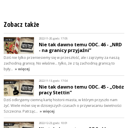
Zobacz także
2022-11-20, godz. 17:05
Nie tak dawno temu ODC. 46 - „NRD
- na granicy przyjaźni”
Dziś nie tylko przeniesiemy się w przeszłość, ale i zajrzymy za naszą
zachodnią granicę. No właśnie... tylko, że z tą zachodnią granicą to
były…
» więcej
2022-11-13, godz. 17:04
Nie tak dawno temu ODC. 45 - „Obóz
pracy Stettin”
Dziś odkryjemy ciemną kartę historii miasta, w którym przyszło nam
żyć. Wiele mówi się w dzisiejszych czasach o przywracaniu świetności
Szczecina. Patrząc…
» więcej
2022-12-23, godz. 10:01