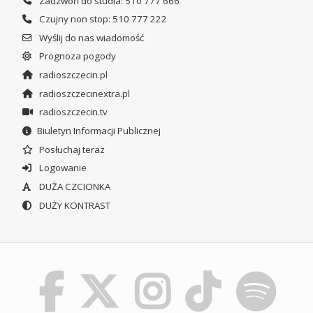
Zadzwoń do studia: 510 777 666
Czujny non stop: 510 777 222
Wyślij do nas wiadomość
Prognoza pogody
radioszczecin.pl
radioszczecinextra.pl
radioszczecin.tv
Biuletyn Informacji Publicznej
Posłuchaj teraz
Logowanie
DUŻA CZCIONKA
DUŻY KONTRAST