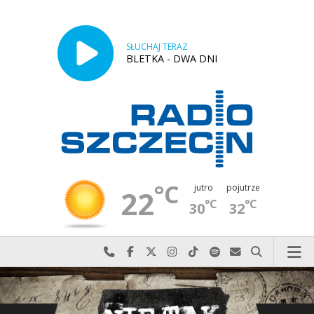
SŁUCHAJ TERAZ
BLETKA - DWA DNI
°C
jutro
pojutrze
22
°C
°C
30
32
Najlepiej po prostu do nas zadzwoń
Odwiedź nas na Facebook-u
Odwiedź nas na X
Odwiedź nas na Instagram-ie
Odwiedź nas na TikTok-u
Szukaj nas na Spotify
Wyślij do nas w
Szukaj