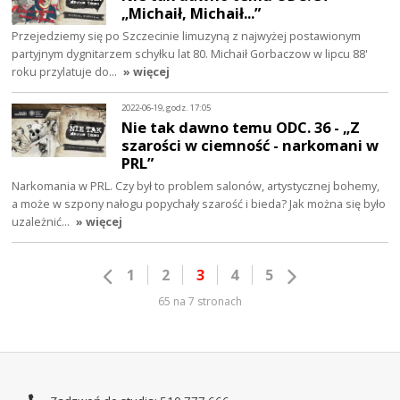
„Michaił, Michaił...”
Przejedziemy się po Szczecinie limuzyną z najwyżej postawionym
partyjnym dygnitarzem schyłku lat 80. Michaił Gorbaczow w lipcu 88'
roku przylatuje do…
» więcej
2022-06-19, godz. 17:05
Nie tak dawno temu ODC. 36 - „Z
szarości w ciemność - narkomani w
PRL”
Narkomania w PRL. Czy był to problem salonów, artystycznej bohemy,
a może w szpony nałogu popychały szarość i bieda? Jak można się było
uzależnić…
» więcej
1
2
3
4
5
65 na 7 stronach