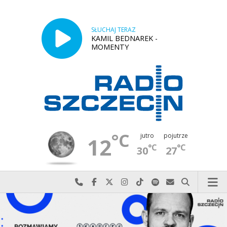
SŁUCHAJ TERAZ
KAMIL BEDNAREK -
MOMENTY
°C
jutro
pojutrze
12
°C
°C
30
27
Najlepiej po prostu do nas zadzwoń
Odwiedź nas na Facebook-u
Odwiedź nas na X
Odwiedź nas na Instagram-ie
Odwiedź nas na TikTok-u
Szukaj nas na Spotify
Wyślij do nas w
Szukaj