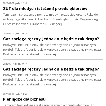
2022-09-22, godz. 12:10
ZUT dla młodych (stażem) przedsiębiorców
Tym razem spieszymy z pomocą młodym przedsiębiorcom. Rękę do
nich wyciąga Akademicki Inkubator Przedsiębiorczości Regionalnego
Centrum Innowacji i Transferu…
» więcej
2022-09-14, godz. 19:17
Gaz zaciąga ręczny. Jednak nie będzie tak drogo?
Podwyżek nie unikniemy, ale nie powinny one zrujnować naszych
portfeli. Tak profesor Jarosław Korpysa ocenia sytuację na rynku gazu.
Dyskusja na temat stawek…
» więcej
2022-09-14, godz. 19:17
Gaz zaciąga ręczny. Jednak nie będzie tak drogo?
Podwyżek nie unikniemy, ale nie powinny one zrujnować naszych
portfeli. Tak profesor Jarosław Korpysa ocenia sytuację na rynku gazu.
Dyskusja na temat stawek…
» więcej
2022-09-01, godz. 13:56
Pieniądze dla biznesu
Tematem tego odcinka jest zaproszenie dla przedsiębiorców. To