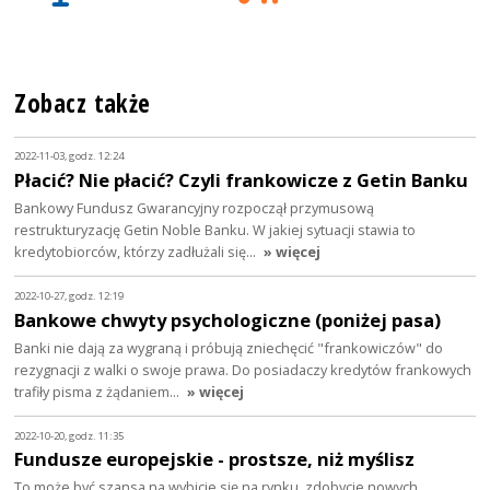
Zobacz także
2022-11-03, godz. 12:24
Płacić? Nie płacić? Czyli frankowicze z Getin Banku
Bankowy Fundusz Gwarancyjny rozpoczął przymusową
restrukturyzację Getin Noble Banku. W jakiej sytuacji stawia to
kredytobiorców, którzy zadłużali się…
» więcej
2022-10-27, godz. 12:19
Bankowe chwyty psychologiczne (poniżej pasa)
Banki nie dają za wygraną i próbują zniechęcić "frankowiczów" do
rezygnacji z walki o swoje prawa. Do posiadaczy kredytów frankowych
trafiły pisma z żądaniem…
» więcej
2022-10-20, godz. 11:35
Fundusze europejskie - prostsze, niż myślisz
To może być szansa na wybicie się na rynku, zdobycie nowych