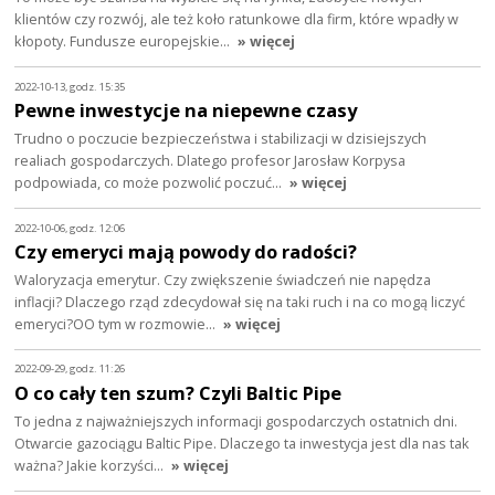
klientów czy rozwój, ale też koło ratunkowe dla firm, które wpadły w
kłopoty. Fundusze europejskie…
» więcej
2022-10-13, godz. 15:35
Pewne inwestycje na niepewne czasy
Trudno o poczucie bezpieczeństwa i stabilizacji w dzisiejszych
realiach gospodarczych. Dlatego profesor Jarosław Korpysa
podpowiada, co może pozwolić poczuć…
» więcej
2022-10-06, godz. 12:06
Czy emeryci mają powody do radości?
Waloryzacja emerytur. Czy zwiększenie świadczeń nie napędza
inflacji? Dlaczego rząd zdecydował się na taki ruch i na co mogą liczyć
emeryci?OO tym w rozmowie…
» więcej
2022-09-29, godz. 11:26
O co cały ten szum? Czyli Baltic Pipe
To jedna z najważniejszych informacji gospodarczych ostatnich dni.
Otwarcie gazociągu Baltic Pipe. Dlaczego ta inwestycja jest dla nas tak
ważna? Jakie korzyści…
» więcej