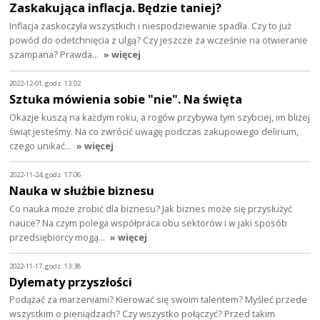
Zaskakująca inflacja. Będzie taniej?
Inflacja zaskoczyła wszystkich i niespodziewanie spadła. Czy to już
powód do odetchnięcia z ulgą? Czy jeszcze za wcześnie na otwieranie
szampana? Prawda…
» więcej
2022-12-01, godz. 13:02
Sztuka mówienia sobie "nie". Na święta
Okazje kuszą na każdym roku, a rogów przybywa tym szybciej, im bliżej
świąt jesteśmy. Na co zwrócić uwagę podczas zakupowego delirium,
czego unikać…
» więcej
2022-11-24, godz. 17:06
Nauka w służbie biznesu
Co nauka może zrobić dla biznesu? Jak biznes może się przysłużyć
nauce? Na czym polega współpraca obu sektorów i w jaki sposób
przedsiębiorcy mogą…
» więcej
2022-11-17, godz. 13:38
Dylematy przyszłości
Podążać za marzeniami? Kierować się swoim talentem? Myśleć przede
wszystkim o pieniądzach? Czy wszystko połączyć? Przed takim