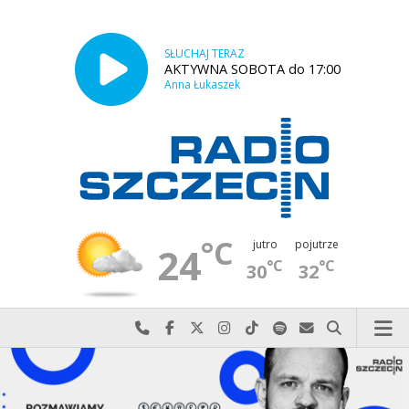
SŁUCHAJ TERAZ
AKTYWNA SOBOTA do 17:00
Anna Łukaszek
°C
jutro
pojutrze
24
°C
°C
30
32
Najlepiej po prostu do nas zadzwoń
Odwiedź nas na Facebook-u
Odwiedź nas na X
Odwiedź nas na Instagram-ie
Odwiedź nas na TikTok-u
Szukaj nas na Spotify
Wyślij do nas w
Szukaj