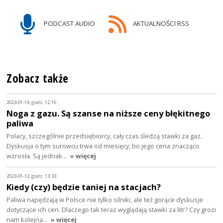
PODCAST AUDIO
AKTUALNOŚCI RSS
Zobacz także
2023-01-19, godz. 12:16
Noga z gazu. Są szanse na niższe ceny błękitnego
paliwa
Polacy, szczególnie przedsiębiorcy, cały czas śledzą stawki za gaz.
Dyskusja o tym surowcu trwa od miesięcy, bo jego cena znacząco
wzrosła. Są jednak…
» więcej
2023-01-12, godz. 13:33
Kiedy (czy) będzie taniej na stacjach?
Paliwa napędzają w Polsce nie tylko silniki, ale też gorące dyskusje
dotyczące ich cen. Dlaczego tak teraz wyglądają stawki za litr? Czy grozi
nam kolejna…
» więcej