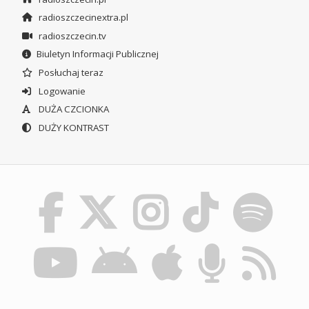
radioszczecinextra.pl
radioszczecin.tv
Biuletyn Informacji Publicznej
Posłuchaj teraz
Logowanie
DUŻA CZCIONKA
DUŻY KONTRAST