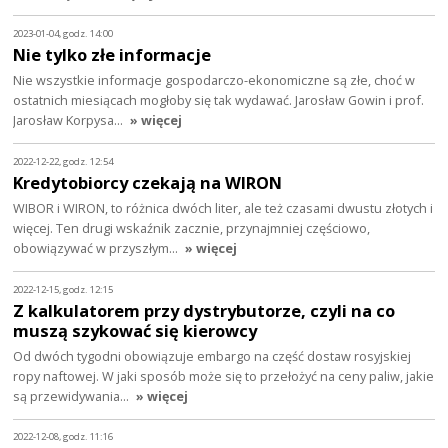
2023-01-04, godz. 14:00
Nie tylko złe informacje
Nie wszystkie informacje gospodarczo-ekonomiczne są złe, choć w
ostatnich miesiącach mogłoby się tak wydawać. Jarosław Gowin i prof.
Jarosław Korpysa…
» więcej
2022-12-22, godz. 12:54
Kredytobiorcy czekają na WIRON
WIBOR i WIRON, to różnica dwóch liter, ale też czasami dwustu złotych i
więcej. Ten drugi wskaźnik zacznie, przynajmniej częściowo,
obowiązywać w przyszłym…
» więcej
2022-12-15, godz. 12:15
Z kalkulatorem przy dystrybutorze, czyli na co
muszą szykować się kierowcy
Od dwóch tygodni obowiązuje embargo na część dostaw rosyjskiej
ropy naftowej. W jaki sposób może się to przełożyć na ceny paliw, jakie
są przewidywania…
» więcej
2022-12-08, godz. 11:16