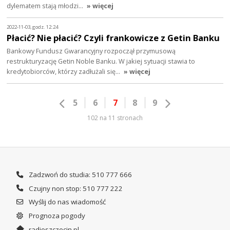
dylematem stają młodzi…
» więcej
2022-11-03, godz. 12:24
Płacić? Nie płacić? Czyli frankowicze z Getin Banku
Bankowy Fundusz Gwarancyjny rozpoczął przymusową
restrukturyzację Getin Noble Banku. W jakiej sytuacji stawia to
kredytobiorców, którzy zadłużali się…
» więcej
5
6
7
8
9
102 na 11 stronach
Zadzwoń do studia: 510 777 666
Czujny non stop: 510 777 222
Wyślij do nas wiadomość
Prognoza pogody
radioszczecin.pl