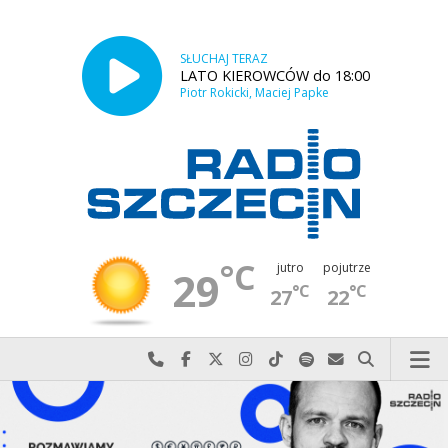
SŁUCHAJ TERAZ
LATO KIEROWCÓW do 18:00
Piotr Rokicki, Maciej Papke
°C
jutro
pojutrze
29
°C
°C
27
22
Najlepiej po prostu do nas zadzwoń
Odwiedź nas na Facebook-u
Odwiedź nas na X
Odwiedź nas na Instagram-ie
Odwiedź nas na TikTok-u
Szukaj nas na Spotify
Wyślij do nas w
Szukaj