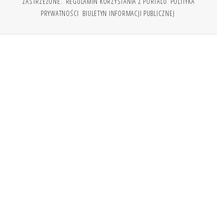
ZASTRZEŻONE.
REGULAMIN KORZYSTANIA Z PORTALU
POLITYKA
PRYWATNOŚCI
BIULETYN INFORMACJI PUBLICZNEJ