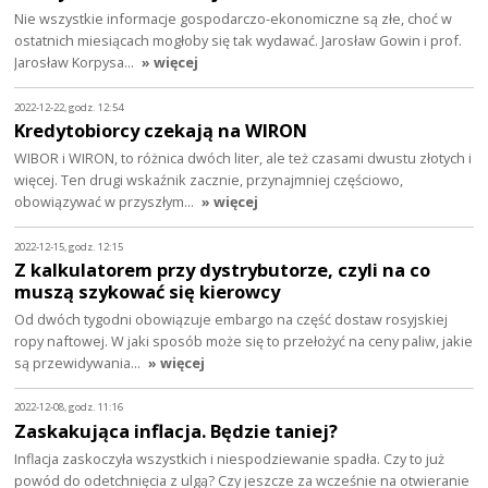
Nie wszystkie informacje gospodarczo-ekonomiczne są złe, choć w
ostatnich miesiącach mogłoby się tak wydawać. Jarosław Gowin i prof.
Jarosław Korpysa…
» więcej
2022-12-22, godz. 12:54
Kredytobiorcy czekają na WIRON
WIBOR i WIRON, to różnica dwóch liter, ale też czasami dwustu złotych i
więcej. Ten drugi wskaźnik zacznie, przynajmniej częściowo,
obowiązywać w przyszłym…
» więcej
2022-12-15, godz. 12:15
Z kalkulatorem przy dystrybutorze, czyli na co
muszą szykować się kierowcy
Od dwóch tygodni obowiązuje embargo na część dostaw rosyjskiej
ropy naftowej. W jaki sposób może się to przełożyć na ceny paliw, jakie
są przewidywania…
» więcej
2022-12-08, godz. 11:16
Zaskakująca inflacja. Będzie taniej?
Inflacja zaskoczyła wszystkich i niespodziewanie spadła. Czy to już
powód do odetchnięcia z ulgą? Czy jeszcze za wcześnie na otwieranie