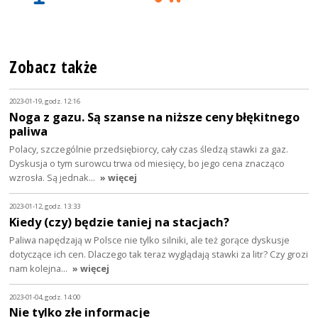
Zobacz także
2023-01-19, godz. 12:16
Noga z gazu. Są szanse na niższe ceny błękitnego
paliwa
Polacy, szczególnie przedsiębiorcy, cały czas śledzą stawki za gaz.
Dyskusja o tym surowcu trwa od miesięcy, bo jego cena znacząco
wzrosła. Są jednak…
» więcej
2023-01-12, godz. 13:33
Kiedy (czy) będzie taniej na stacjach?
Paliwa napędzają w Polsce nie tylko silniki, ale też gorące dyskusje
dotyczące ich cen. Dlaczego tak teraz wyglądają stawki za litr? Czy grozi
nam kolejna…
» więcej
2023-01-04, godz. 14:00
Nie tylko złe informacje