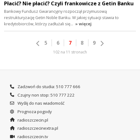
Płacić? Nie płacić? Czyli frankowicze z Getin Banku
Bankowy Fundusz Gwarancyjny rozpoczął przymusową
restrukturyzację Getin Noble Banku. W jakiej sytuacji stawia to
kredytobiorców, którzy zadłużali się…
» więcej
5
6
7
8
9
102 na 11 stronach
Zadzwoń do studia: 510 777 666
Czujny non stop: 510 777 222
Wyślij do nas wiadomość
Prognoza pogody
radioszczecin.pl
radioszczecinextra.pl
radioszczecin.tv