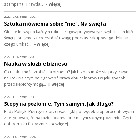
szampana? Prawda…
» więcej
2022-12-01, godz. 13:02
Sztuka mówienia sobie "nie". Na święta
Okazje kuszą na każdym roku, a rogów przybywa tym szybciej, im bliżej
świąt jesteśmy. Na co zwrócić uwagę podczas zakupowego delirium,
czego unikać…
» więcej
2022-11-24, godz. 17:06
Nauka w służbie biznesu
Co nauka może zrobić dla biznesu? Jak biznes może się przysłużyć
nauce? Na czym polega współpraca obu sektorów i w jaki sposób
przedsiębiorcy mogą…
» więcej
2022-11-10, godz. 13:33
Stopy na poziomie. Tym samym. Jak długo?
Rada Polityki Pieniężnej przerwała cykl podwyżek stóp procentowych i
zdecydowała, że na razie zostaną one na tym samym poziomie. Czy to
dobry znak i faktycznie…
» więcej
2022-11-03, godz. 12:24