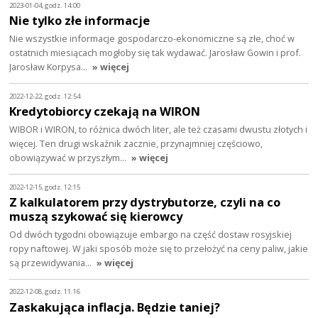
2023-01-04, godz. 14:00
Nie tylko złe informacje
Nie wszystkie informacje gospodarczo-ekonomiczne są złe, choć w
ostatnich miesiącach mogłoby się tak wydawać. Jarosław Gowin i prof.
Jarosław Korpysa…
» więcej
2022-12-22, godz. 12:54
Kredytobiorcy czekają na WIRON
WIBOR i WIRON, to różnica dwóch liter, ale też czasami dwustu złotych i
więcej. Ten drugi wskaźnik zacznie, przynajmniej częściowo,
obowiązywać w przyszłym…
» więcej
2022-12-15, godz. 12:15
Z kalkulatorem przy dystrybutorze, czyli na co
muszą szykować się kierowcy
Od dwóch tygodni obowiązuje embargo na część dostaw rosyjskiej
ropy naftowej. W jaki sposób może się to przełożyć na ceny paliw, jakie
są przewidywania…
» więcej
2022-12-08, godz. 11:16
Zaskakująca inflacja. Będzie taniej?