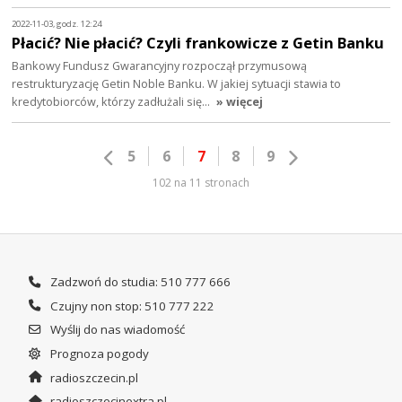
2022-11-03, godz. 12:24
Płacić? Nie płacić? Czyli frankowicze z Getin Banku
Bankowy Fundusz Gwarancyjny rozpoczął przymusową
restrukturyzację Getin Noble Banku. W jakiej sytuacji stawia to
kredytobiorców, którzy zadłużali się…
» więcej
5
6
7
8
9
102 na 11 stronach
Zadzwoń do studia: 510 777 666
Czujny non stop: 510 777 222
Wyślij do nas wiadomość
Prognoza pogody
radioszczecin.pl
radioszczecinextra.pl