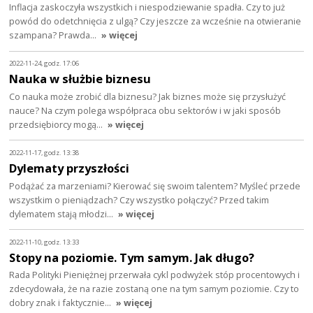
Inflacja zaskoczyła wszystkich i niespodziewanie spadła. Czy to już
powód do odetchnięcia z ulgą? Czy jeszcze za wcześnie na otwieranie
szampana? Prawda…
» więcej
2022-11-24, godz. 17:06
Nauka w służbie biznesu
Co nauka może zrobić dla biznesu? Jak biznes może się przysłużyć
nauce? Na czym polega współpraca obu sektorów i w jaki sposób
przedsiębiorcy mogą…
» więcej
2022-11-17, godz. 13:38
Dylematy przyszłości
Podążać za marzeniami? Kierować się swoim talentem? Myśleć przede
wszystkim o pieniądzach? Czy wszystko połączyć? Przed takim
dylematem stają młodzi…
» więcej
2022-11-10, godz. 13:33
Stopy na poziomie. Tym samym. Jak długo?
Rada Polityki Pieniężnej przerwała cykl podwyżek stóp procentowych i
zdecydowała, że na razie zostaną one na tym samym poziomie. Czy to
dobry znak i faktycznie…
» więcej