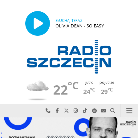
SŁUCHAJ TERAZ
OLIVIA DEAN - SO EASY
°C
jutro
pojutrze
22
°C
°C
24
29
Najlepiej po prostu do nas zadzwoń
Odwiedź nas na Facebook-u
Odwiedź nas na X
Odwiedź nas na Instagram-ie
Odwiedź nas na TikTok-u
Szukaj nas na Spotify
Wyślij do nas w
Szukaj