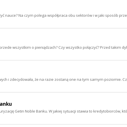
żyć nauce? Na czym polega współpraca obu sektorów i w jaki sposób prze
przede wszystkim o pieniądzach? Czy wszystko połączyć? Przed takim 
owych i zdecydowała, że na razie zostaną one na tym samym poziomie. Cz
Banku
ację Getin Noble Banku. W jakiej sytuacji stawia to kredytobiorców, kt