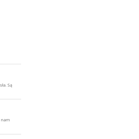
sła. Są
zi nam