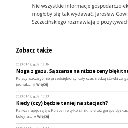
Nie wszystkie informacje gospodarczo-ek
mogłoby się tak wydawać. Jarosław Gowin
Szczecińskiego rozmawiają o pozytywach
Zobacz także
2023-01-19, godz. 12:16
Noga z gazu. Są szanse na niższe ceny błękit
Polacy, szczególnie przedsiębiorcy, cały czas śledzą stawki za 
jednak…
» więcej
2023-01-12, godz. 13:33
Kiedy (czy) będzie taniej na stacjach?
Paliwa napędzają w Polsce nie tylko silniki, ale też gorące dysku
kolejna…
» więcej