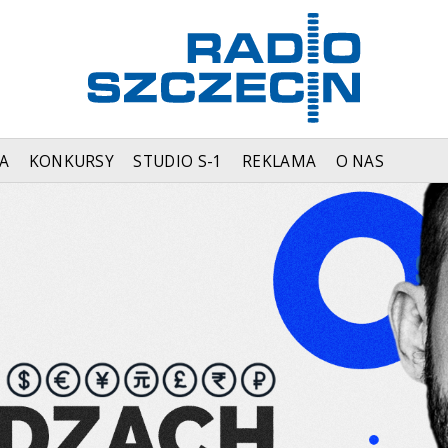
A
KONKURSY
STUDIO S-1
REKLAMA
O NAS