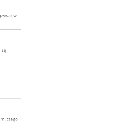
iązywać w
e są
ium, czego