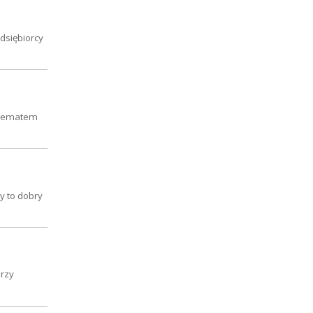
dsiębiorcy
dylematem
y to dobry
órzy