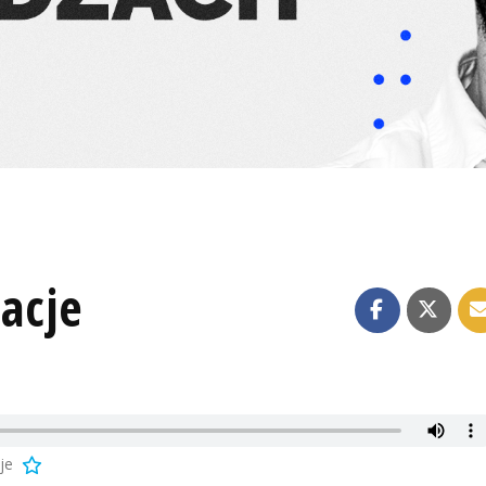
macje
je