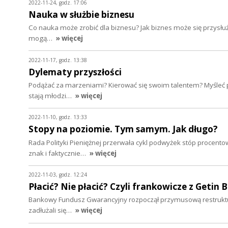
2022-11-24, godz. 17:06
Nauka w służbie biznesu
Co nauka może zrobić dla biznesu? Jak biznes może się przysłu
mogą…
» więcej
2022-11-17, godz. 13:38
Dylematy przyszłości
Podążać za marzeniami? Kierować się swoim talentem? Myśleć 
stają młodzi…
» więcej
2022-11-10, godz. 13:33
Stopy na poziomie. Tym samym. Jak długo?
Rada Polityki Pieniężnej przerwała cykl podwyżek stóp procent
znak i faktycznie…
» więcej
2022-11-03, godz. 12:24
Płacić? Nie płacić? Czyli frankowicze z Getin 
Bankowy Fundusz Gwarancyjny rozpoczął przymusową restrukturyz
zadłużali się…
» więcej