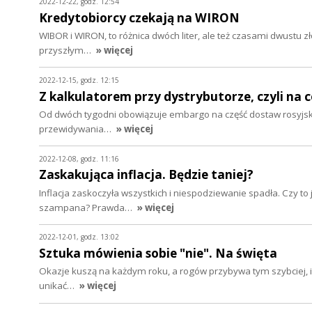
2022-12-22, godz. 12:54
Kredytobiorcy czekają na WIRON
WIBOR i WIRON, to różnica dwóch liter, ale też czasami dwustu z
przyszłym…
» więcej
2022-12-15, godz. 12:15
Z kalkulatorem przy dystrybutorze, czyli na 
Od dwóch tygodni obowiązuje embargo na część dostaw rosyjskiej
przewidywania…
» więcej
2022-12-08, godz. 11:16
Zaskakująca inflacja. Będzie taniej?
Inflacja zaskoczyła wszystkich i niespodziewanie spadła. Czy to
szampana? Prawda…
» więcej
2022-12-01, godz. 13:02
Sztuka mówienia sobie "nie". Na święta
Okazje kuszą na każdym roku, a rogów przybywa tym szybciej, i
unikać…
» więcej