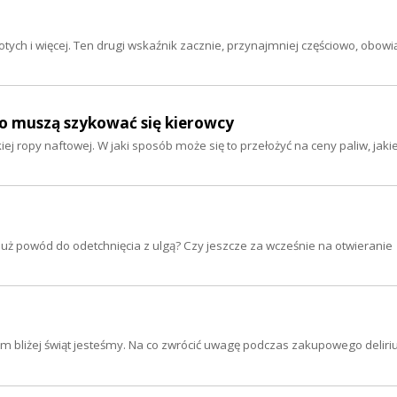
łotych i więcej. Ten drugi wskaźnik zacznie, przynajmniej częściowo, obow
co muszą szykować się kierowcy
 ropy naftowej. W jaki sposób może się to przełożyć na ceny paliw, jaki
 już powód do odetchnięcia z ulgą? Czy jeszcze za wcześnie na otwieranie
m bliżej świąt jesteśmy. Na co zwrócić uwagę podczas zakupowego delir