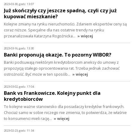
2023-03-30, godz. 13:07
Już skończyły czy jeszcze spadną, czyli czy już
kupować mieszkanie?
Kolejne zmiany na rynku nieruchomości. Zdaniem ekspertów ceny są
coraz niższe. Specjalne dla nas ostatnie trendy na rynku
przeanalizowała Katarzyna Rogoźnicka…
» więcej
2023-03-16, godz. 13:30
Banki proponują okazje. To pozorny WIBOR?
Banki podsuwają niektórym kredytobiorcom aneksy do umowy z
propozycją stałego oprocentowania rat. Trzeba jednak zachować
ostrożność. Być może w ten sposób…
» więcej
2023-03-02, godz. 17:04
Bank vs Frankowicze. Kolejny punkt dla
kredytobiorców
To kolejne ważne stanowisko dla posiadaczy kredytów frankowych.
Chociaż samo w sobie niczego nie zmienia, to potwierdza, że właśnie
to konsumenci mieli rację…
» więcej
2023-02-23, godz. 11:34