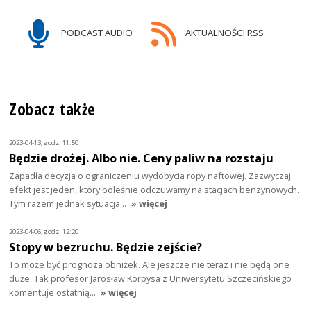
PODCAST AUDIO
AKTUALNOŚCI RSS
Zobacz także
2023-04-13, godz. 11:50
Będzie drożej. Albo nie. Ceny paliw na rozstaju
Zapadła decyzja o ograniczeniu wydobycia ropy naftowej. Zazwyczaj
efekt jest jeden, który boleśnie odczuwamy na stacjach benzynowych.
Tym razem jednak sytuacja…
» więcej
2023-04-06, godz. 12:20
Stopy w bezruchu. Będzie zejście?
To może być prognoza obniżek. Ale jeszcze nie teraz i nie będą one
duże. Tak profesor Jarosław Korpysa z Uniwersytetu Szczecińskiego
komentuje ostatnią…
» więcej