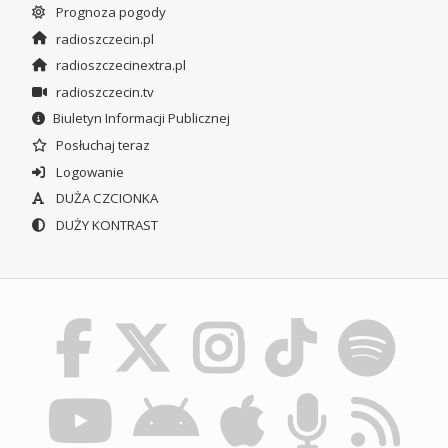
Prognoza pogody
radioszczecin.pl
radioszczecinextra.pl
radioszczecin.tv
Biuletyn Informacji Publicznej
Posłuchaj teraz
Logowanie
DUŻA CZCIONKA
DUŻY KONTRAST