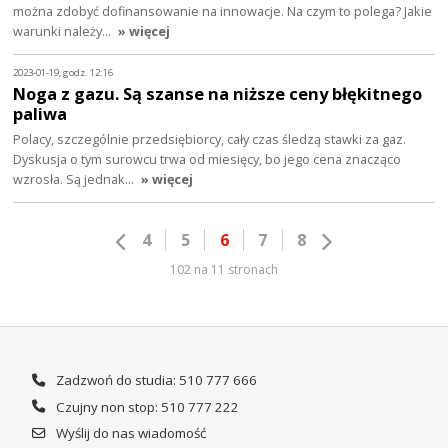
można zdobyć dofinansowanie na innowacje. Na czym to polega? Jakie
warunki należy…
» więcej
2023-01-19, godz. 12:16
Noga z gazu. Są szanse na niższe ceny błękitnego
paliwa
Polacy, szczególnie przedsiębiorcy, cały czas śledzą stawki za gaz.
Dyskusja o tym surowcu trwa od miesięcy, bo jego cena znacząco
wzrosła. Są jednak…
» więcej
4
5
6
7
8
102 na 11 stronach
Zadzwoń do studia: 510 777 666
Czujny non stop: 510 777 222
Wyślij do nas wiadomość