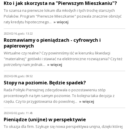
Kto i jak skorzysta na "Pierwszym Mieszkaniu"?
To szansa na pierwsze lokum dla młodych i tych trochę starszych
Polaków. Program "Pierwsze Mieszkanie" pozwala znacznie obniżyć
raty kredytu hipotecznego…
» więcej
2023-02-16, godz. 13:22
Rozmawiamy o pieniądzach - cyfrowych i
papierowych
Wirtualne czy realne? Czy powinniśmy iść w kierunku likwidacji
"materialnej" gotówki i stawiać na elektroniczne rozwiązania? Czy też
potrzebny nam jednak…
» więcej
2023-02-09, godz. 09:52
Stopy na poziomie. Będzie spadek?
Rada Polityki Pieniężnej zdecydowała o pozostawieniu stóp
procentowych na tym samym poziomie. To kolejna taka decyzja z
rzędu. Czy to przygotowania do powolnej…
» więcej
2023-02-02, godz. 11:48
Pieniądze (unijne) w perspektywie
To okazja dla firm. Szykuje się nowa perspektywa unijna, dzięki której