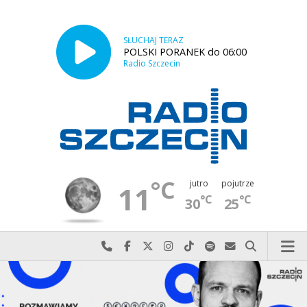
SŁUCHAJ TERAZ
POLSKI PORANEK do 06:00
Radio Szczecin
°C
jutro
pojutrze
11
°C
°C
30
25
Najlepiej po prostu do nas zadzwoń
Odwiedź nas na Facebook-u
Odwiedź nas na X
Odwiedź nas na Instagram-ie
Odwiedź nas na TikTok-u
Szukaj nas na Spotify
Wyślij do nas w
Szukaj