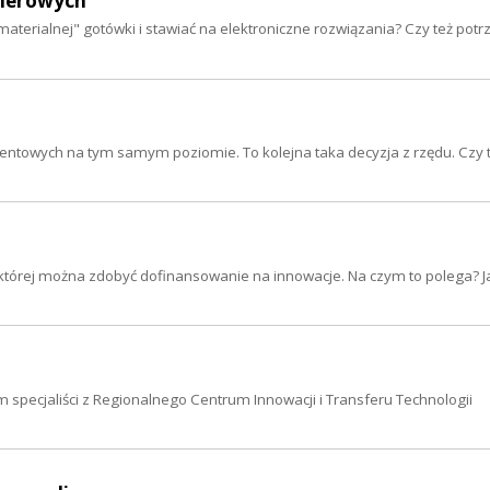
pierowych
"materialnej" gotówki i stawiać na elektroniczne rozwiązania? Czy też po
centowych na tym samym poziomie. To kolejna taka decyzja z rzędu. Czy 
i której można zdobyć dofinansowanie na innowacje. Na czym to polega? J
 specjaliści z Regionalnego Centrum Innowacji i Transferu Technologii