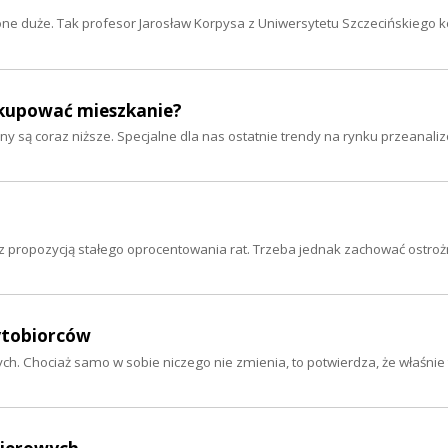
ą one duże. Tak profesor Jarosław Korpysa z Uniwersytetu Szczecińskiego
uż kupować mieszkanie?
 są coraz niższe. Specjalne dla nas ostatnie trendy na rynku przeanali
propozycją stałego oprocentowania rat. Trzeba jednak zachować ostroż
ytobiorców
h. Chociaż samo w sobie niczego nie zmienia, to potwierdza, że właśnie 