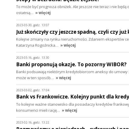
To może być prognoza obniżek. Ale jeszcze nie teraz i nie będ
ostatnią…
» więcej
2023-03-30, godz. 13:07
Już skończyły czy jeszcze spadną, czyli czy j
Kolejne zmiany na rynku nieruchomości. Zdaniem ekspertów ceny
Katarzyna Rogoźnicka…
» więcej
2023-03-16, godz. 13:30
Banki proponują okazje. To pozorny WIBOR?
Banki podsuwają niektórym kredytobiorcom aneksy do umowy z 
może w ten sposób…
» więcej
2023-03-02, godz. 17:04
Bank vs Frankowicze. Kolejny punkt dla kred
To kolejne ważne stanowisko dla posiadaczy kredytów frankowyc
konsumenci mieli rację…
» więcej
2023-02-16, godz. 13:22