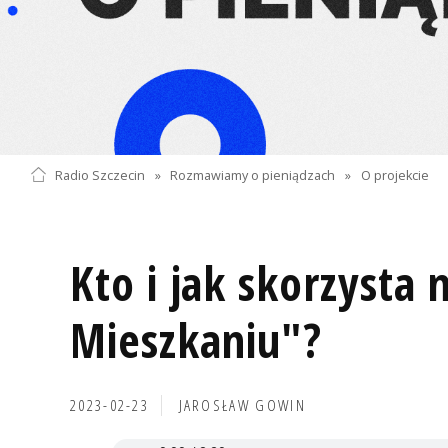
Radio Szczecin
»
Rozmawiamy o pieniądzach
»
O projekcie
Kto i jak skorzysta
Mieszkaniu"?
2023-02-23
JAROSŁAW GOWIN