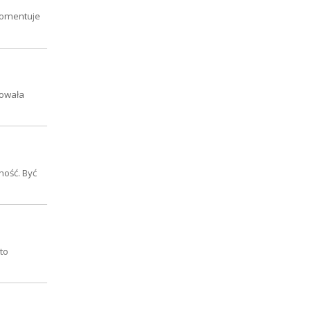
 komentuje
zowała
ność. Być
to