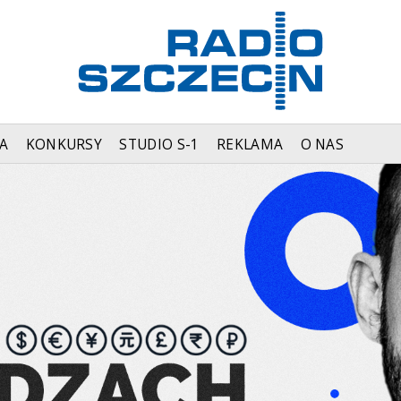
A
KONKURSY
STUDIO S-1
REKLAMA
O NAS