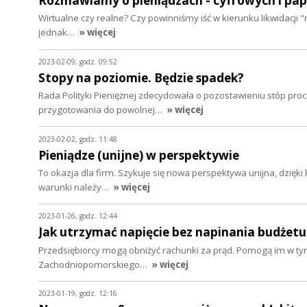
Rozmawiamy o pieniądzach - cyfrowych i pa
Wirtualne czy realne? Czy powinniśmy iść w kierunku likwidacji 
jednak…
» więcej
2023-02-09, godz. 09:52
Stopy na poziomie. Będzie spadek?
Rada Polityki Pieniężnej zdecydowała o pozostawieniu stóp pro
przygotowania do powolnej…
» więcej
2023-02-02, godz. 11:48
Pieniądze (unijne) w perspektywie
To okazja dla firm. Szykuje się nowa perspektywa unijna, dzięk
warunki należy…
» więcej
2023-01-26, godz. 12:44
Jak utrzymać napięcie bez napinania budżetu
Przedsiębiorcy mogą obniżyć rachunki za prąd. Pomogą im w tym
Zachodniopomorskiego…
» więcej
2023-01-19, godz. 12:16