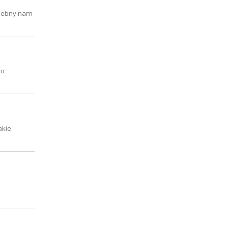
trzebny nam
to
akie