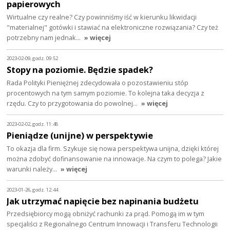
papierowych
Wirtualne czy realne? Czy powinniśmy iść w kierunku likwidacji
"materialnej" gotówki i stawiać na elektroniczne rozwiązania? Czy też
potrzebny nam jednak…
» więcej
2023-02-09, godz. 09:52
Stopy na poziomie. Będzie spadek?
Rada Polityki Pieniężnej zdecydowała o pozostawieniu stóp
procentowych na tym samym poziomie. To kolejna taka decyzja z
rzędu. Czy to przygotowania do powolnej…
» więcej
2023-02-02, godz. 11:48
Pieniądze (unijne) w perspektywie
To okazja dla firm. Szykuje się nowa perspektywa unijna, dzięki której
można zdobyć dofinansowanie na innowacje. Na czym to polega? Jakie
warunki należy…
» więcej
2023-01-26, godz. 12:44
Jak utrzymać napięcie bez napinania budżetu
Przedsiębiorcy mogą obniżyć rachunki za prąd. Pomogą im w tym
specjaliści z Regionalnego Centrum Innowacji i Transferu Technologii