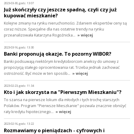
2023-03-30, godz. 13:07
Już skończyły czy jeszcze spadną, czyli czy już
kupować mieszkanie?
Kolejne zmiany na rynku nieruchomości. Zdaniem ekspertów ceny są
coraz niższe. Specjalne dla nas ostatnie trendy na rynku
przeanalizowała Katarzyna Rogoźnicka…
» więcej
2023-03-16, godz. 13:30
Banki proponują okazje. To pozorny WIBOR?
Banki podsuwają niektórym kredytobiorcom aneksy do umowy z
propozycją stałego oprocentowania rat. Trzeba jednak zachować
ostrożność. Być może w ten sposób…
» więcej
2023-02-23, godz. 11:34
Kto i jak skorzysta na "Pierwszym Mieszkaniu"?
To szansa na pierwsze lokum dla młodych i tych trochę starszych
Polaków. Program "Pierwsze Mieszkanie" pozwala znacznie obniżyć
raty kredytu hipotecznego…
» więcej
2023-02-16, godz. 13:22
Rozmawiamy o pieniądzach - cyfrowych i