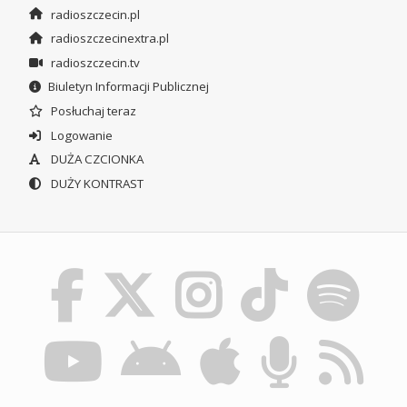
radioszczecin.pl
radioszczecinextra.pl
radioszczecin.tv
Biuletyn Informacji Publicznej
Posłuchaj teraz
Logowanie
DUŻA CZCIONKA
DUŻY KONTRAST