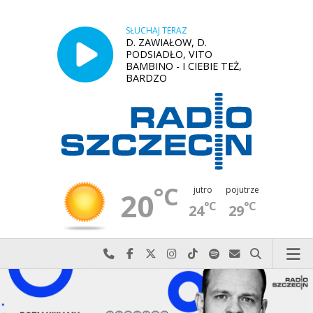
SŁUCHAJ TERAZ
D. ZAWIAŁOW, D.
PODSIADŁO, VITO
BAMBINO - I CIEBIE TEŻ,
BARDZO
°C
jutro
pojutrze
20
°C
°C
24
29
Najlepiej po prostu do nas zadzwoń
Odwiedź nas na Facebook-u
Odwiedź nas na X
Odwiedź nas na Instagram-ie
Odwiedź nas na TikTok-u
Szukaj nas na Spotify
Wyślij do nas w
Szukaj