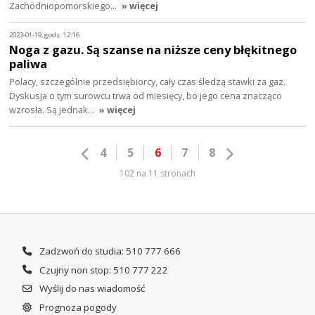
Zachodniopomorskiego…
» więcej
2023-01-19, godz. 12:16
Noga z gazu. Są szanse na niższe ceny błękitnego
paliwa
Polacy, szczególnie przedsiębiorcy, cały czas śledzą stawki za gaz.
Dyskusja o tym surowcu trwa od miesięcy, bo jego cena znacząco
wzrosła. Są jednak…
» więcej
4
5
6
7
8
102 na 11 stronach
Zadzwoń do studia: 510 777 666
Czujny non stop: 510 777 222
Wyślij do nas wiadomość
Prognoza pogody