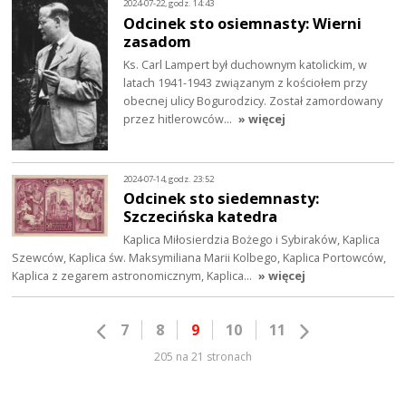
2024-07-22, godz. 14:43
Odcinek sto osiemnasty: Wierni
zasadom
Ks. Carl Lampert był duchownym katolickim, w
latach 1941-1943 związanym z kościołem przy
obecnej ulicy Bogurodzicy. Został zamordowany
przez hitlerowców…
» więcej
2024-07-14, godz. 23:52
Odcinek sto siedemnasty:
Szczecińska katedra
Kaplica Miłosierdzia Bożego i Sybiraków, Kaplica
Szewców, Kaplica św. Maksymiliana Marii Kolbego, Kaplica Portowców,
Kaplica z zegarem astronomicznym, Kaplica…
» więcej
7
8
9
10
11
205 na 21 stronach