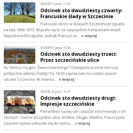
2024-09-15, godz. 17:29
Odcinek sto dwudziesty czwarty:
Francuskie ślady w Szczecinie
Francuski okres w dziejach Szczecina przypada
na lata 1806-1813. Wiązało się to ze zwycięskimi kampaniami wojsk
Napoleona Bonaparte. Jednak Francuzi w…
» więcej
2024-09-01, godz. 15:29
Odcinek sto dwudziesty trzeci:
Przez szczecińskie ulice
Ku Słońcu czy gen. Świerczewskiego? Oswajanie przestrzeni czy
polityczne ukłony i hołdy? Po 19.30 zapraszam na ostatni spacer
ulicami Szczecina. W imieniu…
» więcej
2024-08-25, godz. 21:47
Odcinek sto dwudziesty drugi:
Impresje szczecińskie
Pierwotnie nazwy ulic i placów informowały o ich
cechach. Stad te wszystkie ulice: Krótkie, Długie, Wielkie, Piaszczyste.
Czasem nazwa odnosiła się do cechu…
» więcej