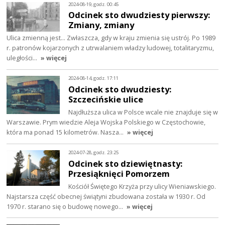
2024-08-19, godz. 00:45
Odcinek sto dwudziesty pierwszy:
Zmiany, zmiany
Ulica zmienną jest… Zwłaszcza, gdy w kraju zmienia się ustrój. Po 1989
r. patronów kojarzonych z utrwalaniem władzy ludowej, totalitaryzmu,
uległości…
» więcej
2024-08-14, godz. 17:11
Odcinek sto dwudziesty:
Szczecińskie ulice
Najdłuższa ulica w Polsce wcale nie znajduje się w
Warszawie. Prym wiedzie Aleja Wojska Polskiego w Częstochowie,
która ma ponad 15 kilometrów. Nasza…
» więcej
2024-07-28, godz. 23:25
Odcinek sto dziewiętnasty:
Przesiąknięci Pomorzem
Kościół Świętego Krzyża przy ulicy Wieniawskiego.
Najstarsza część obecnej świątyni zbudowana została w 1930 r. Od
1970 r. starano się o budowę nowego…
» więcej