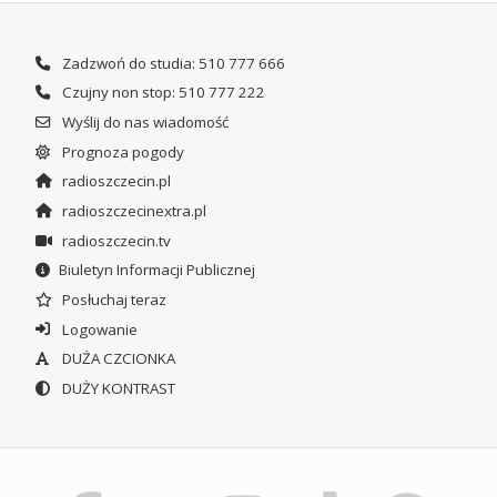
Zadzwoń do studia: 510 777 666
Czujny non stop: 510 777 222
Wyślij do nas wiadomość
Prognoza pogody
radioszczecin.pl
radioszczecinextra.pl
radioszczecin.tv
Biuletyn Informacji Publicznej
Posłuchaj teraz
Logowanie
DUŻA CZCIONKA
DUŻY KONTRAST