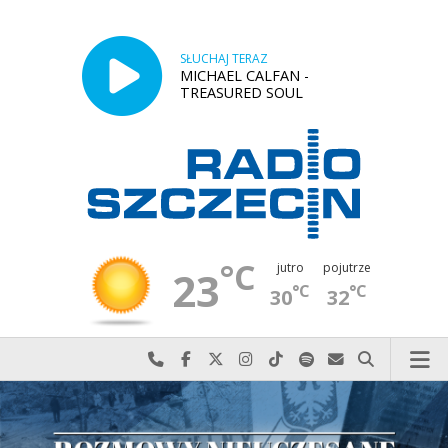
SŁUCHAJ TERAZ
MICHAEL CALFAN -
TREASURED SOUL
°C
jutro
pojutrze
23
°C
°C
30
32
Najlepiej po prostu do nas zadzwoń
Odwiedź nas na Facebook-u
Odwiedź nas na X
Odwiedź nas na Instagram-ie
Odwiedź nas na TikTok-u
Szukaj nas na Spotify
Wyślij do nas w
Szukaj