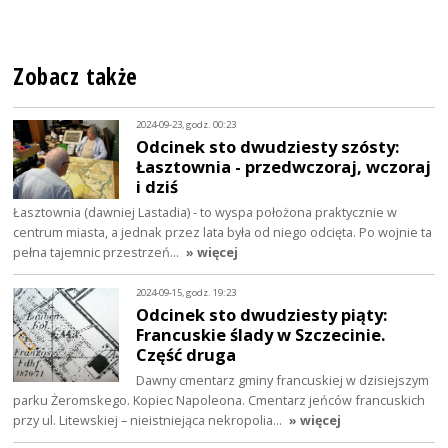
Zobacz także
2024-09-23, godz. 00:23
Odcinek sto dwudziesty szósty:
Łasztownia - przedwczoraj, wczoraj
i dziś
Łasztownia (dawniej Lastadia) - to wyspa położona praktycznie w
centrum miasta, a jednak przez lata była od niego odcięta. Po wojnie ta
pełna tajemnic przestrzeń…
» więcej
2024-09-15, godz. 19:23
Odcinek sto dwudziesty piąty:
Francuskie ślady w Szczecinie.
Część druga
Dawny cmentarz gminy francuskiej w dzisiejszym
parku Żeromskego. Kopiec Napoleona. Cmentarz jeńców francuskich
przy ul. Litewskiej – nieistniejąca nekropolia…
» więcej