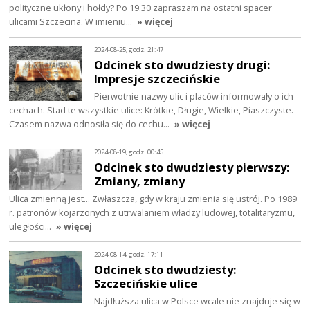
polityczne ukłony i hołdy? Po 19.30 zapraszam na ostatni spacer
ulicami Szczecina. W imieniu…
» więcej
2024-08-25, godz. 21:47
Odcinek sto dwudziesty drugi:
Impresje szczecińskie
Pierwotnie nazwy ulic i placów informowały o ich
cechach. Stad te wszystkie ulice: Krótkie, Długie, Wielkie, Piaszczyste.
Czasem nazwa odnosiła się do cechu…
» więcej
2024-08-19, godz. 00:45
Odcinek sto dwudziesty pierwszy:
Zmiany, zmiany
Ulica zmienną jest… Zwłaszcza, gdy w kraju zmienia się ustrój. Po 1989
r. patronów kojarzonych z utrwalaniem władzy ludowej, totalitaryzmu,
uległości…
» więcej
2024-08-14, godz. 17:11
Odcinek sto dwudziesty:
Szczecińskie ulice
Najdłuższa ulica w Polsce wcale nie znajduje się w