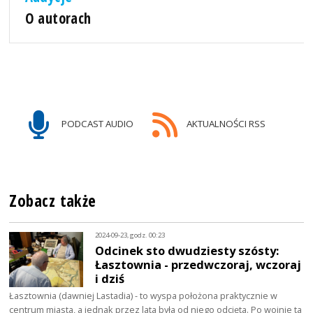
O autorach
PODCAST AUDIO
AKTUALNOŚCI RSS
Zobacz także
2024-09-23, godz. 00:23
Odcinek sto dwudziesty szósty:
Łasztownia - przedwczoraj, wczoraj
i dziś
Łasztownia (dawniej Lastadia) - to wyspa położona praktycznie w
centrum miasta, a jednak przez lata była od niego odcięta. Po wojnie ta