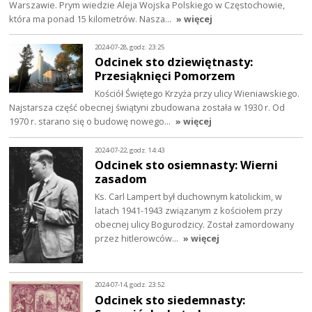
Warszawie. Prym wiedzie Aleja Wojska Polskiego w Częstochowie,
która ma ponad 15 kilometrów. Nasza…
» więcej
2024-07-28, godz. 23:25
Odcinek sto dziewiętnasty:
Przesiąknięci Pomorzem
Kościół Świętego Krzyża przy ulicy Wieniawskiego.
Najstarsza część obecnej świątyni zbudowana została w 1930 r. Od
1970 r. starano się o budowę nowego…
» więcej
2024-07-22, godz. 14:43
Odcinek sto osiemnasty: Wierni
zasadom
Ks. Carl Lampert był duchownym katolickim, w
latach 1941-1943 związanym z kościołem przy
obecnej ulicy Bogurodzicy. Został zamordowany
przez hitlerowców…
» więcej
2024-07-14, godz. 23:52
Odcinek sto siedemnasty: