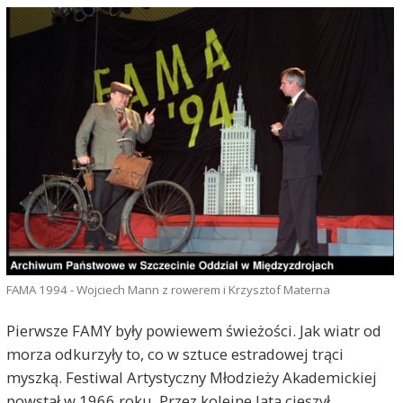
FAMA 1994 - Wojciech Mann z rowerem i Krzysztof Materna
Pierwsze FAMY były powiewem świeżości. Jak wiatr od
morza odkurzyły to, co w sztuce estradowej trąci
myszką. Festiwal Artystyczny Młodzieży Akademickiej
powstał w 1966 roku. Przez kolejne lata cieszył,