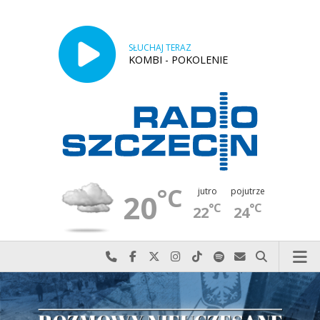
SŁUCHAJ TERAZ
KOMBI - POKOLENIE
°C
jutro
pojutrze
20
°C
°C
22
24
Najlepiej po prostu do nas zadzwoń
Odwiedź nas na Facebook-u
Odwiedź nas na X
Odwiedź nas na Instagram-ie
Odwiedź nas na TikTok-u
Szukaj nas na Spotify
Wyślij do nas w
Szukaj