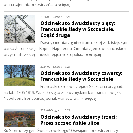
pełna tajemnic przestrzeń…
» więcej
2024-09-15, godz. 19:23
Odcinek sto dwudziesty piąty:
Francuskie ślady w Szczecinie.
Część druga
Dawny cmentarz gminy francuskiej w dzisiejszym
parku Żeromskego. Kopiec Napoleona. Cmentarz jeńców francuskich
przy ul. Litewskiej – nieistniejąca nekropolia…
» więcej
2024-09-15, godz. 17:29
Odcinek sto dwudziesty czwarty:
Francuskie ślady w Szczecinie
Francuski okres w dziejach Szczecina przypada
na lata 1806-1813. Wiązało się to ze zwycięskimi kampaniami wojsk
Napoleona Bonaparte. Jednak Francuzi w…
» więcej
2024-09-01, godz. 15:29
Odcinek sto dwudziesty trzeci:
Przez szczecińskie ulice
Ku Słońcu czy gen. Świerczewskiego? Oswajanie przestrzeni czy