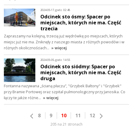
2024-05-17, godz. 02:48
Odcinek sto ósmy: Spacer po
miejscach, których nie ma. Część
trzecia
Zapraszamy na kolejną, trzecią już wędrówkę po miejscach, których
miejsc już nie ma. Zniknęły z naszego miasta z różnych powodów i w
różnych okolicznościach…
» więcej
2024-05-05, godz. 14:55
Odcinek sto siódmy: Spacer po
miejscach, których nie ma. Część
druga
Fontanna nazywana „ścianą płaczu”, "Grzybek Baltony" i "Grzybek"
przy Bramie Portowej oraz szpital pulmonologiczny przy Janosika. Co
łączy te jakże różne…
» więcej
8
9
10
11
12
205 na 21 stronach