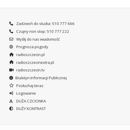
Zadzwoń do studia: 510 777 666
Czujny non stop: 510 777 222
Wyślij do nas wiadomość
Prognoza pogody
radioszczecin.pl
radioszczecinextra.pl
radioszczecin.tv
Biuletyn Informacji Publicznej
Posłuchaj teraz
Logowanie
DUŻA CZCIONKA
DUŻY KONTRAST