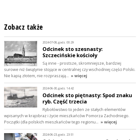
Zobacz także
2024-07-08, godz. 00:29
Odcinek sto szesnasty:
Szczecińskie kościoły
Są inne - prostsze, skromniejsze, bardziej
surowe niż świątynie stojące w centralnej czy wschodniej części Polski.
Nie kapią złotem, nie rozpraszają…
» więcej
2024-06-30, godz. 14:42
Odcinek sto piętnasty: Spod znaku
ryb. Część trzecia
Rybołówstwo to jeden ze stałych elementów
wpisanych w krajobraz i życie mieszkańców Pomorza Zachodniego.
Początki (dla polskich mieszkańców tego regionu…
» więcej
2024-06-23, godz. 23:51