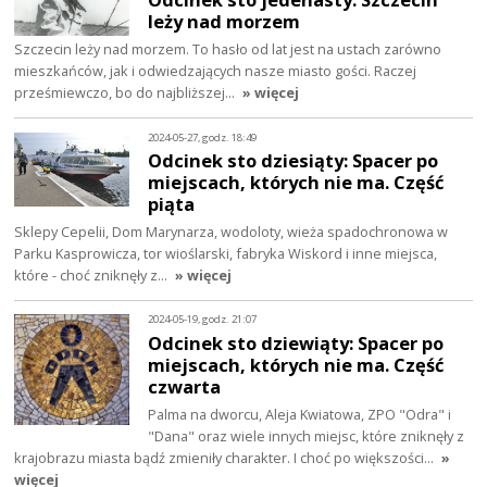
leży nad morzem
Szczecin leży nad morzem. To hasło od lat jest na ustach zarówno
mieszkańców, jak i odwiedzających nasze miasto gości. Raczej
prześmiewczo, bo do najbliższej…
» więcej
2024-05-27, godz. 18:49
Odcinek sto dziesiąty: Spacer po
miejscach, których nie ma. Część
piąta
Sklepy Cepelii, Dom Marynarza, wodoloty, wieża spadochronowa w
Parku Kasprowicza, tor wioślarski, fabryka Wiskord i inne miejsca,
które - choć zniknęły z…
» więcej
2024-05-19, godz. 21:07
Odcinek sto dziewiąty: Spacer po
miejscach, których nie ma. Część
czwarta
Palma na dworcu, Aleja Kwiatowa, ZPO "Odra" i
"Dana" oraz wiele innych miejsc, które zniknęły z
krajobrazu miasta bądź zmieniły charakter. I choć po większości…
»
więcej