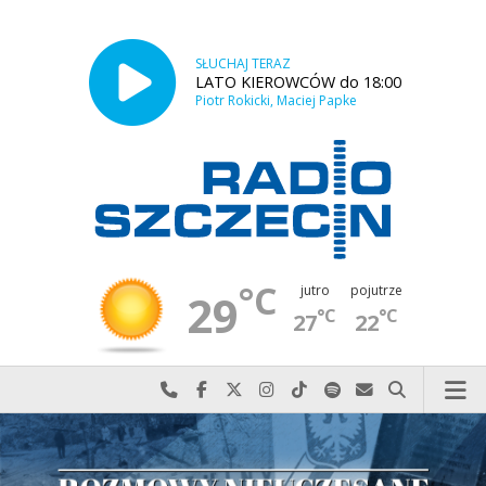
SŁUCHAJ TERAZ
LATO KIEROWCÓW do 18:00
Piotr Rokicki, Maciej Papke
°C
jutro
pojutrze
29
°C
°C
27
22
Najlepiej po prostu do nas zadzwoń
Odwiedź nas na Facebook-u
Odwiedź nas na X
Odwiedź nas na Instagram-ie
Odwiedź nas na TikTok-u
Szukaj nas na Spotify
Wyślij do nas w
Szukaj