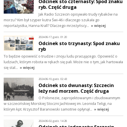
Odcinek sto czternasty: Spod znaku
ryb. Część druga
Jak Radio Szczecin opisywało trudy rybaków na
morzu? Kim był szyper kutra Świ-46 i dlaczego szukała go
reportażystka, Hanna Krall? Dlaczego mrzeżyńscy…
» więcej
2024-06-17, godz. 01:20
Odcinek sto trzynasty: Spod znaku
ryb
To będzie opowieść o trudzie i znoju ludu pracującego. Opowieść o
ludziach, którym robota w rękach się pali. Może nie o tym, jak hartowała
się stal…
» więcej
2024-06-10, godz. 02:43
Odcinek sto dwunasty: Szczecin
leży nad morzem. Część druga
O Polonezie, zaprojektowanym i zbudowanmym
w szczecińskiej Morskiej Stoczni Jachtowej im. Leonida Teligi, na
którym kpt. Krzysztof Baranowski samotnie opłynął…
» więcej
2024-06-02, godz. 14:28
Odcinek sto jedenasty: Szczecin