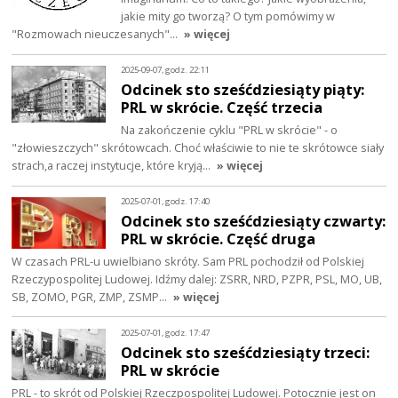
jakie mity go tworzą? O tym pomówimy w
"Rozmowach nieuczesanych"…
» więcej
2025-09-07, godz. 22:11
Odcinek sto sześćdziesiąty piąty:
PRL w skrócie. Część trzecia
Na zakończenie cyklu "PRL w skrócie" - o
"złowieszczych" skrótowcach. Choć właściwie to nie te skrótowce siały
strach,a raczej instytucje, które kryją…
» więcej
2025-07-01, godz. 17:40
Odcinek sto sześćdziesiąty czwarty:
PRL w skrócie. Część druga
W czasach PRL-u uwielbiano skróty. Sam PRL pochodził od Polskiej
Rzeczypospolitej Ludowej. Idźmy dalej: ZSRR, NRD, PZPR, PSL, MO, UB,
SB, ZOMO, PGR, ZMP, ZSMP…
» więcej
2025-07-01, godz. 17:47
Odcinek sto sześćdziesiąty trzeci:
PRL w skrócie
PRL - to skrót od Polskiej Rzeczpospolitej Ludowej. Potocznie jest on