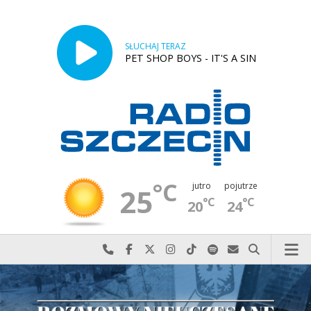
SŁUCHAJ TERAZ
PET SHOP BOYS - IT'S A SIN
°C
jutro
pojutrze
25
°C
°C
20
24
Najlepiej po prostu do nas zadzwoń
Odwiedź nas na Facebook-u
Odwiedź nas na X
Odwiedź nas na Instagram-ie
Odwiedź nas na TikTok-u
Szukaj nas na Spotify
Wyślij do nas w
Szukaj