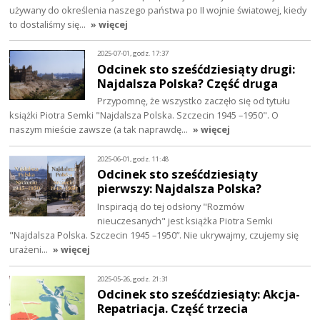
używany do określenia naszego państwa po II wojnie światowej, kiedy
to dostaliśmy się…
» więcej
2025-07-01, godz. 17:37
Odcinek sto sześćdziesiąty drugi:
Najdalsza Polska? Część druga
Przypomnę, że wszystko zaczęło się od tytułu
książki Piotra Semki "Najdalsza Polska. Szczecin 1945 –1950". O
naszym mieście zawsze (a tak naprawdę…
» więcej
2025-06-01, godz. 11:48
Odcinek sto sześćdziesiąty
pierwszy: Najdalsza Polska?
Inspiracją do tej odsłony "Rozmów
nieuczesanych" jest książka Piotra Semki
"Najdalsza Polska. Szczecin 1945 –1950”. Nie ukrywajmy, czujemy się
urażeni…
» więcej
2025-05-26, godz. 21:31
Odcinek sto sześćdziesiąty: Akcja-
Repatriacja. Część trzecia