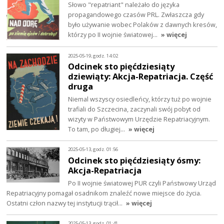
Słowo "repatriant" należało do języka
propagandowego czasów PRL. Zwłaszcza gdy
było używanie wobec Polaków z dawnych kresów,
którzy po II wojnie światowej…
» więcej
2025-05-19, godz. 14:02
Odcinek sto pięćdziesiąty
dziewiąty: Akcja-Repatriacja. Część
druga
Niemal wszyscy osiedleńcy, którzy tuż po wojnie
trafiali do Szczecina, zaczynali swój pobyt od
wizyty w Państwowym Urzędzie Repatriacyjnym.
To tam, po długiej…
» więcej
2025-05-13, godz. 01:56
Odcinek sto pięćdziesiąty ósmy:
Akcja-Repatriacja
Po II wojnie światowej PUR czyli Państwowy Urząd
Repatriacyjny pomagał osadnikom znaleźć nowe miejsce do życia.
Ostatni człon nazwy tej instytucji trącił…
» więcej
2025-05-13, godz. 01:41