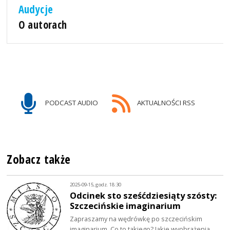
Audycje
O autorach
PODCAST AUDIO
AKTUALNOŚCI RSS
Zobacz także
2025-09-15, godz. 18:30
Odcinek sto sześćdziesiąty szósty:
Szczecińskie imaginarium
Zapraszamy na wędrówkę po szczecińskim
imaginarium. Co to takiego? Jakie wyobrażenia,