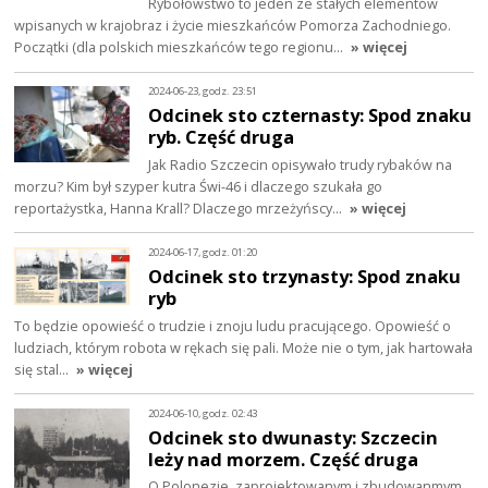
Rybołówstwo to jeden ze stałych elementów
wpisanych w krajobraz i życie mieszkańców Pomorza Zachodniego.
Początki (dla polskich mieszkańców tego regionu…
» więcej
2024-06-23, godz. 23:51
Odcinek sto czternasty: Spod znaku
ryb. Część druga
Jak Radio Szczecin opisywało trudy rybaków na
morzu? Kim był szyper kutra Świ-46 i dlaczego szukała go
reportażystka, Hanna Krall? Dlaczego mrzeżyńscy…
» więcej
2024-06-17, godz. 01:20
Odcinek sto trzynasty: Spod znaku
ryb
To będzie opowieść o trudzie i znoju ludu pracującego. Opowieść o
ludziach, którym robota w rękach się pali. Może nie o tym, jak hartowała
się stal…
» więcej
2024-06-10, godz. 02:43
Odcinek sto dwunasty: Szczecin
leży nad morzem. Część druga
O Polonezie, zaprojektowanym i zbudowanmym