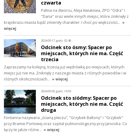
czwarta
Palma na dworcu, Aleja Kwiatowa, ZPO "Odra" i
"Dana" oraz wiele innych miejsc, które zniknęły z
krajobrazu miasta bądź zmieniły charakter. I choć po większości…
»
więcej
2024-05-17, godz. 02:48
Odcinek sto ósmy: Spacer po
miejscach, których nie ma. Część
trzecia
Zapraszamy na kolejną, trzecią już wędrówkę po miejscach, których
miejsc już nie ma. Zniknęły z naszego miasta z różnych powodów i w
różnych okolicznościach…
» więcej
2024-05-05, godz. 14:55
Odcinek sto siódmy: Spacer po
miejscach, których nie ma. Część
druga
Fontanna nazywana „ścianą płaczu”, "Grzybek Baltony" i "Grzybek"
przy Bramie Portowej oraz szpital pulmonologiczny przy Janosika. Co
łączy te jakże różne…
» więcej