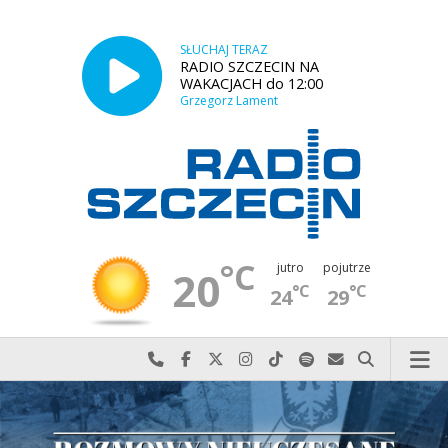
SŁUCHAJ TERAZ
RADIO SZCZECIN NA
WAKACJACH do 12:00
Grzegorz Lament
°C
jutro
pojutrze
20
°C
°C
24
29
Najlepiej po prostu do nas zadzwoń
Odwiedź nas na Facebook-u
Odwiedź nas na X
Odwiedź nas na Instagram-ie
Odwiedź nas na TikTok-u
Szukaj nas na Spotify
Wyślij do nas w
Szukaj