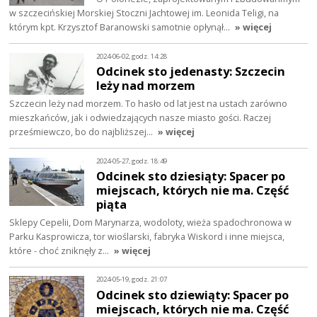
w szczecińskiej Morskiej Stoczni Jachtowej im. Leonida Teligi, na
którym kpt. Krzysztof Baranowski samotnie opłynął…
» więcej
2024-06-02, godz. 14:28
Odcinek sto jedenasty: Szczecin
leży nad morzem
Szczecin leży nad morzem. To hasło od lat jest na ustach zarówno
mieszkańców, jak i odwiedzających nasze miasto gości. Raczej
prześmiewczo, bo do najbliższej…
» więcej
2024-05-27, godz. 18:49
Odcinek sto dziesiąty: Spacer po
miejscach, których nie ma. Część
piąta
Sklepy Cepelii, Dom Marynarza, wodoloty, wieża spadochronowa w
Parku Kasprowicza, tor wioślarski, fabryka Wiskord i inne miejsca,
które - choć zniknęły z…
» więcej
2024-05-19, godz. 21:07
Odcinek sto dziewiąty: Spacer po
miejscach, których nie ma. Część