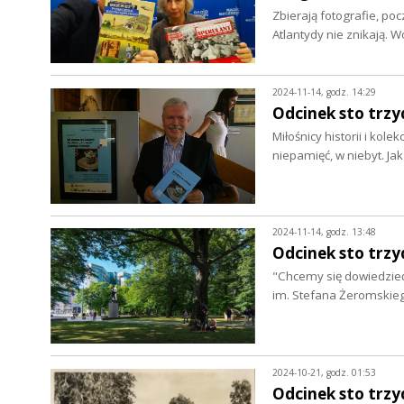
Zbierają fotografie, po
Atlantydy nie znikają. 
2024-11-14, godz. 14:29
Odcinek sto trzyd
Miłośnicy historii i kole
niepamięć, w niebyt. J
2024-11-14, godz. 13:48
Odcinek sto trzy
"Chcemy się dowiedzieć,
im. Stefana Żeromskieg
2024-10-21, godz. 01:53
Odcinek sto trzy