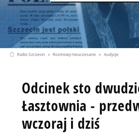
Radio Szczecin
»
Rozmowy nieuczesane
»
Audycje
Odcinek sto dwudzie
Łasztownia - przedw
wczoraj i dziś