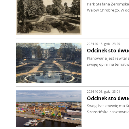
Park Stefana Żeromski
Wałów Chrobrego. W od
2024-10-13, godz. 23:25
Odcinek sto dwu
Planowana jest rewital
swojej opinii na temat 
2024-10-06, godz. 23:01
Odcinek sto dwu
Swoją Łasztownię ma Kr
Szczecińska Łasztownia 