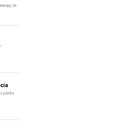
wiają, że
w
ecia
 z parku