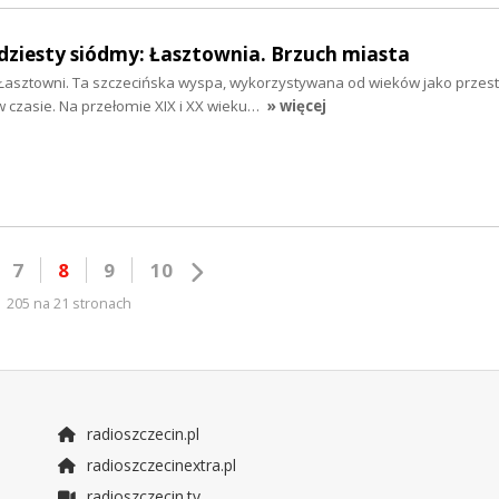
dziesty siódmy: Łasztownia. Brzuch miasta
asztowni. Ta szczecińska wyspa, wykorzystywana od wieków jako przes
w czasie. Na przełomie XIX i XX wieku…
» więcej
7
8
9
10
205 na 21 stronach
radioszczecin.pl
radioszczecinextra.pl
radioszczecin.tv