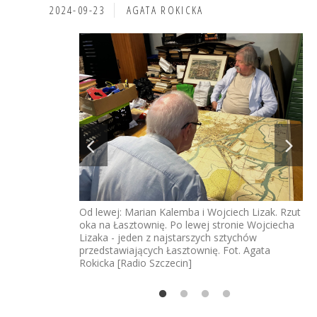
2024-09-23
AGATA ROKICKA
icka [Radio
Od lewej: Marian Kalemba i Wojciech Lizak. Rzut
Ma
oka na Łasztownię. Po lewej stronie Wojciecha
Wo
Lizaka - jeden z najstarszych sztychów
- 
przedstawiających Łasztownię. Fot. Agata
mia
Rokicka [Radio Szczecin]
odc
nis
Te
Łas
Ma