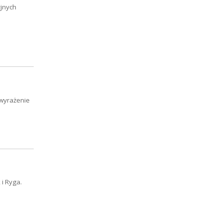
jnych
 wyrażenie
i Ryga.