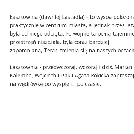
Łasztownia (dawniej Lastadia) - to wyspa położon
praktycznie w centrum miasta, a jednak przez lat
była od niego odcięta. Po wojnie ta pełna tajemni
przestrzeń niszczała, była coraz bardziej
zapomniana, Teraz zmienia się na naszych oczach
Łasztownia - przedwczoraj, wczoraj i dziś. Marian
Kalemba, Wojciech Lizak i Agata Rokicka zaprasza
na wędrówkę po wyspie i... po czasie.
pa z okresu szwedzkiego. Ze zbiorów
Pamiątki z Łasztowni. F
jciecha Lizaka.Łasztownia (dawniej Lastadia)
Szczecin]
to wyspa położona praktycznie w centrum
sta, a jednak przez lata była od niego
ięta. Po wojnie ta pełna tajemnic przestrzeń
zczała, była coraz bardziej zapomniana,
raz zmienia się na naszych oczach.
ztownia - przedwczoraj, wczoraj i dziś.
rian Kalemba, Wojciech Lizak i Agata Rokicka