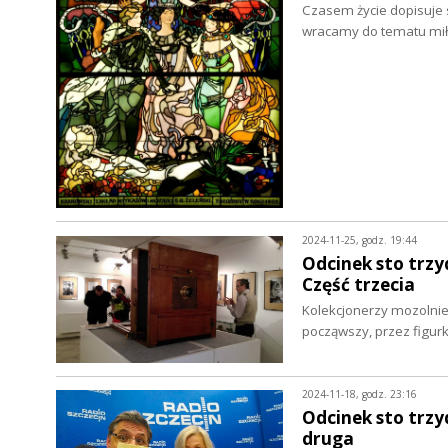
Czasem życie dopisuje s
wracamy do tematu mił
2024-11-25, godz. 19:44
Odcinek sto trzy
Część trzecia
Kolekcjonerzy mozolnie,
począwszy, przez figurki
2024-11-18, godz. 23:16
Odcinek sto trzyd
druga