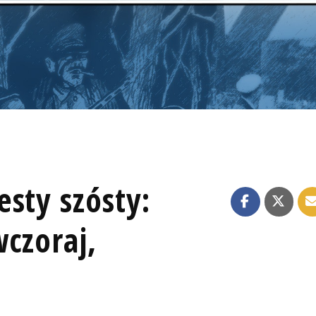
sty szósty:
czoraj,