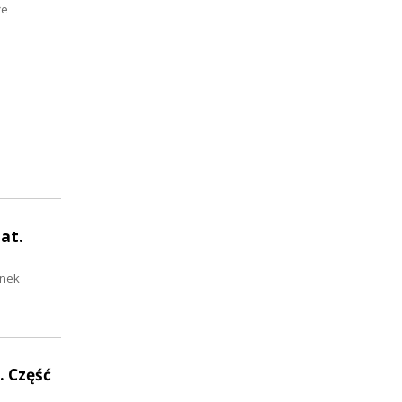
że
at.
anek
. Część