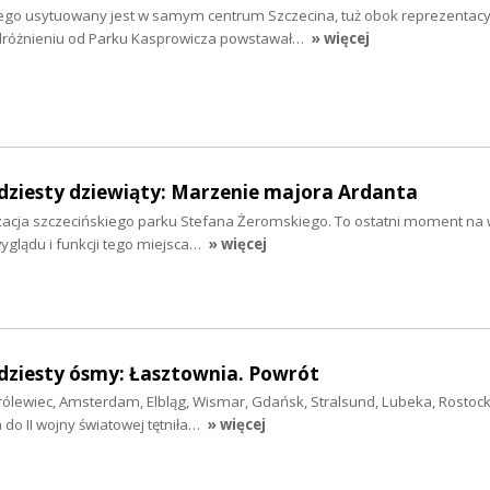
ego usytuowany jest w samym centrum Szczecina, tuż obok reprezentacy
różnieniu od Parku Kasprowicza powstawał…
» więcej
dziesty dziewiąty: Marzenie majora Ardanta
izacja szczecińskiego parku Stefana Żeromskiego. To ostatni moment na
wyglądu i funkcji tego miejsca…
» więcej
dziesty ósmy: Łasztownia. Powrót
ólewiec, Amsterdam, Elbląg, Wismar, Gdańsk, Stralsund, Lubeka, Rostock 
do II wojny światowej tętniła…
» więcej