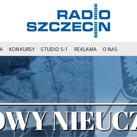
A
KONKURSY
STUDIO S-1
REKLAMA
O NAS