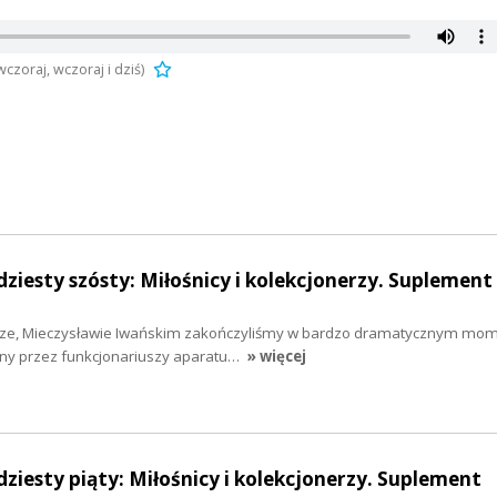
oraj, wczoraj i dziś)
ziesty szósty: Miłośnicy i kolekcjonerzy. Suplement 
rze, Mieczysławie Iwańskim zakończyliśmy w bardzo dramatycznym mom
any przez funkcjonariuszy aparatu…
» więcej
dziesty piąty: Miłośnicy i kolekcjonerzy. Suplement