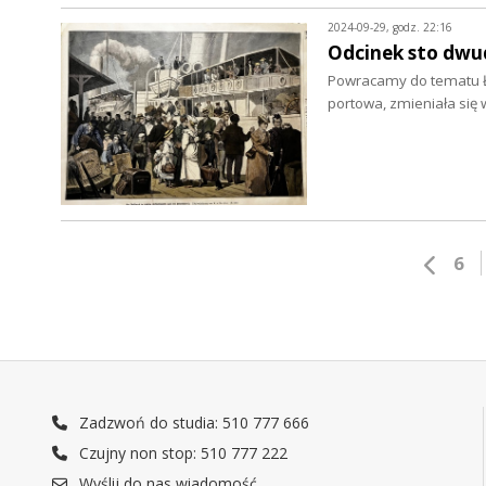
2024-09-29, godz. 22:16
Odcinek sto dwu
Powracamy do tematu Ł
portowa, zmieniała się 
6
Zadzwoń do studia: 510 777 666
Czujny non stop: 510 777 222
Wyślij do nas wiadomość