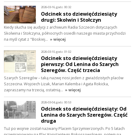
2026-03-16, godz. 00:32
Odcinek sto dziewięćdziesiąty
drugi: Skolwin i Stołczyn
Kiedy słucha się audycji z archiwum Radia Szczecin dotyczących
Skolwina i Stołczyna, północnych osiedli naszego miasta przychodzi
na myśl cytat z "Boskiej…
» więcej
2026-03-10, godz. 01:02
Odcinek sto dziewięćdziesiąty
pierwszy: Od Lenina do Szarych
Szeregów. Część trzecia
Szarych Szeregów – taką nazwę nosi jeden z gwiaździstych placów
Szczecina. Wojciech Lizak, Marian Kalemba i Agata Rokicka,
zapraszamy na trzecią, ostatnią…
» więcej
2026-03-04, godz. 00:53
Odcinek sto dziewięćdziesiąty: Od
Lenina do Szarych Szeregów. Część
druga
Tuż po wojnie został nazwany Placem Sprzymierzonych. Po 5 latach
przemianowany na Plac Konstantego Rokossowskiego, potem na