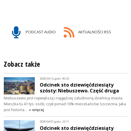
PODCAST AUDIO
AKTUALNOŚCI RSS
Zobacz także
2026-04-13, godz. 00:25
Odcinek sto dziewięćdziesiąty
szósty: Niebuszewo. Część druga
Niebuszewo jest największą i najgęściej zaludnioną dzielnicą miasta.
Mieszka tu 41 tys. osób, czyli ponad 10% mieszkańców Szczecina. Jaka
jest historia…
» więcej
2026-04-07, godz. 23:11
Odcinek sto dziewięćdziesiąty