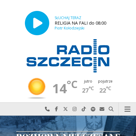
SŁUCHAJ TERAZ
RELIGIA NA FALI do 08:00
Piotr Kołodziejski
°C
jutro
pojutrze
14
°C
°C
27
22
Najlepiej po prostu do nas zadzwoń
Odwiedź nas na Facebook-u
Odwiedź nas na X
Odwiedź nas na Instagram-ie
Odwiedź nas na TikTok-u
Szukaj nas na Spotify
Wyślij do nas w
Szukaj