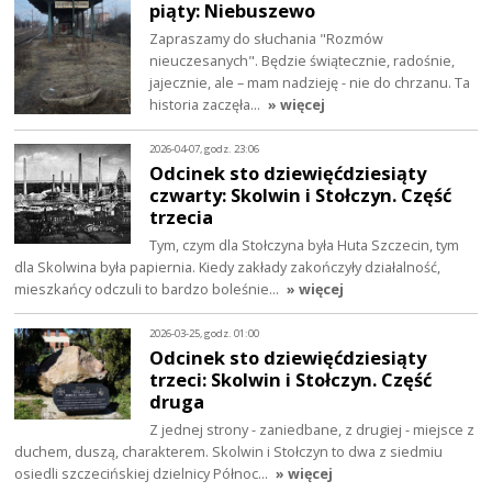
piąty: Niebuszewo
Zapraszamy do słuchania "Rozmów
nieuczesanych". Będzie świątecznie, radośnie,
jajecznie, ale – mam nadzieję - nie do chrzanu. Ta
historia zaczęła…
» więcej
2026-04-07, godz. 23:06
Odcinek sto dziewięćdziesiąty
czwarty: Skolwin i Stołczyn. Część
trzecia
Tym, czym dla Stołczyna była Huta Szczecin, tym
dla Skolwina była papiernia. Kiedy zakłady zakończyły działalność,
mieszkańcy odczuli to bardzo boleśnie…
» więcej
2026-03-25, godz. 01:00
Odcinek sto dziewięćdziesiąty
trzeci: Skolwin i Stołczyn. Część
druga
Z jednej strony - zaniedbane, z drugiej - miejsce z
duchem, duszą, charakterem. Skolwin i Stołczyn to dwa z siedmiu
osiedli szczecińskiej dzielnicy Północ…
» więcej