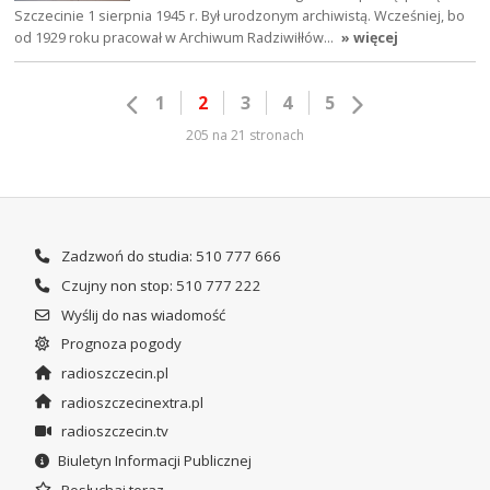
Szczecinie 1 sierpnia 1945 r. Był urodzonym archiwistą. Wcześniej, bo
od 1929 roku pracował w Archiwum Radziwiłłów…
» więcej
1
2
3
4
5
205 na 21 stronach
Zadzwoń do studia: 510 777 666
Czujny non stop: 510 777 222
Wyślij do nas wiadomość
Prognoza pogody
radioszczecin.pl
radioszczecinextra.pl
radioszczecin.tv
Biuletyn Informacji Publicznej
Posłuchaj teraz