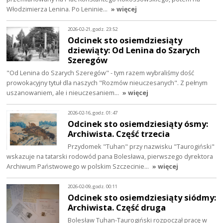
Włodzimierza Lenina. Po Leninie…
» więcej
2026-02-21, godz. 23:52
Odcinek sto osiemdziesiąty
dziewiąty: Od Lenina do Szarych
Szeregów
"Od Lenina do Szarych Szeregów" - tym razem wybraliśmy dość
prowokacyjny tytuł dla naszych "Rozmów nieuczesanych". Z pełnym
uszanowaniem, ale i nieuczesaniem…
» więcej
2026-02-16, godz. 01:47
Odcinek sto osiemdziesiąty ósmy:
Archiwista. Część trzecia
Przydomek "Tuhan" przy nazwisku "Taurogiński"
wskazuje na tatarski rodowód pana Bolesława, pierwszego dyrektora
Archiwum Państwowego w polskim Szczecinie…
» więcej
2026-02-09, godz. 00:11
Odcinek sto osiemdziesiąty siódmy:
Archiwista. Część druga
Bolesław Tuhan-Taurogiński rozpoczął pracę w