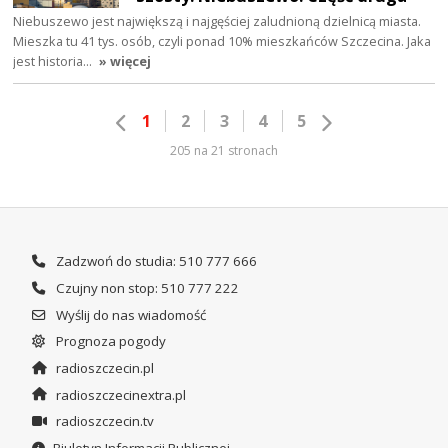
Niebuszewo jest największą i najgęściej zaludnioną dzielnicą miasta.
Mieszka tu 41 tys. osób, czyli ponad 10% mieszkańców Szczecina. Jaka
jest historia…
» więcej
1
2
3
4
5
205 na 21 stronach
Zadzwoń do studia: 510 777 666
Czujny non stop: 510 777 222
Wyślij do nas wiadomość
Prognoza pogody
radioszczecin.pl
radioszczecinextra.pl
radioszczecin.tv
Biuletyn Informacji Publicznej