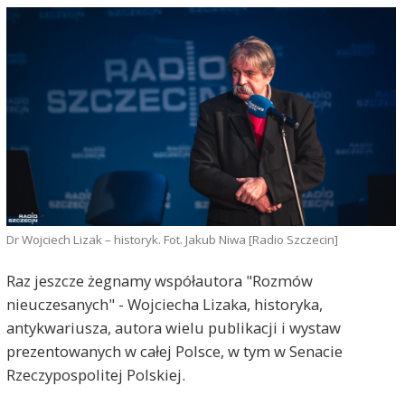
Dr Wojciech Lizak – historyk. Fot. Jakub Niwa [Radio Szczecin]
Raz jeszcze żegnamy współautora "Rozmów
nieuczesanych" - Wojciecha Lizaka, historyka,
antykwariusza, autora wielu publikacji i wystaw
prezentowanych w całej Polsce, w tym w Senacie
Rzeczypospolitej Polskiej.