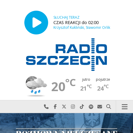
SŁUCHAJ TERAZ
CZAS REAKCJI do 02:00
Krzysztof Kukliński, Sławomir Orlik
°C
jutro
pojutrze
20
°C
°C
21
24
Najlepiej po prostu do nas zadzwoń
Odwiedź nas na Facebook-u
Odwiedź nas na X
Odwiedź nas na Instagram-ie
Odwiedź nas na TikTok-u
Szukaj nas na Spotify
Wyślij do nas w
Szukaj