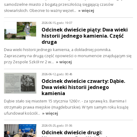
samodzielne miasto z bogatą przeszłością sięgającą czasów
słowiańskich. Obecnie to ważny węzeł…
» więcej
2026-06-15, godz. 19:07
Odcinek dwieście piąty: Dwa wieki
historii jednego kamienia. Część
druga
Dwa wieki historii jednego kamienia, a dokładniej pomnika.
Zapraszamy na drugą część opowieści o monumencie znajdującym się
przy Zespole Szkół nr 2 w…
» więcej
2026-06-12, godz. 00:48
Odcinek dwieście czwarty: Dąbie.
Dwa wieki historii jednego
kamienia
Dąbie stało się miastem 15 stycznia 1260 r. - za sprawą ks. Barnima I
otrzymało prawa miejskie (magdeburskie). W tym samym roku książę
ufundował kościół…
» więcej
2026-05-25, godz. 01:06
Odcinek dwieście drugi: