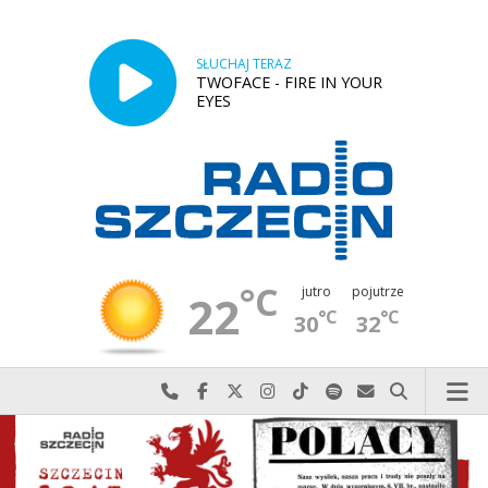
SŁUCHAJ TERAZ
TWOFACE - FIRE IN YOUR
EYES
°C
jutro
pojutrze
22
°C
°C
30
32
Najlepiej po prostu do nas zadzwoń
Odwiedź nas na Facebook-u
Odwiedź nas na X
Odwiedź nas na Instagram-ie
Odwiedź nas na TikTok-u
Szukaj nas na Spotify
Wyślij do nas w
Szukaj