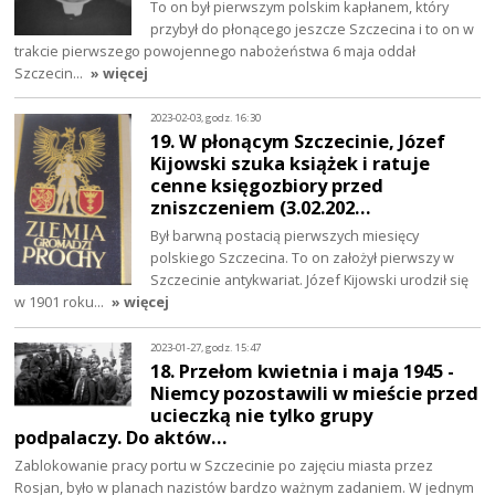
To on był pierwszym polskim kapłanem, który
przybył do płonącego jeszcze Szczecina i to on w
trakcie pierwszego powojennego nabożeństwa 6 maja oddał
Szczecin…
» więcej
2023-02-03, godz. 16:30
19. W płonącym Szczecinie, Józef
Kijowski szuka książek i ratuje
cenne księgozbiory przed
zniszczeniem (3.02.202…
Był barwną postacią pierwszych miesięcy
polskiego Szczecina. To on założył pierwszy w
Szczecinie antykwariat. Józef Kijowski urodził się
w 1901 roku…
» więcej
2023-01-27, godz. 15:47
18. Przełom kwietnia i maja 1945 -
Niemcy pozostawili w mieście przed
ucieczką nie tylko grupy
podpalaczy. Do aktów…
Zablokowanie pracy portu w Szczecinie po zajęciu miasta przez
Rosjan, było w planach nazistów bardzo ważnym zadaniem. W jednym