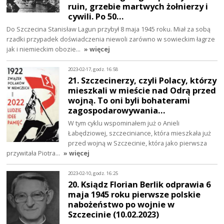
ruin, grzebie martwych żołnierzy i
cywili. Po 50…
Do Szczecina Stanisław Lagun przybył 8 maja 1945 roku. Miał za sobą
rzadki przypadek doświadczenia niewoli zarówno w sowieckim łagrze
jak i niemieckim obozie…
» więcej
2023-02-17, godz. 16:58
21. Szczecinerzy, czyli Polacy, którzy
mieszkali w mieście nad Odrą przed
wojną. To oni byli bohaterami
zagospodarowywania…
W tym cyklu wspominałem już o Anieli
Łabędziowej, szczeciniance, która mieszkała już
przed wojną w Szczecinie, która jako pierwsza
przywitała Piotra…
» więcej
2023-02-10, godz. 16:25
20. Ksiądz Florian Berlik odprawia 6
maja 1945 roku pierwsze polskie
nabożeństwo po wojnie w
Szczecinie (10.02.2023)