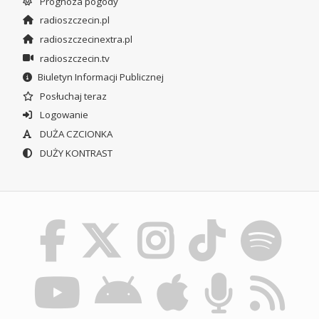
Prognoza pogody
radioszczecin.pl
radioszczecinextra.pl
radioszczecin.tv
Biuletyn Informacji Publicznej
Posłuchaj teraz
Logowanie
DUŻA CZCIONKA
DUŻY KONTRAST