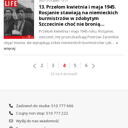
2022-12-23, godz. 13:13
13. Przełom kwietnia i maja 1945.
Rosjanie stawiają na niemieckich
burmistrzów w zdobytym
Szczecinie choć nie bronią…
Przełom kwietnia i maja 1945 roku. Rosjanie,
owszem, nie przeszkadzają Piotrowi Zarembie
objąć miasta, ale wynajdują sobie niemieckich burmistrzów i jak…
»
więcej
2
3
4
5
6
52 na 6 stronach
Zadzwoń do studia: 510 777 666
Czujny non stop: 510 777 222
Wyślij do nas wiadomość