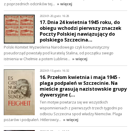
z poprzednich odcinków tej…
» więcej
2023-01-20, godz. 16:28
17. Dnia 24 kwietnia 1945 roku, do
obiegu wchodzi pierwszy znaczek
Poczty Polskiej nawiązujący do
polskiego Szczecina…
Polski Komitet Wyzwolenia Narodowego czyli komunistyczny
pseudorząd powstały pod kuratelą Stalina, od początku swego
istnienia w Chełmie a potem Lublinie…
» więcej
2023-01-13, godz. 16:32
16. Przełom kwietnia i maja 1945 -
plaga podpaleń w Szczecinie. Na
mieście grasują nazistowskie grupy
dywersyjne (…
Ten motyw powtarza się we wszystkich
wspomnieniach z pierwszych trzech tygodni po
odbiciu Szczecina spod władzy Niemców. Plaga
pożarów i podpaleń. Hitlerowcy…
» więcej