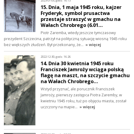
2023-01-05, godz. 16:13
15. Dnia, 1 maja 1945 roku, kajzer
Fryderyk, symbol prusactwa
przestaje straszyć w gmachu na
Wałach Chrobrego (6.01…
Piotr Zaremba, wtedy jeszcze tymczasowy
prezydent Szczecina, patrzył na polityczną sytuację wiosną 1945 roku
bez większych złudzeń. Był przekonany, że…
» więcej
2022-12-30, godz. 16:26
14. Dnia 30 kwietnia 1945 roku
Franciszek Jamroży wciąga polską
flagę na maszt, na szczycie gmachu
na Wałach Chrobrego…
Wstyd przyznać, ale porucznik Franciszek
Jamroży, pierwszy zastępca Piotra Zaremby, w
kwietniu 1945 roku, tuż po objęciu miasta, został
uczczony na mapie…
» więcej