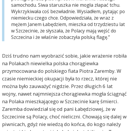
samochodu. Siwa staruszka nie mogła złapać tchu.
Wykrzykiwała coś bezwładnie. Wysiadłem, pytając po
niemiecku czego chce. Odpowiedziała, że wraz z
mężem Janem Łabędziem, mieszka od trzydziestu lat
w Szczecinie, że słyszała, że Polacy mają wejść do
Szczecina i że właśnie zobaczyła polską flagę.”
Dziś trudno nam wyobrazić sobie, jakie wrażenie robiła
na Polakach niewielka polska chorągiewka
przymocowana do polskiego fiata Piotra Zaremby. W
czasie niemieckiej okupacji była to rzecz, której nie
można było zauważyć nigdzie. Przez długich 6 lat
wojny, nawet najmniejsza chorągiewka mogła ściągnąć
na Polaka mieszkającego w Szczecinie karę śmierci.
Zaremba dowiedział się od pani Łabędziowej, że w
Szczecinie są Polacy, choć nieliczni. Chowają się dalej w
piwnicach, gdyż nie wiedzą do końca, do kogo należy