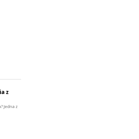
ia z
? Jedna z