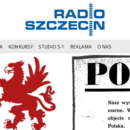
A
KONKURSY
STUDIO S-1
REKLAMA
O NAS