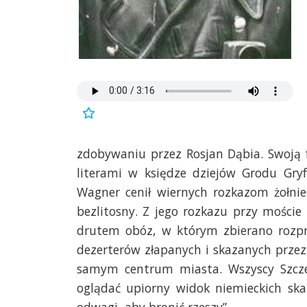
zdobywaniu przez Rosjan Dąbia. Swoją fu
literami w księdze dziejów Grodu Gryf
Wagner cenił wiernych rozkazom żołnie
bezlitosny. Z jego rozkazu przy mości
drutem obóz, w którym zbierano rozpro
dezerterów złapanych i skazanych prze
samym centrum miasta. Wszyscy Szczeci
oglądać upiorny widok niemieckich s