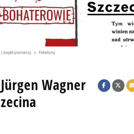
i zwykli pionierzy
»
Felietony
r Jürgen Wagner
czecina