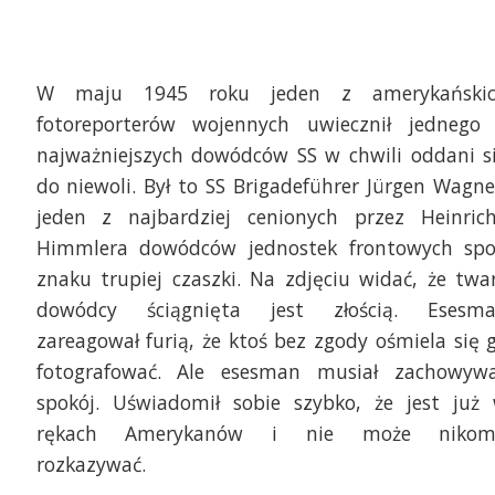
W maju 1945 roku jeden z amerykański
fotoreporterów wojennych uwiecznił jednego
najważniejszych dowódców SS w chwili oddani s
do niewoli. Był to SS Brigadeführer Jürgen Wagne
jeden z najbardziej cenionych przez Heinric
Himmlera dowódców jednostek frontowych sp
znaku trupiej czaszki. Na zdjęciu widać, że twa
dowódcy ściągnięta jest złością. Esesm
zareagował furią, że ktoś bez zgody ośmiela się 
fotografować. Ale esesman musiał zachowyw
spokój. Uświadomił sobie szybko, że jest już
rękach Amerykanów i nie może niko
rozkazywać.