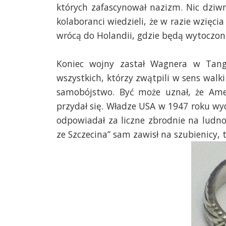
których zafascynował nazizm. Nic dziwn
kolaboranci wiedzieli, że w razie wzięci
wrócą do Holandii, gdzie będą wytoczon
Koniec wojny zastał Wagnera w Tang
wszystkich, którzy zwątpili w sens walk
samobójstwo. Być może uznał, że Ame
przydał się. Władze USA w 1947 roku wyd
odpowiadał za liczne zbrodnie na ludnoś
ze Szczecina” sam zawisł na szubienicy,