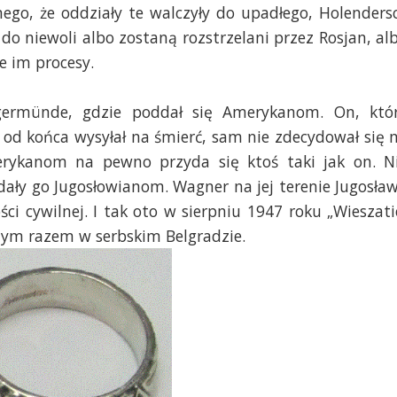
ego, że oddziały te walczyły do upadłego, Holenders
a do niewoli albo zostaną rozstrzelani przez Rosjan, al
e im procesy.
ermünde, gdzie poddał się Amerykanom. On, któ
i od końca wysyłał na śmierć, sam nie zdecydował się 
rykanom na pewno przyda się ktoś taki jak on. N
ały go Jugosłowianom. Wagner na jej terenie Jugosław
ci cywilnej. I tak oto w sierpniu 1947 roku „Wieszati
 tym razem w serbskim Belgradzie.