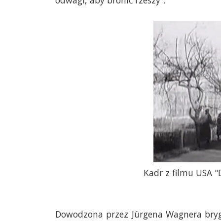
odwagi, aby bronić rzeszy”.
Kadr z filmu USA "
Dowodzona przez Jürgena Wagnera bryga