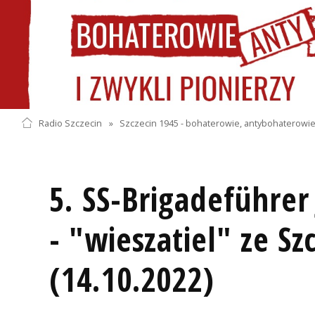
Radio Szczecin
»
Szczecin 1945 - bohaterowie, antybohaterowie 
5. SS-Brigadeführe
- "wieszatiel" ze Sz
(14.10.2022)