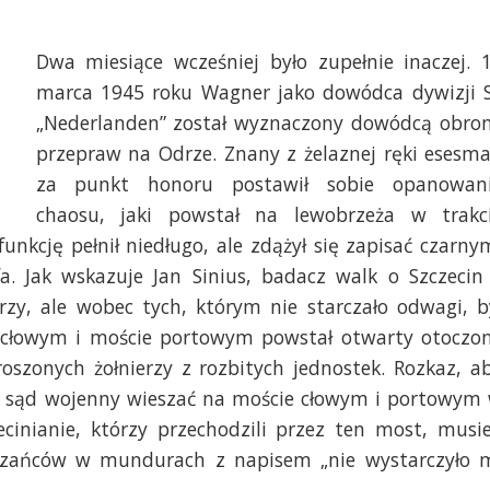
Dwa miesiące wcześniej było zupełnie inaczej. 
marca 1945 roku Wagner jako dowódca dywizji 
„Nederlanden” został wyznaczony dowódcą obro
przepraw na Odrze. Znany z żelaznej ręki esesm
za punkt honoru postawił sobie opanowan
chaosu, jaki powstał na lewobrzeża w trakc
nkcję pełnił niedługo, ale zdążył się zapisać czarny
a. Jak wskazuje Jan Sinius, badacz walk o Szczecin
rzy, ale wobec tych, którym nie starczało odwagi, b
e cłowym i moście portowym powstał otwarty otoczo
szonych żołnierzy z rozbitych jednostek. Rozkaz, a
z sąd wojenny wieszać na moście cłowym i portowym
nianie, którzy przechodzili przez ten most, musie
kazańców w mundurach z napisem „nie wystarczyło 