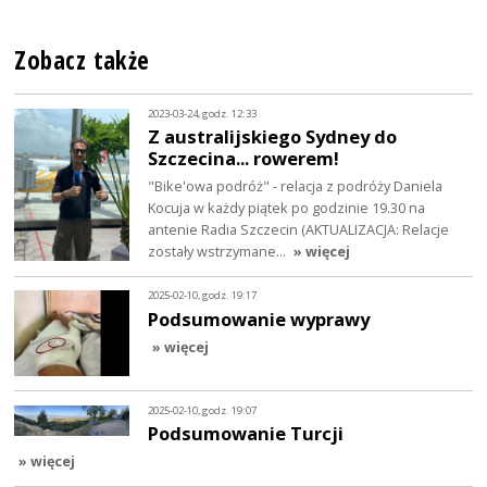
Zobacz także
2023-03-24, godz. 12:33
Z australijskiego Sydney do
Szczecina... rowerem!
"Bike'owa podróż" - relacja z podróży Daniela
Kocuja w każdy piątek po godzinie 19.30 na
antenie Radia Szczecin (AKTUALIZACJA: Relacje
zostały wstrzymane…
» więcej
2025-02-10, godz. 19:17
Podsumowanie wyprawy
» więcej
2025-02-10, godz. 19:07
Podsumowanie Turcji
» więcej