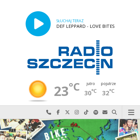
SŁUCHAJ TERAZ
DEF LEPPARD - LOVE BITES
°C
jutro
pojutrze
23
°C
°C
30
32
Najlepiej po prostu do nas zadzwoń
Odwiedź nas na Facebook-u
Odwiedź nas na X
Odwiedź nas na Instagram-ie
Odwiedź nas na TikTok-u
Szukaj nas na Spotify
Wyślij do nas w
Szukaj