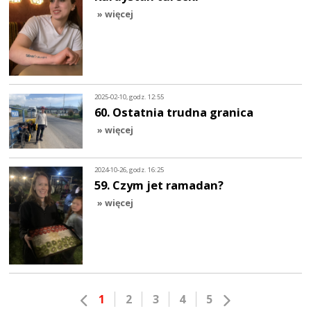
» więcej
2025-02-10, godz. 12:55
60. Ostatnia trudna granica
» więcej
2024-10-26, godz. 16:25
59. Czym jet ramadan?
» więcej
1
2
3
4
5