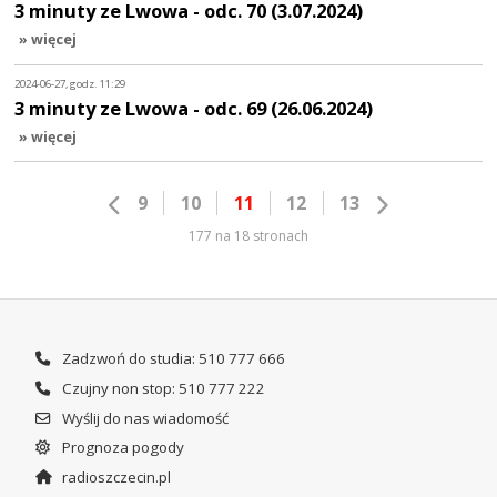
3 minuty ze Lwowa - odc. 70 (3.07.2024)
» więcej
2024-06-27, godz. 11:29
3 minuty ze Lwowa - odc. 69 (26.06.2024)
» więcej
9
10
11
12
13
177 na 18 stronach
Zadzwoń do studia: 510 777 666
Czujny non stop: 510 777 222
Wyślij do nas wiadomość
Prognoza pogody
radioszczecin.pl