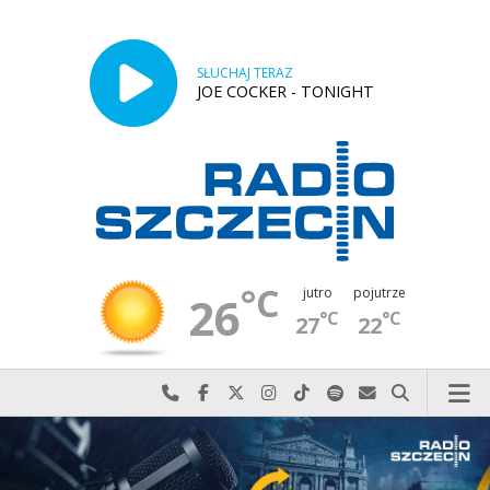
SŁUCHAJ TERAZ
JOE COCKER - TONIGHT
°C
jutro
pojutrze
26
°C
°C
27
22
Najlepiej po prostu do nas zadzwoń
Odwiedź nas na Facebook-u
Odwiedź nas na X
Odwiedź nas na Instagram-ie
Odwiedź nas na TikTok-u
Szukaj nas na Spotify
Wyślij do nas w
Szukaj