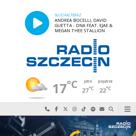
SŁUCHAJ TERAZ
ANDREA BOCELLI, DAVID
GUETTA - DNA FEAT. EJAE &
MEGAN THEE STALLION
°C
jutro
pojutrze
17
°C
°C
27
22
Najlepiej po prostu do nas zadzwoń
Odwiedź nas na Facebook-u
Odwiedź nas na X
Odwiedź nas na Instagram-ie
Odwiedź nas na TikTok-u
Szukaj nas na Spotify
Wyślij do nas w
Szukaj