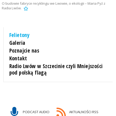
O budowie fabryce recyklingu we Lwowie, o ekologii – Maria Pyż z
Radia Lwów.
Felietony
Galeria
Poznajcie nas
Kontakt
Radio Lwów w Szczecinie czyli Mniejszości
pod polską flagą
PODCAST AUDIO
AKTUALNOŚCI RSS