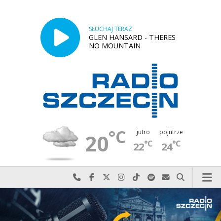
SŁUCHAJ TERAZ
GLEN HANSARD - THERES
NO MOUNTAIN
°C
jutro
pojutrze
20
°C
°C
22
24
Najlepiej po prostu do nas zadzwoń
Odwiedź nas na Facebook-u
Odwiedź nas na X
Odwiedź nas na Instagram-ie
Odwiedź nas na TikTok-u
Szukaj nas na Spotify
Wyślij do nas w
Szukaj