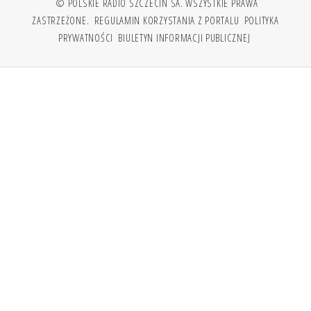
© POLSKIE RADIO SZCZECIN SA. WSZYSTKIE PRAWA
ZASTRZEŻONE.
REGULAMIN KORZYSTANIA Z PORTALU
POLITYKA
PRYWATNOŚCI
BIULETYN INFORMACJI PUBLICZNEJ