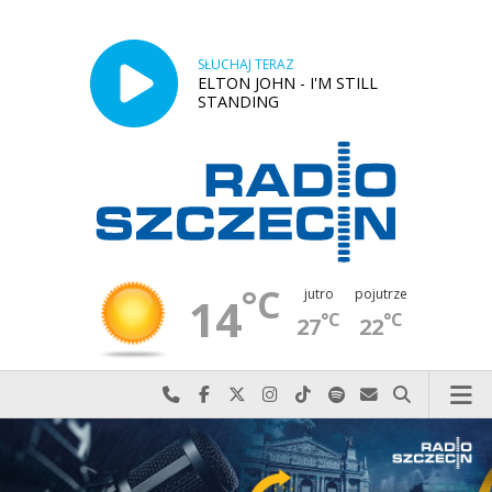
SŁUCHAJ TERAZ
ELTON JOHN - I'M STILL
STANDING
°C
jutro
pojutrze
14
°C
°C
27
22
Najlepiej po prostu do nas zadzwoń
Odwiedź nas na Facebook-u
Odwiedź nas na X
Odwiedź nas na Instagram-ie
Odwiedź nas na TikTok-u
Szukaj nas na Spotify
Wyślij do nas w
Szukaj