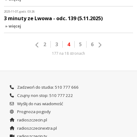
2025-11-07, godz. 03:26
3 minuty ze Lwowa - odc. 139 (5.11.2025)
» więcej
2
3
4
5
6
177 na 18 stronach
Zadzwoń do studia: 510 777 666
Czujny non stop: 510 777 222
Wyślij do nas wiadomość
Prognoza pogody
radioszczecin.pl
radioszczecinextra.pl
radioszczecin.tv