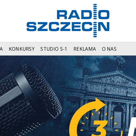
A
KONKURSY
STUDIO S-1
REKLAMA
O NAS