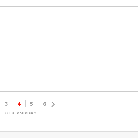
3
4
5
6
177 na 18 stronach