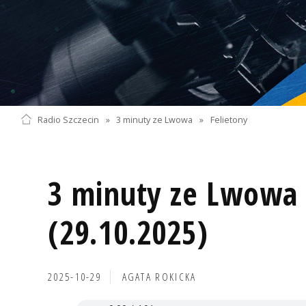
Radio Szczecin
»
3 minuty ze Lwowa
»
Felietony
3 minuty ze Lwowa 
(29.10.2025)
2025-10-29
AGATA ROKICKA