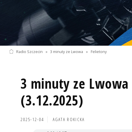
Radio Szczecin
»
3 minuty ze Lwowa
»
Felietony
3 minuty ze Lwowa 
(3.12.2025)
2025-12-04
AGATA ROKICKA