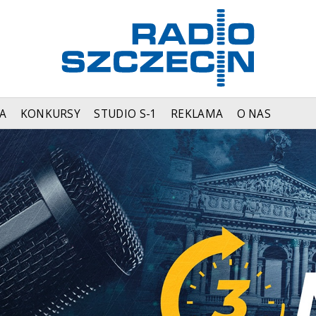
A
KONKURSY
STUDIO S-1
REKLAMA
O NAS