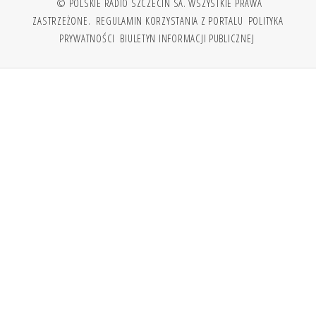
© POLSKIE RADIO SZCZECIN SA. WSZYSTKIE PRAWA
ZASTRZEŻONE.
REGULAMIN KORZYSTANIA Z PORTALU
POLITYKA
PRYWATNOŚCI
BIULETYN INFORMACJI PUBLICZNEJ