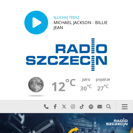
SŁUCHAJ TERAZ
MICHAEL JACKSON - BILLIE
JEAN
°C
jutro
pojutrze
12
°C
°C
30
27
Najlepiej po prostu do nas zadzwoń
Odwiedź nas na Facebook-u
Odwiedź nas na X
Odwiedź nas na Instagram-ie
Odwiedź nas na TikTok-u
Szukaj nas na Spotify
Wyślij do nas w
Szukaj