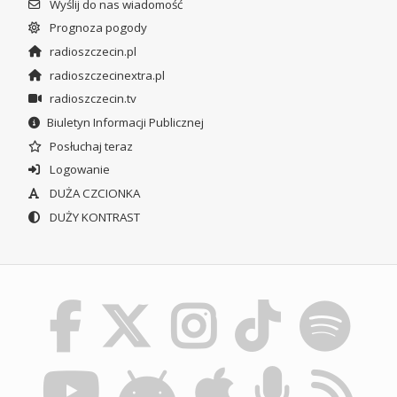
Wyślij do nas wiadomość
Prognoza pogody
radioszczecin.pl
radioszczecinextra.pl
radioszczecin.tv
Biuletyn Informacji Publicznej
Posłuchaj teraz
Logowanie
DUŻA CZCIONKA
DUŻY KONTRAST