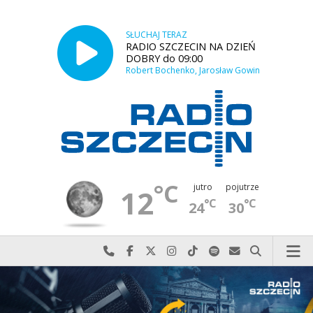
SŁUCHAJ TERAZ
RADIO SZCZECIN NA DZIEŃ
DOBRY do 09:00
Robert Bochenko, Jarosław Gowin
°C
jutro
pojutrze
12
°C
°C
24
30
Najlepiej po prostu do nas zadzwoń
Odwiedź nas na Facebook-u
Odwiedź nas na X
Odwiedź nas na Instagram-ie
Odwiedź nas na TikTok-u
Szukaj nas na Spotify
Wyślij do nas w
Szukaj