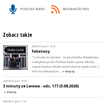
PODCAST AUDIO
AKTUALNOŚCI RSS
Zobacz także
2023-05-22, godz. 23:22
Felietony
"3 minuty ze Lwowa" - to pocztówka dźwiękowa
nadsyłana przez Polskie Radio Lwów. Młodzi,
nawet bardzo młodzi dziennikarze (większość z
nich ma kilkanaście…
» więcej
2026-08-05, godz. 19:00
3 minuty ze Lwowa - odc. 177 (5.08.2026)
» więcej
2026-08-01, godz. 17:52