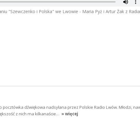
niu "Szewczenko i Polska" we Lwowie - Maria Pyż i Artur Żak z Radia
to pocztówka dźwiękowa nadsyłana przez Polskie Radio Lwów. Młodzi, na
iększość z nich ma kilkanaście…
» więcej