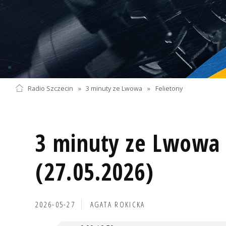
Radio Szczecin
»
3 minuty ze Lwowa
»
Felietony
3 minuty ze Lwowa 
(27.05.2026)
2026-05-27
AGATA ROKICKA