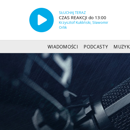
SŁUCHAJ TERAZ
CZAS REAKCJI do 13:00
Krzysztof Kukliński, Sławomir
Orlik
WIADOMOŚCI
PODCASTY
MUZYK