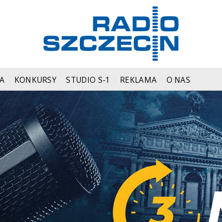
A
KONKURSY
STUDIO S-1
REKLAMA
O NAS