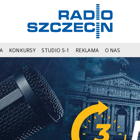
A
KONKURSY
STUDIO S-1
REKLAMA
O NAS