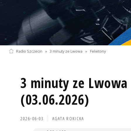
Radio Szczecin
»
3 minuty ze Lwowa
»
Felietony
3 minuty ze Lwowa 
(03.06.2026)
2026-06-03
AGATA ROKICKA