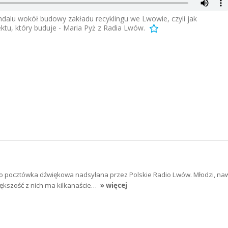
alu wokół budowy zakładu recyklingu we Lwowie, czyli jak
u, który buduje - Maria Pyż z Radia Lwów.
to pocztówka dźwiękowa nadsyłana przez Polskie Radio Lwów. Młodzi, na
iększość z nich ma kilkanaście…
» więcej