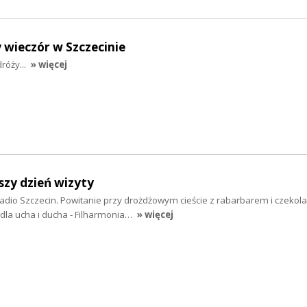
y wieczór w Szczecinie
róży...
» więcej
szy dzień wizyty
adio Szczecin. Powitanie przy drożdżowym cieście z rabarbarem i czekola
ś dla ucha i ducha - Filharmonia…
» więcej