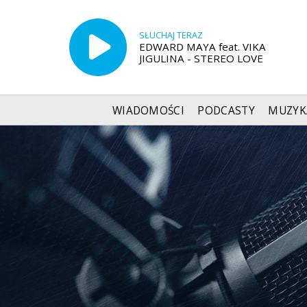
SŁUCHAJ TERAZ
EDWARD MAYA feat. VIKA
JIGULINA - STEREO LOVE
WIADOMOŚCI
PODCASTY
MUZYK