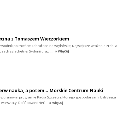
ecina z Tomaszem Wieczorkiem
wodnik po mieście zabrał nas na wędrówkę. Największe wrażenie zrobiła
osach szlachetnej Sydonii oraz..…
» więcej
ierw nauka, a potem... Morskie Centrum Nauki
w porannym programie Radia Szczecin, którego gospodarzami byli Beat
m warsztaty. Dość powiedzieć…
» więcej