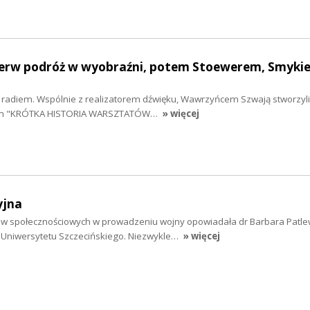
pierw podróż w wyobraźni, potem Stoewerem, Smykie
z radiem. Wspólnie z realizatorem dźwięku, Wawrzyńcem Szwają stworzyl
łem "KRÓTKA HISTORIA WARSZTATÓW…
» więcej
yjna
ów społecznościowych w prowadzeniu wojny opowiadała dr Barbara Patle
o Uniwersytetu Szczecińskiego. Niezwykle…
» więcej