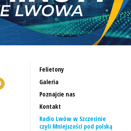
Felietony
Galeria
Poznajcie nas
Kontakt
Radio Lwów w Szczecinie
czyli Mniejszości pod polską