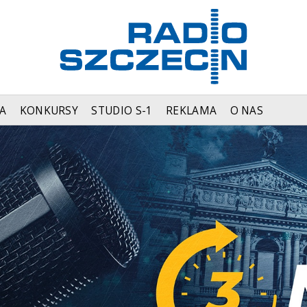
A
KONKURSY
STUDIO S-1
REKLAMA
O NAS