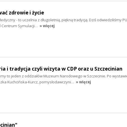
ać zdrowie i życie
dyczny - to uczelnia z długoletnią, piękną tradycją. Dziś odwiedziliśmy P
od Centrum Symulacji…
» więcej
ria i tradycja czyli wizyta w CDP oraz u Szczecinian
my to jeden z oddziałów Muzeum Narodowego w Szczecinie. Po wystawie
szka Kuchcińska-Kurcz, pomysłodawczyni…
» więcej
ecinian"