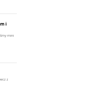
m i
iśmy mini
wicz z