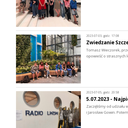
2023-07-03, godz. 17:08
Zwiedzanie Szcz
Tomasz Wieczorek, prze
opowieść o strasznych l
2023-07-05, godz. 20:58
5.07.2023 - Najp
Zaczęliśmy od udziału 
i Jarosław Gowin. Pote