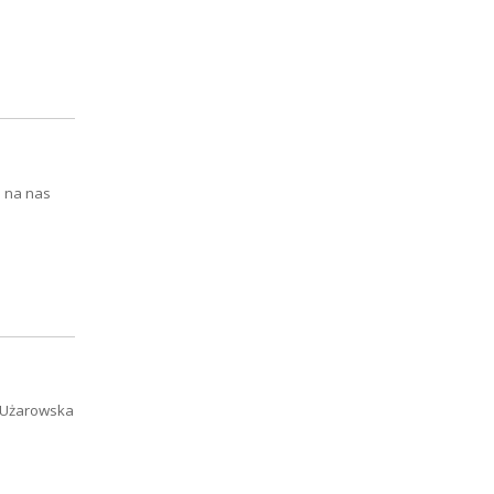
 na nas
a Użarowska