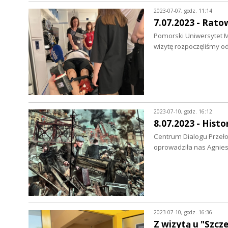
2023-07-07, godz. 11:14
7.07.2023 - Ratow
Pomorski Uniwersytet Me
wizytę rozpoczęliśmy 
2023-07-10, godz. 16:12
8.07.2023 - Histo
Centrum Dialogu Przeło
oprowadziła nas Agnie
2023-07-10, godz. 16:36
Z wizytą u "Szcz