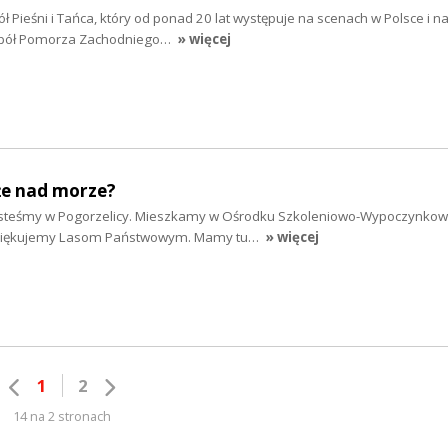
ł Pieśni i Tańca, który od ponad 20 lat występuje na scenach w Polsce i na
spół Pomorza Zachodniego…
» więcej
że nad morze?
 jesteśmy w Pogorzelicy. Mieszkamy w Ośrodku Szkoleniowo-Wypoczynko
 dziękujemy Lasom Państwowym. Mamy tu…
» więcej
1
2
14 na 2 stronach