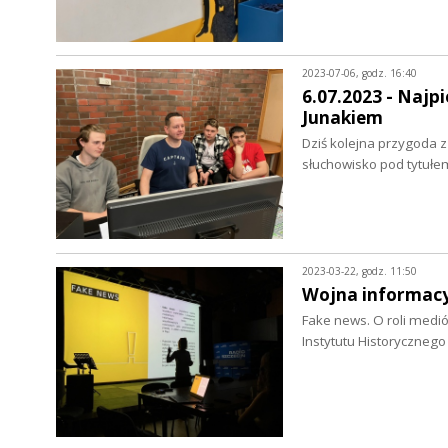
2023-07-06, godz. 16:40
6.07.2023 - Naj
Junakiem
Dziś kolejna przygoda 
słuchowisko pod tytu
2023-03-22, godz. 11:50
Wojna informac
Fake news. O roli medi
Instytutu Historyczneg