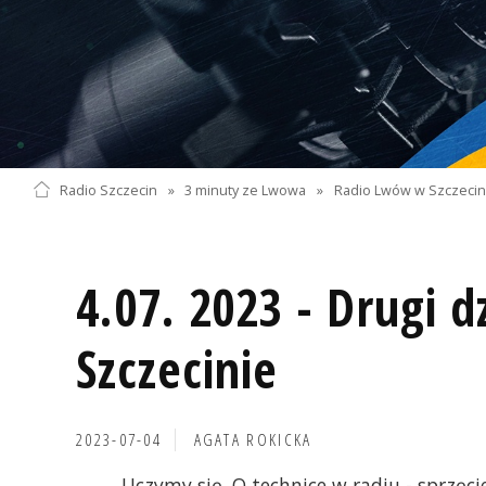
Radio Szczecin
»
3 minuty ze Lwowa
»
Radio Lwów w Szczecini
4.07. 2023 - Drugi 
Szczecinie
2023-07-04
AGATA ROKICKA
Uczymy się. O technice w radiu - sprzę