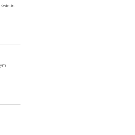
 świecie.
wym