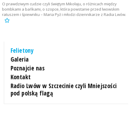
O prawdziwym cudzie czyli świętym Mikołaju, o różnicach między
bombkami a bańkami, o szopce, która powstanie przed lwowskim
ratuszem i śpiewniku – Maria Pyż i młodzi dziennikarze z Radia Lwów.
Felietony
Galeria
Poznajcie nas
Kontakt
Radio Lwów w Szczecinie czyli Mniejszości
pod polską flagą