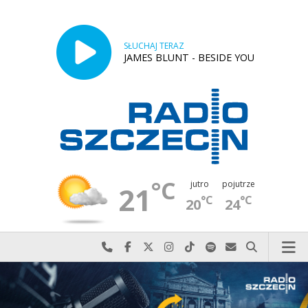
SŁUCHAJ TERAZ
JAMES BLUNT - BESIDE YOU
°C
jutro
pojutrze
21
°C
°C
20
24
Najlepiej po prostu do nas zadzwoń
Odwiedź nas na Facebook-u
Odwiedź nas na X
Odwiedź nas na Instagram-ie
Odwiedź nas na TikTok-u
Szukaj nas na Spotify
Wyślij do nas w
Szukaj