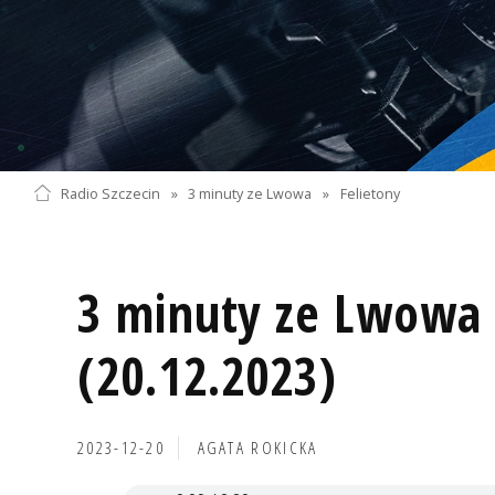
Radio Szczecin
»
3 minuty ze Lwowa
»
Felietony
3 minuty ze Lwowa 
(20.12.2023)
2023-12-20
AGATA ROKICKA