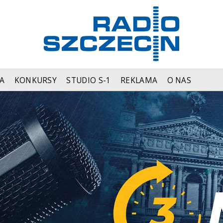
A
KONKURSY
STUDIO S-1
REKLAMA
O NAS