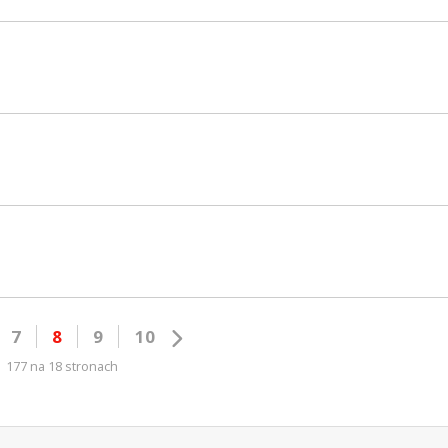
7
8
9
10
177 na 18 stronach