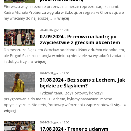
Pierwsza w tym sezonie przerwa na mecze reprezentacji za nami.
Kadra Michała Probierza wygrała w Szkocji, przegrała w Chorwacji, ale
my wracamy do najlepszej…
» więcej
2024-09-07, godz. 12:00
07.09.2024 - Przerwa na kadrę po
zwycięstwie z greckim akcentem
Do meczu ze Śląskiem Wrocław podchodziliśmy z dużym niepokojem,
ale Pogoń Szczecin stanęła w minioną niedzielę na wysokości zadania
i zdobyła trzy…
» więcej
2024-08-31, godz. 12:00
31.08.2024 - Bez szans z Lechem, jak
będzie ze Śląskiem?
Tydzień temu, gdy Portowcy kończyli
przygotowania do meczu z Lechem, byliśmy nastawieni mocno
optymistycznie. Niestety, Portowcy w Poznaniu zaprezentowali się…
»
więcej
2024-08-24, godz. 12:00
17.08.2024 - Trener z udanym