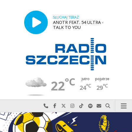
SŁUCHAJ TERAZ
ANOTR FEAT. 54 ULTRA -
TALK TO YOU
°C
jutro
pojutrze
22
°C
°C
24
29
Najlepiej po prostu do nas zadzwoń
Odwiedź nas na Facebook-u
Odwiedź nas na X
Odwiedź nas na Instagram-ie
Odwiedź nas na TikTok-u
Szukaj nas na Spotify
Wyślij do nas w
Szukaj