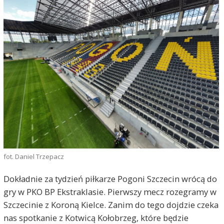
fot. Daniel Trzepacz
Dokładnie za tydzień piłkarze Pogoni Szczecin wrócą do
gry w PKO BP Ekstraklasie. Pierwszy mecz rozegramy w
Szczecinie z Koroną Kielce. Zanim do tego dojdzie czeka
nas spotkanie z Kotwicą Kołobrzeg, które będzie