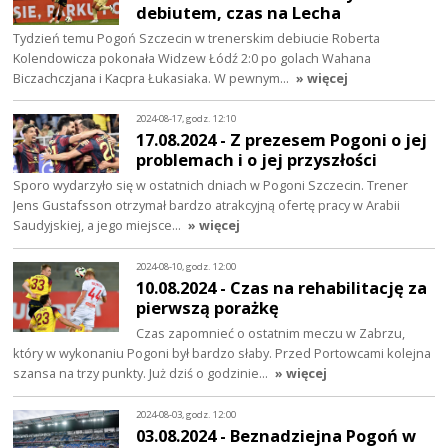
debiutem, czas na Lecha
Tydzień temu Pogoń Szczecin w trenerskim debiucie Roberta
Kolendowicza pokonała Widzew Łódź 2:0 po golach Wahana
Biczachczjana i Kacpra Łukasiaka. W pewnym…
» więcej
2024-08-17, godz. 12:10
17.08.2024 - Z prezesem Pogoni o jej
problemach i o jej przyszłości
Sporo wydarzyło się w ostatnich dniach w Pogoni Szczecin. Trener
Jens Gustafsson otrzymał bardzo atrakcyjną ofertę pracy w Arabii
Saudyjskiej, a jego miejsce…
» więcej
2024-08-10, godz. 12:00
10.08.2024 - Czas na rehabilitację za
pierwszą porażkę
Czas zapomnieć o ostatnim meczu w Zabrzu,
który w wykonaniu Pogoni był bardzo słaby. Przed Portowcami kolejna
szansa na trzy punkty. Już dziś o godzinie…
» więcej
2024-08-03, godz. 12:00
03.08.2024 - Beznadziejna Pogoń w