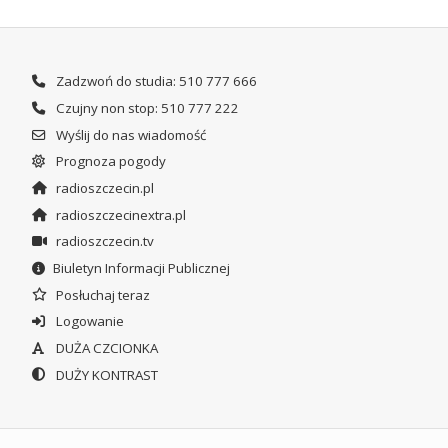
Zadzwoń do studia: 510 777 666
Czujny non stop: 510 777 222
Wyślij do nas wiadomość
Prognoza pogody
radioszczecin.pl
radioszczecinextra.pl
radioszczecin.tv
Biuletyn Informacji Publicznej
Posłuchaj teraz
Logowanie
DUŻA CZCIONKA
DUŻY KONTRAST