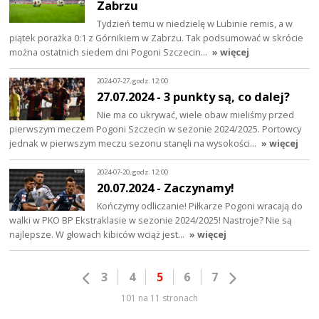
Zabrzu
Tydzień temu w niedzielę w Lubinie remis, a w
piątek porażka 0:1 z Górnikiem w Zabrzu. Tak podsumować w skrócie
można ostatnich siedem dni Pogoni Szczecin…
» więcej
2024-07-27, godz. 12:00
27.07.2024 - 3 punkty są, co dalej?
Nie ma co ukrywać, wiele obaw mieliśmy przed
pierwszym meczem Pogoni Szczecin w sezonie 2024/2025. Portowcy
jednak w pierwszym meczu sezonu stanęli na wysokości…
» więcej
2024-07-20, godz. 12:00
20.07.2024 - Zaczynamy!
Kończymy odliczanie! Piłkarze Pogoni wracają do
walki w PKO BP Ekstraklasie w sezonie 2024/2025! Nastroje? Nie są
najlepsze. W głowach kibiców wciąż jest…
» więcej
3
4
5
6
7
101 na 11 stronach