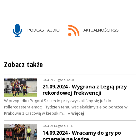
PODCAST AUDIO
AKTUALNOŚCI RSS
Zobacz także
2024-09-21, godz. 12:00
21.09.2024 - Wygrana z Legią przy
rekordowej frekwencji
W przypadku Pogoni Szczecin przyzwyczailiśmy się już do
rollercoastera emocji. Tydzień temu wściekaliśmy się po porażce w
Krakowie z Cracovią w kiepskim…
» więcej
2024-09-14, godz. 11:41
14.09.2024 - Wracamy do gry po
przerwie na kadrę