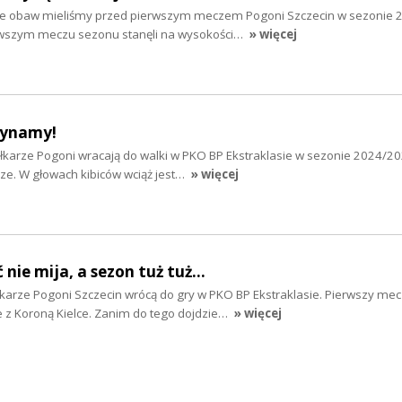
ele obaw mieliśmy przed pierwszym meczem Pogoni Szczecin w sezonie 
rwszym meczu sezonu stanęli na wysokości…
» więcej
zynamy!
iłkarze Pogoni wracają do walki w PKO BP Ekstraklasie w sezonie 2024/20
sze. W głowach kibiców wciąż jest…
» więcej
 nie mija, a sezon tuż tuż...
łkarze Pogoni Szczecin wrócą do gry w PKO BP Ekstraklasie. Pierwszy mec
 z Koroną Kielce. Zanim do tego dojdzie…
» więcej