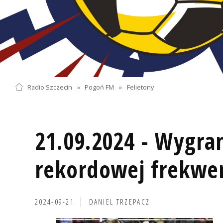
Radio Szczecin
»
Pogoń FM
»
Felietony
21.09.2024 - Wygran
rekordowej frekwen
2024-09-21
DANIEL TRZEPACZ