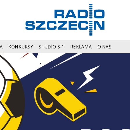
A
KONKURSY
STUDIO S-1
REKLAMA
O NAS