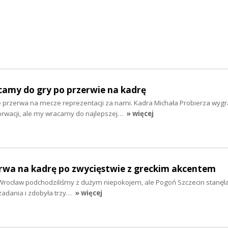
camy do gry po przerwie na kadrę
 przerwa na mecze reprezentacji za nami. Kadra Michała Probierza wygr
horwacji, ale my wracamy do najlepszej…
» więcej
erwa na kadrę po zwycięstwie z greckim akcentem
rocław podchodziliśmy z dużym niepokojem, ale Pogoń Szczecin stanęł
zadania i zdobyła trzy…
» więcej