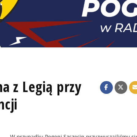
a z Legią przy
cji
W przypadku Pogoni Szczecin przyzwyczailiśmy si