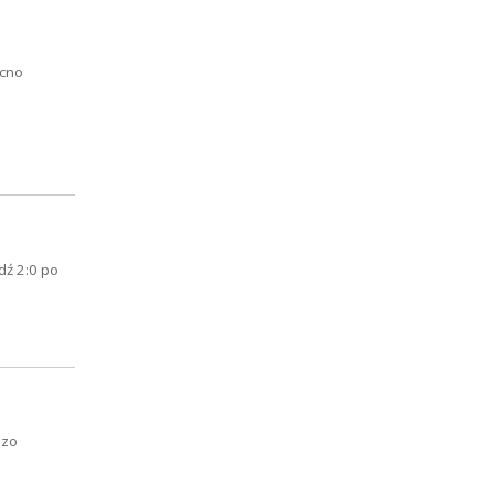
ocno
ź 2:0 po
dzo