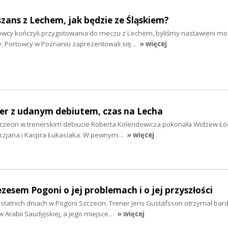
szans z Lechem, jak będzie ze Śląskiem?
owcy kończyli przygotowania do meczu z Lechem, byliśmy nastawieni m
ty, Portowcy w Poznaniu zaprezentowali się…
» więcej
ner z udanym debiutem, czas na Lecha
zecin w trenerskim debiucie Roberta Kolendowicza pokonała Widzew Łód
czjana i Kacpra Łukasiaka. W pewnym…
» więcej
ezesem Pogoni o jej problemach i o jej przyszłości
statnich dniach w Pogoni Szczecin. Trener Jens Gustafsson otrzymał bar
 w Arabii Saudyjskiej, a jego miejsce…
» więcej