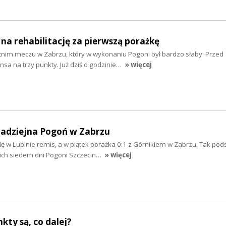
 na rehabilitację za pierwszą porażkę
nim meczu w Zabrzu, który w wykonaniu Pogoni był bardzo słaby. Przed
sa na trzy punkty. Już dziś o godzinie…
» więcej
nadziejna Pogoń w Zabrzu
lę w Lubinie remis, a w piątek porażka 0:1 z Górnikiem w Zabrzu. Tak p
ich siedem dni Pogoni Szczecin…
» więcej
nkty są, co dalej?