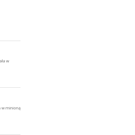
ała w
a w minioną