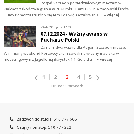
Pogoń Szczecin poniedziałkowym meczem w
Kielcach zakończyła granie w 2024 roku. Remis 0:0 nie zadowolił fanów
Dumy Pomorza i trudno się temu dziwić. Oczekiwania…
» więcej
2024-12-07, godz. 12:00
07.12.2024 - Ważny awans w
Pucharze Polski
Za nami dwa ważne dla Pogoni Szczecin mecze.
W miniony weekend Portowcy zremisowali na własnym boisku w
meczu ligowym z Jagiellonią Białystok 1:1. Gola dla…
» więcej
1
2
3
4
5
101 na 11 stronach
Zadzwoń do studia: 510 777 666
Czujny non stop: 510 777 222