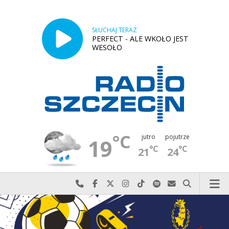
SŁUCHAJ TERAZ
PERFECT - ALE WKOŁO JEST
WESOŁO
°C
jutro
pojutrze
19
°C
°C
21
24
Najlepiej po prostu do nas zadzwoń
Odwiedź nas na Facebook-u
Odwiedź nas na X
Odwiedź nas na Instagram-ie
Odwiedź nas na TikTok-u
Szukaj nas na Spotify
Wyślij do nas w
Szukaj