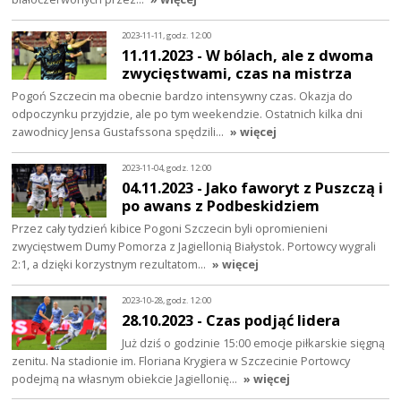
2023-11-11, godz. 12:00
11.11.2023 - W bólach, ale z dwoma
zwycięstwami, czas na mistrza
Pogoń Szczecin ma obecnie bardzo intensywny czas. Okazja do
odpoczynku przyjdzie, ale po tym weekendzie. Ostatnich kilka dni
zawodnicy Jensa Gustafssona spędzili…
» więcej
2023-11-04, godz. 12:00
04.11.2023 - Jako faworyt z Puszczą i
po awans z Podbeskidziem
Przez cały tydzień kibice Pogoni Szczecin byli opromienieni
zwycięstwem Dumy Pomorza z Jagiellonią Białystok. Portowcy wygrali
2:1, a dzięki korzystnym rezultatom…
» więcej
2023-10-28, godz. 12:00
28.10.2023 - Czas podjąć lidera
Już dziś o godzinie 15:00 emocje piłkarskie sięgną
zenitu. Na stadionie im. Floriana Krygiera w Szczecinie Portowcy
podejmą na własnym obiekcie Jagiellonię…
» więcej