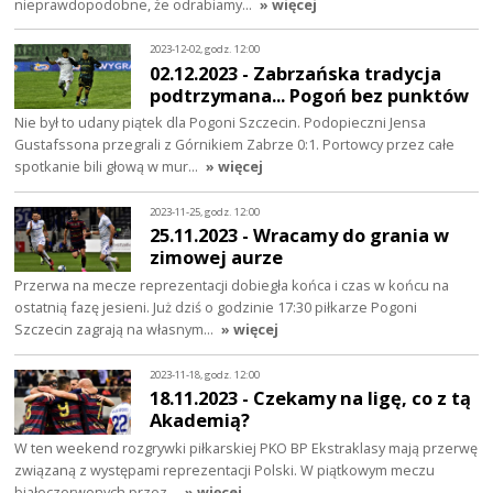
nieprawdopodobne, że odrabiamy…
» więcej
2023-12-02, godz. 12:00
02.12.2023 - Zabrzańska tradycja
podtrzymana... Pogoń bez punktów
Nie był to udany piątek dla Pogoni Szczecin. Podopieczni Jensa
Gustafssona przegrali z Górnikiem Zabrze 0:1. Portowcy przez całe
spotkanie bili głową w mur…
» więcej
2023-11-25, godz. 12:00
25.11.2023 - Wracamy do grania w
zimowej aurze
Przerwa na mecze reprezentacji dobiegła końca i czas w końcu na
ostatnią fazę jesieni. Już dziś o godzinie 17:30 piłkarze Pogoni
Szczecin zagrają na własnym…
» więcej
2023-11-18, godz. 12:00
18.11.2023 - Czekamy na ligę, co z tą
Akademią?
W ten weekend rozgrywki piłkarskiej PKO BP Ekstraklasy mają przerwę
związaną z występami reprezentacji Polski. W piątkowym meczu
białoczerwonych przez…
» więcej