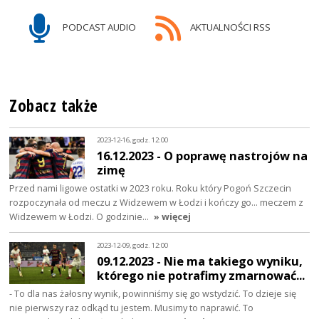
PODCAST AUDIO
AKTUALNOŚCI RSS
Zobacz także
2023-12-16, godz. 12:00
16.12.2023 - O poprawę nastrojów na
zimę
Przed nami ligowe ostatki w 2023 roku. Roku który Pogoń Szczecin
rozpoczynała od meczu z Widzewem w Łodzi i kończy go... meczem z
Widzewem w Łodzi. O godzinie…
» więcej
2023-12-09, godz. 12:00
09.12.2023 - Nie ma takiego wyniku,
którego nie potrafimy zmarnować...
- To dla nas żałosny wynik, powinniśmy się go wstydzić. To dzieje się
nie pierwszy raz odkąd tu jestem. Musimy to naprawić. To