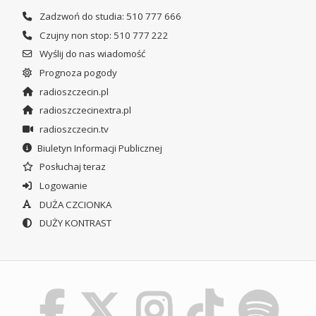
Zadzwoń do studia: 510 777 666
Czujny non stop: 510 777 222
Wyślij do nas wiadomość
Prognoza pogody
radioszczecin.pl
radioszczecinextra.pl
radioszczecin.tv
Biuletyn Informacji Publicznej
Posłuchaj teraz
Logowanie
DUŻA CZCIONKA
DUŻY KONTRAST