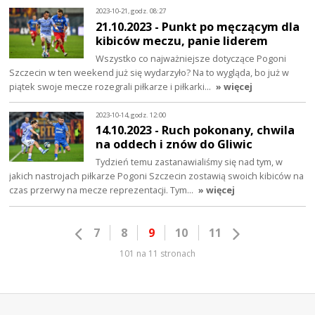
2023-10-21, godz. 08:27
21.10.2023 - Punkt po męczącym dla
kibiców meczu, panie liderem
Wszystko co najważniejsze dotyczące Pogoni
Szczecin w ten weekend już się wydarzyło? Na to wygląda, bo już w
piątek swoje mecze rozegrali piłkarze i piłkarki…
» więcej
2023-10-14, godz. 12:00
14.10.2023 - Ruch pokonany, chwila
na oddech i znów do Gliwic
Tydzień temu zastanawialiśmy się nad tym, w
jakich nastrojach piłkarze Pogoni Szczecin zostawią swoich kibiców na
czas przerwy na mecze reprezentacji. Tym…
» więcej
7
8
9
10
11
101 na 11 stronach