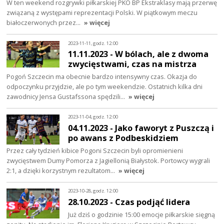
W ten weekend rozgrywki piłkarskiej PKO BP Ekstraklasy mają przerwę
związaną z występami reprezentacji Polski. W piątkowym meczu
białoczerwonych przez…
» więcej
2023-11-11, godz. 12:00
11.11.2023 - W bólach, ale z dwoma
zwycięstwami, czas na mistrza
Pogoń Szczecin ma obecnie bardzo intensywny czas. Okazja do
odpoczynku przyjdzie, ale po tym weekendzie. Ostatnich kilka dni
zawodnicy Jensa Gustafssona spędzili…
» więcej
2023-11-04, godz. 12:00
04.11.2023 - Jako faworyt z Puszczą i
po awans z Podbeskidziem
Przez cały tydzień kibice Pogoni Szczecin byli opromienieni
zwycięstwem Dumy Pomorza z Jagiellonią Białystok. Portowcy wygrali
2:1, a dzięki korzystnym rezultatom…
» więcej
2023-10-28, godz. 12:00
28.10.2023 - Czas podjąć lidera
Już dziś o godzinie 15:00 emocje piłkarskie sięgną