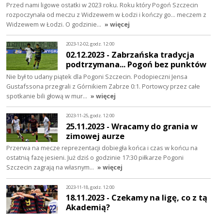
Przed nami ligowe ostatki w 2023 roku. Roku który Pogoń Szczecin
rozpoczynała od meczu z Widzewem w Łodzi i kończy go... meczem z
Widzewem w Łodzi. O godzinie…
» więcej
2023-12-02, godz. 12:00
02.12.2023 - Zabrzańska tradycja
podtrzymana... Pogoń bez punktów
Nie był to udany piątek dla Pogoni Szczecin. Podopieczni Jensa
Gustafssona przegrali z Górnikiem Zabrze 0:1. Portowcy przez całe
spotkanie bili głową w mur…
» więcej
2023-11-25, godz. 12:00
25.11.2023 - Wracamy do grania w
zimowej aurze
Przerwa na mecze reprezentacji dobiegła końca i czas w końcu na
ostatnią fazę jesieni. Już dziś o godzinie 17:30 piłkarze Pogoni
Szczecin zagrają na własnym…
» więcej
2023-11-18, godz. 12:00
18.11.2023 - Czekamy na ligę, co z tą
Akademią?