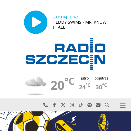
SŁUCHAJ TERAZ
TEDDY SWIMS - MR. KNOW
IT ALL
°C
jutro
pojutrze
20
°C
°C
24
30
Najlepiej po prostu do nas zadzwoń
Odwiedź nas na Facebook-u
Odwiedź nas na X
Odwiedź nas na Instagram-ie
Odwiedź nas na TikTok-u
Szukaj nas na Spotify
Wyślij do nas w
Szukaj