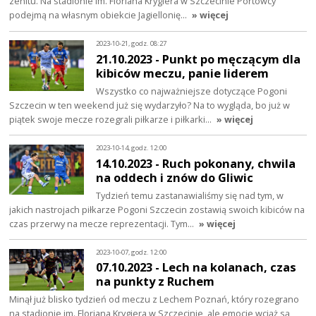
zenitu. Na stadionie im. Floriana Krygiera w Szczecinie Portowcy
podejmą na własnym obiekcie Jagiellonię…
» więcej
2023-10-21, godz. 08:27
21.10.2023 - Punkt po męczącym dla
kibiców meczu, panie liderem
Wszystko co najważniejsze dotyczące Pogoni
Szczecin w ten weekend już się wydarzyło? Na to wygląda, bo już w
piątek swoje mecze rozegrali piłkarze i piłkarki…
» więcej
2023-10-14, godz. 12:00
14.10.2023 - Ruch pokonany, chwila
na oddech i znów do Gliwic
Tydzień temu zastanawialiśmy się nad tym, w
jakich nastrojach piłkarze Pogoni Szczecin zostawią swoich kibiców na
czas przerwy na mecze reprezentacji. Tym…
» więcej
2023-10-07, godz. 12:00
07.10.2023 - Lech na kolanach, czas
na punkty z Ruchem
Minął już blisko tydzień od meczu z Lechem Poznań, który rozegrano
na stadionie im. Floriana Krygiera w Szczecinie, ale emocje wciąż są