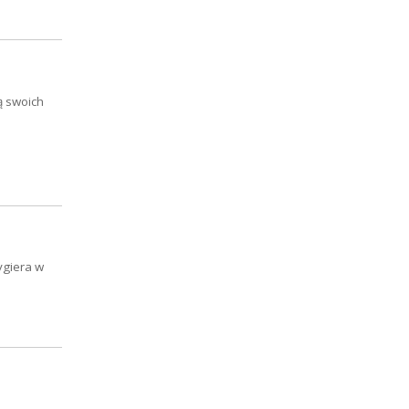
ą swoich
ygiera w