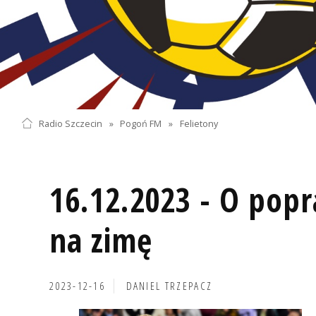
Radio Szczecin
»
Pogoń FM
»
Felietony
16.12.2023 - O pop
na zimę
2023-12-16
DANIEL TRZEPACZ