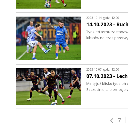
2023-10-14, godz. 12:00
14.10.2023 - Ruc
Tydzień temu zastanawia
kibiców na czas przerw
2023-10-07, godz. 12:00
07.10.2023 - Lec
Minął już blisko tydzie
Szczecinie, ale emocje
7