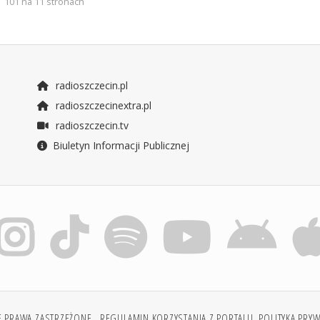
101 na 11 stronach
radioszczecin.pl
radioszczecinextra.pl
radioszczecin.tv
Biuletyn Informacji Publicznej
E PRAWA ZASTRZEŻONE.
REGULAMIN KORZYSTANIA Z PORTALU
POLITYKA PRY