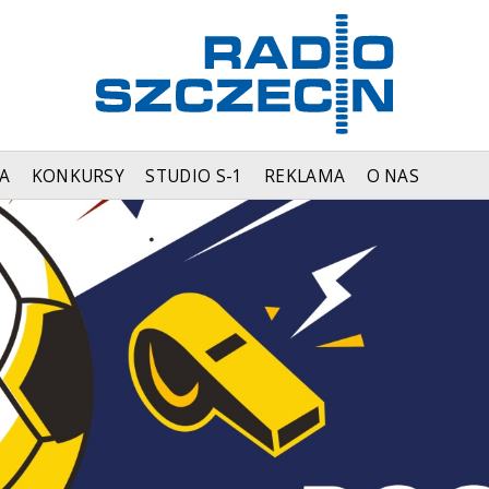
A
KONKURSY
STUDIO S-1
REKLAMA
O NAS