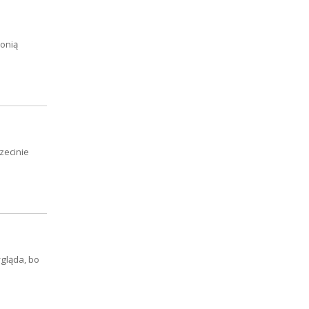
lonią
zecinie
gląda, bo