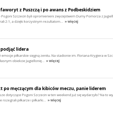
o faworyt z Puszczą i po awans z Podbeskidziem
ce Pogoni Szczecin byli opromienieni zwycięstwem Dumy Pomorza z Jagiel
rali 2:1, a dzięki korzystnym rezultatom…
» więcej
 podjąć lidera
0 emocje piłkarskie sięgną zenitu. Na stadionie im. Floriana Krygiera w Szc
asnym obiekcie Jagiellonię…
» więcej
kt po męczącym dla kibiców meczu, panie liderem
sze dotyczące Pogoni Szczecin w ten weekend już się wydarzyło? Na to wy
 rozegrali piłkarze i piłkarki…
» więcej