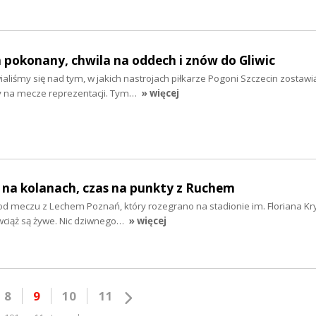
h pokonany, chwila na oddech i znów do Gliwic
liśmy się nad tym, w jakich nastrojach piłkarze Pogoni Szczecin zostawi
y na mecze reprezentacji. Tym…
» więcej
h na kolanach, czas na punkty z Ruchem
ń od meczu z Lechem Poznań, który rozegrano na stadionie im. Floriana Kr
 wciąż są żywe. Nic dziwnego…
» więcej
8
9
10
11