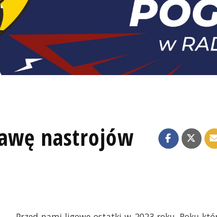
rawę nastrojów
Przed nami ligowe ostatki w 2023 roku. Roku któ