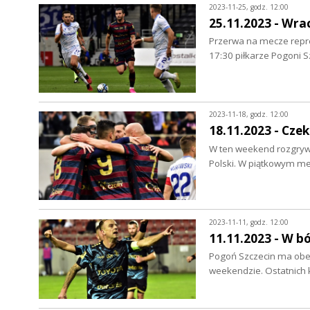
2023-11-25, godz. 12:00
25.11.2023 - Wr
Przerwa na mecze reprez
17:30 piłkarze Pogoni 
2023-11-18, godz. 12:00
18.11.2023 - Cze
W ten weekend rozgrywk
Polski. W piątkowym m
2023-11-11, godz. 12:00
11.11.2023 - W b
Pogoń Szczecin ma obec
weekendzie. Ostatnich 