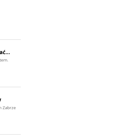
ć...
stem.
w
em Zabrze