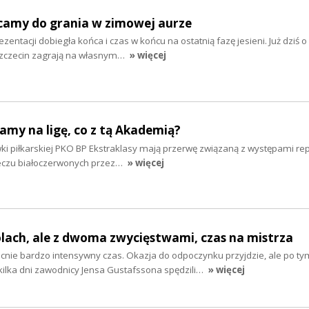
acamy do grania w zimowej aurze
entacji dobiegła końca i czas w końcu na ostatnią fazę jesieni. Już dziś o
Szczecin zagrają na własnym…
» więcej
kamy na ligę, co z tą Akademią?
i piłkarskiej PKO BP Ekstraklasy mają przerwę związaną z występami rep
eczu białoczerwonych przez…
» więcej
ólach, ale z dwoma zwycięstwami, czas na mistrza
nie bardzo intensywny czas. Okazja do odpoczynku przyjdzie, ale po ty
kilka dni zawodnicy Jensa Gustafssona spędzili…
» więcej