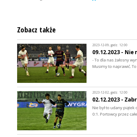
Zobacz także
2023-12-09, godz. 12:00
09.12.2023 - Nie
- To dla nas żałosny wyn
Musimy to naprawić. T
2023-12-02, godz. 12:00
02.12.2023 - Za
Nie był to udany piątek
0:1. Portowcy przez cał