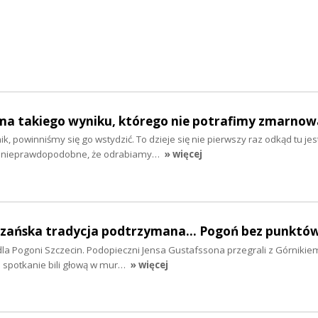
 ma takiego wyniku, którego nie potrafimy zmarnowa
ik, powinniśmy się go wstydzić. To dzieje się nie pierwszy raz odkąd tu je
o nieprawdopodobne, że odrabiamy…
» więcej
brzańska tradycja podtrzymana... Pogoń bez punktó
 dla Pogoni Szczecin. Podopieczni Jensa Gustafssona przegrali z Górniki
e spotkanie bili głową w mur…
» więcej