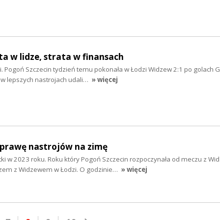
ta w lidze, strata w finansach
i. Pogoń Szczecin tydzień temu pokonała w Łodzi Widzew 2:1 po golach G
 w lepszych nastrojach udali…
» więcej
oprawę nastrojów na zimę
tki w 2023 roku. Roku który Pogoń Szczecin rozpoczynała od meczu z W
eczem z Widzewem w Łodzi. O godzinie…
» więcej