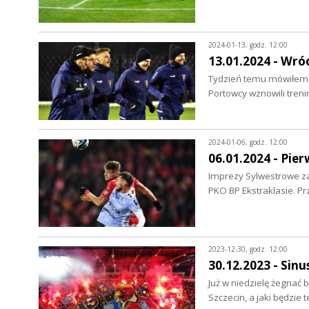
2024-01-13, godz. 12:00
13.01.2024 - Wróc
Tydzień temu mówiłem o
Portowcy wznowili treni
2024-01-06, godz. 12:00
06.01.2024 - Pi
Imprezy Sylwestrowe za
PKO BP Ekstraklasie. Pr
2023-12-30, godz. 12:00
30.12.2023 - Sinu
Już w niedzielę żegnać b
Szczecin, a jaki będzi