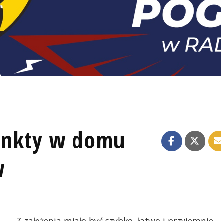
punkty w domu
w
Z założenia miało być szybko, łatwo i przyjemnie.