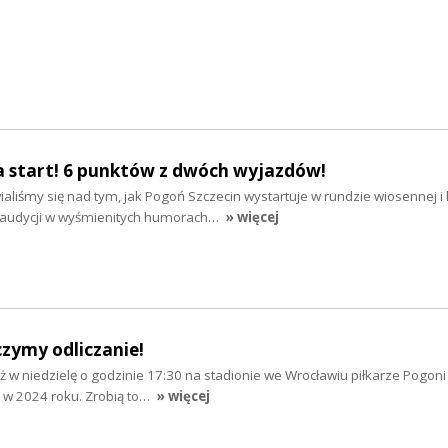
za start! 6 punktów z dwóch wyjazdów!
liśmy się nad tym, jak Pogoń Szczecin wystartuje w rundzie wiosennej i l
j audycji w wyśmienitych humorach…
» więcej
czymy odliczanie!
ż w niedzielę o godzinie 17:30 na stadionie we Wrocławiu piłkarze Pogoni
 w 2024 roku. Zrobią to…
» więcej