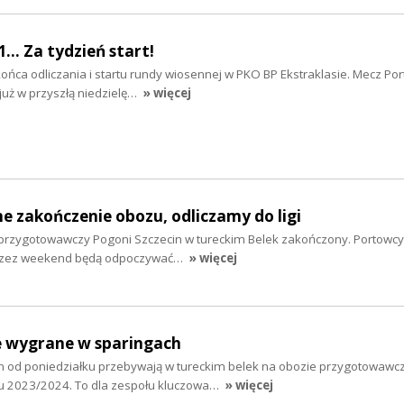
 1... Za tydzień start!
końca odliczania i startu rundy wiosennej w PKO BP Ekstraklasie. Mecz P
już w przyszłą niedzielę…
» więcej
ne zakończenie obozu, odliczamy do ligi
rzygotowawczy Pogoni Szczecin w tureckim Belek zakończony. Portowcy 
 przez weekend będą odpoczywać…
» więcej
e wygrane w sparingach
in od poniedziałku przebywają w tureckim belek na obozie przygotowaw
u 2023/2024. To dla zespołu kluczowa…
» więcej