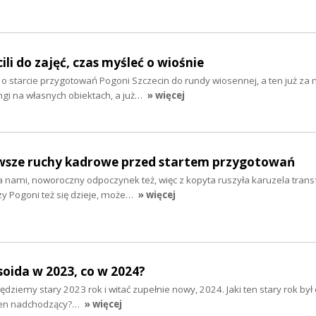
ili do zajęć, czas myśleć o wiośnie
 starcie przygotowań Pogoni Szczecin do rundy wiosennej, a ten już za 
ngi na własnych obiektach, a już…
» więcej
erwsze ruchy kadrowe przed startem przygotowań
 nami, noworoczny odpoczynek też, więc z kopyta ruszyła karuzela tran
zy Pogoni też się dzieje, może…
» więcej
soida w 2023, co w 2024?
ędziemy stary 2023 rok i witać zupełnie nowy, 2024. Jaki ten stary rok był
e ten nadchodzący?…
» więcej