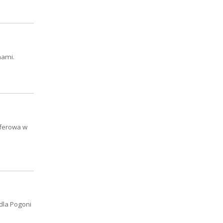
nami.
sferowa w
 dla Pogoni