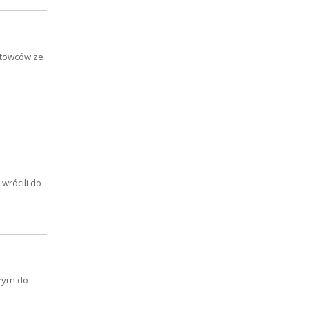
ortowców ze
wrócili do
czym do