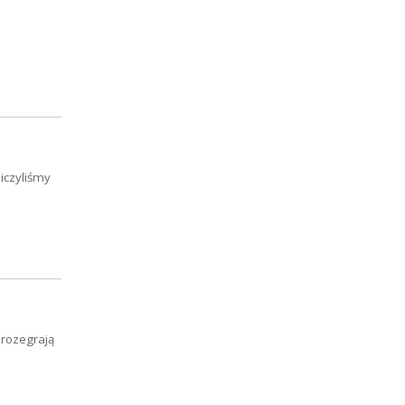
iczyliśmy
 rozegrają