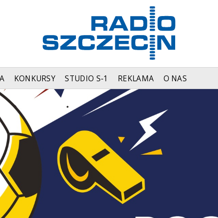
A
KONKURSY
STUDIO S-1
REKLAMA
O NAS