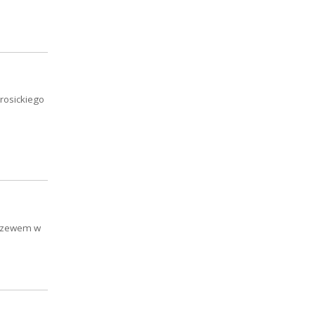
rosickiego
idzewem w