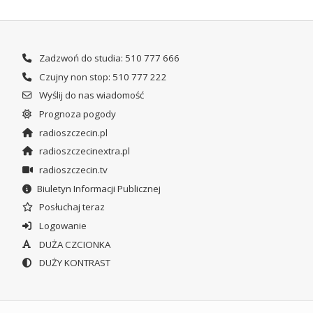
Zadzwoń do studia: 510 777 666
Czujny non stop: 510 777 222
Wyślij do nas wiadomość
Prognoza pogody
radioszczecin.pl
radioszczecinextra.pl
radioszczecin.tv
Biuletyn Informacji Publicznej
Posłuchaj teraz
Logowanie
DUŻA CZCIONKA
DUŻY KONTRAST