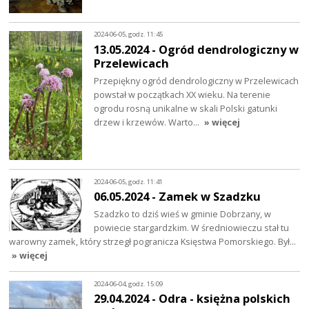
2024-06-05, godz. 11:45
13.05.2024 - Ogród dendrologiczny w
Przelewicach
Przepiękny ogród dendrologiczny w Przelewicach
powstał w początkach XX wieku. Na terenie
ogrodu rosną unikalne w skali Polski gatunki
drzew i krzewów. Warto…
» więcej
2024-06-05, godz. 11:41
06.05.2024 - Zamek w Szadzku
Szadzko to dziś wieś w gminie Dobrzany, w
powiecie stargardzkim. W średniowieczu stał tu
warowny zamek, który strzegł pogranicza Księstwa Pomorskiego. Był…
» więcej
2024-06-04, godz. 15:09
29.04.2024 - Odra - księżna polskich