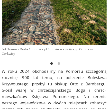
Fot. Tomasz Duda / dudowie.pl Studzienka świętego Ottona w
Cerkwicy
W roku 2024 obchodzimy na Pomorzu szczególną
rocznicę. 900 lat temu, na polecenie Bolesława
Krzywoustego, przybył tu biskup Otto z Bambergu.
Głosił wiarę w chrześcijańskiego Boga i chrzcił
mieszkańców Księstwa Pomorskiego. Na terenie
naszego województwa w dwóch miejscach zobaczyć