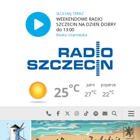
SŁUCHAJ TERAZ
WEEKENDOWE RADIO
SZCZECIN NA DZIEŃ DOBRY
do 13:00
Beata Użarowska
°C
jutro
pojutrze
25
°C
°C
27
22
Najlepiej po prostu do nas zadzwoń
Odwiedź nas na Facebook-u
Odwiedź nas na X
Odwiedź nas na Instagram-ie
Odwiedź nas na TikTok-u
Szukaj nas na Spotify
Wyślij do nas w
Szukaj