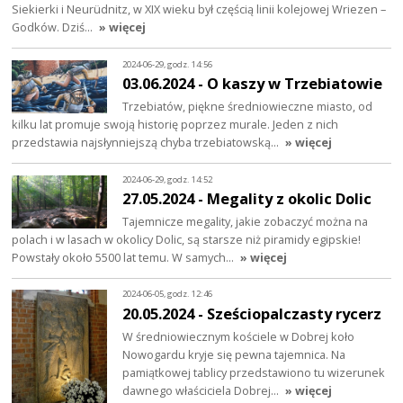
Siekierki i Neurüdnitz, w XIX wieku był częścią linii kolejowej Wriezen –
Godków. Dziś…
» więcej
2024-06-29, godz. 14:56
03.06.2024 - O kaszy w Trzebiatowie
Trzebiatów, piękne średniowieczne miasto, od
kilku lat promuje swoją historię poprzez murale. Jeden z nich
przedstawia najsłynniejszą chyba trzebiatowską…
» więcej
2024-06-29, godz. 14:52
27.05.2024 - Megality z okolic Dolic
Tajemnicze megality, jakie zobaczyć można na
polach i w lasach w okolicy Dolic, są starsze niż piramidy egipskie!
Powstały około 5500 lat temu. W samych…
» więcej
2024-06-05, godz. 12:46
20.05.2024 - Sześciopalczasty rycerz
W średniowiecznym kościele w Dobrej koło
Nowogardu kryje się pewna tajemnica. Na
pamiątkowej tablicy przedstawiono tu wizerunek
dawnego właściciela Dobrej…
» więcej