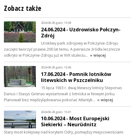
Zobacz także
2024-06-29, godz. 15:09
24.06.2024 - Uzdrowisko Połczyn-
Zdrój
Urokliwy park zdrojowy w Połczynie-Zdroju
zaczęto tworzyć prawie 200 lat temu. A pierwsze źródła lecznicze
odkryto w Połczynie-Zdroju już w XVII stuleciu…
» więcej
2024-06-29, godz. 15:06
17.06.2024 - Pomnik lotników
litewskich w Pszczelniku
15 lipca 1933 r. dwaj litewscy lotnicy Steponas
Darius i Stasys Girėnas wystartowali z lotniska w Nowym Jorku.
Planowali bez międzylądowania pokonać Atlantyk…
» więcej
2024-06-29, godz. 15:01
10.06.2024 - Most Europejski
Siekierki – Neurüdnitz
Stary most kolejowy nad korytem Odry, pomiędzy miejscowościami