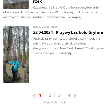
rzek
Czy wiesz, że kiedyś Odra była zdecydowanie
dłuższa niż dziś? I że rozdzielona w Widuchowej, do końca płynie
dwoma oddzielnymi nurtami. I że wcale nie…
» więcej
2024-06-04, godz. 15:05
22.04.2024 - Krzywy Las koło Gryfina
Atrakcja przyrodnicza, o której pisały media na
całym świecie, m.in. brytyjski „National
Geographic” oraz „New York Times”. Co skrzywiło
sosny rosnące…
» więcej
1
2
3
4
32 na 4 stronach