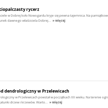
ciopalczasty rycerz
iele w Dobrej koło Nowogardu kryje się pewna tajemnica. Na pamiątkowej
runek dawnego właściciela Dobrej…
» więcej
ód dendrologiczny w Przelewicach
ologiczny w Przelewicach powstał w początkach XX wieku. Na terenie ogr
 gatunki drzew i krzewów. Warto…
» więcej