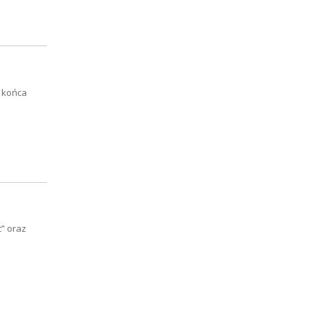
o końca
c” oraz