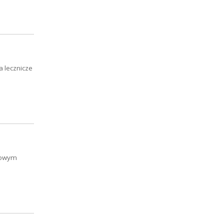
a lecznicze
 Nowym