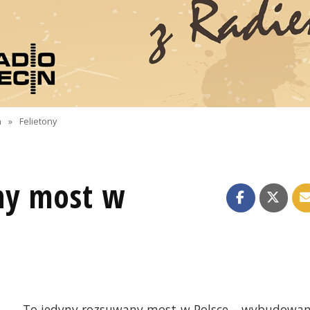
n
»
Felietony
ny most w
To jedyny rozsuwany most w Polsce – wybudowa