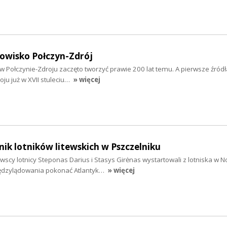
rowisko Połczyn-Zdrój
w Połczynie-Zdroju zaczęto tworzyć prawie 200 lat temu. A pierwsze źródł
oju już w XVII stuleciu…
» więcej
nik lotników litewskich w Pszczelniku
itewscy lotnicy Steponas Darius i Stasys Girėnas wystartowali z lotniska w
iędzylądowania pokonać Atlantyk…
» więcej