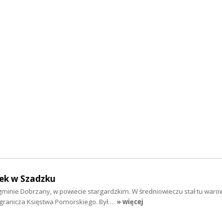
mek w Szadzku
 gminie Dobrzany, w powiecie stargardzkim. W średniowieczu stał tu war
ogranicza Księstwa Pomorskiego. Był…
» więcej