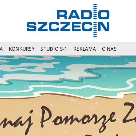
A
KONKURSY
STUDIO S-1
REKLAMA
O NAS