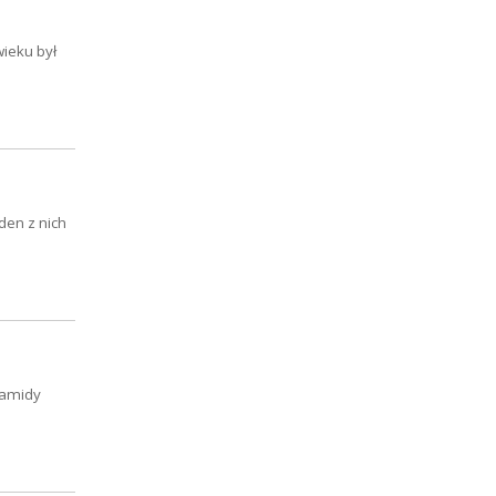
wieku był
den z nich
ramidy