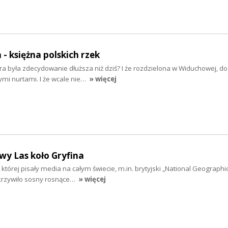
 - księżna polskich rzek
ra była zdecydowanie dłuższa niż dziś? I że rozdzielona w Widuchowej, d
mi nurtami. I że wcale nie…
» więcej
ywy Las koło Gryfina
 której pisały media na całym świecie, m.in. brytyjski „National Geographi
krzywiło sosny rosnące…
» więcej