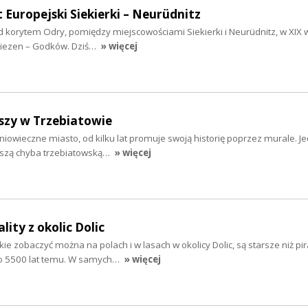
 Europejski Siekierki – Neurüdnitz
 korytem Odry, pomiędzy miejscowościami Siekierki i Neurüdnitz, w XIX 
 Wriezen – Godków. Dziś…
» więcej
aszy w Trzebiatowie
niowieczne miasto, od kilku lat promuje swoją historię poprzez murale. Je
jszą chyba trzebiatowską…
» więcej
lity z okolic Dolic
kie zobaczyć można na polach i w lasach w okolicy Dolic, są starsze niż pi
ło 5500 lat temu. W samych…
» więcej