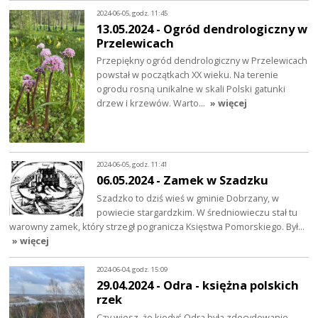
2024-06-05, godz. 11:45
13.05.2024 - Ogród dendrologiczny w
Przelewicach
Przepiękny ogród dendrologiczny w Przelewicach
powstał w początkach XX wieku. Na terenie
ogrodu rosną unikalne w skali Polski gatunki
drzew i krzewów. Warto…
» więcej
2024-06-05, godz. 11:41
06.05.2024 - Zamek w Szadzku
Szadzko to dziś wieś w gminie Dobrzany, w
powiecie stargardzkim. W średniowieczu stał tu
warowny zamek, który strzegł pogranicza Księstwa Pomorskiego. Był…
» więcej
2024-06-04, godz. 15:09
29.04.2024 - Odra - księżna polskich
rzek
Czy wiesz, że kiedyś Odra była zdecydowanie