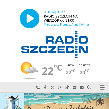
SŁUCHAJ TERAZ
RADIO SZCZECIN NA
WIECZÓR do 21:00
Małgorzata Frymus, Anna Kolmer
°C
jutro
pojutrze
22
°C
°C
22
24
Najlepiej po prostu do nas zadzwoń
Odwiedź nas na Facebook-u
Odwiedź nas na X
Odwiedź nas na Instagram-ie
Odwiedź nas na TikTok-u
Szukaj nas na Spotify
Wyślij do nas w
Szukaj