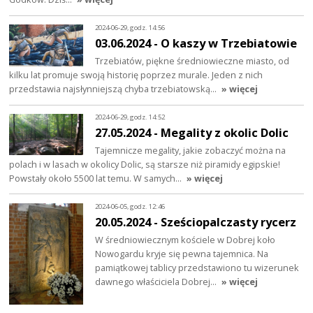
2024-06-29, godz. 14:56
03.06.2024 - O kaszy w Trzebiatowie
Trzebiatów, piękne średniowieczne miasto, od
kilku lat promuje swoją historię poprzez murale. Jeden z nich
przedstawia najsłynniejszą chyba trzebiatowską…
» więcej
2024-06-29, godz. 14:52
27.05.2024 - Megality z okolic Dolic
Tajemnicze megality, jakie zobaczyć można na
polach i w lasach w okolicy Dolic, są starsze niż piramidy egipskie!
Powstały około 5500 lat temu. W samych…
» więcej
2024-06-05, godz. 12:46
20.05.2024 - Sześciopalczasty rycerz
W średniowiecznym kościele w Dobrej koło
Nowogardu kryje się pewna tajemnica. Na
pamiątkowej tablicy przedstawiono tu wizerunek
dawnego właściciela Dobrej…
» więcej