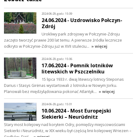
2024-06-29, godz. 15:09
24.06.2024 - Uzdrowisko Połczyn-
Zdrój
Urokliwy park zdrojowy w Połczynie-Zdroju
zaczęto tworzyć prawie 200 lat temu. A pierwsze źródła lecznicze
odkryto w Połczynie-Zdroju już w XVII stuleciu…
» więcej
2024-06-29, godz. 15:06
17.06.2024 - Pomnik lotników
litewskich w Pszczelniku
15 lipca 1933 r. dwaj litewscy lotnicy Steponas
Darius i Stasys Girėnas wystartowali z lotniska w Nowym Jorku.
Planowali bez międzylądowania pokonać Atlantyk…
» więcej
2024-06-29, godz. 15:01
10.06.2024 - Most Europejski
Siekierki – Neurüdnitz
Stary most kolejowy nad korytem Odry, pomiędzy miejscowościami
Siekierki i Neurüdnitz, w XIX wieku był częścią linii kolejowej Wriezen –
Godków. Dziś…
» więcej