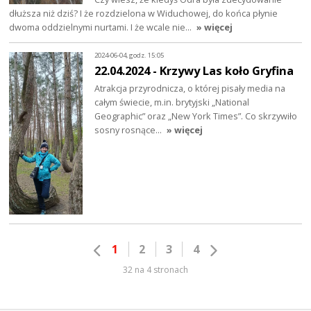
dłuższa niż dziś? I że rozdzielona w Widuchowej, do końca płynie
dwoma oddzielnymi nurtami. I że wcale nie…
» więcej
2024-06-04, godz. 15:05
22.04.2024 - Krzywy Las koło Gryfina
Atrakcja przyrodnicza, o której pisały media na
całym świecie, m.in. brytyjski „National
Geographic” oraz „New York Times”. Co skrzywiło
sosny rosnące…
» więcej
1
2
3
4
32 na 4 stronach