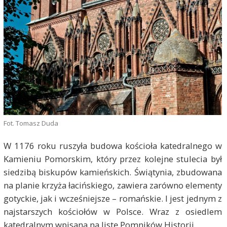
Fot. Tomasz Duda
W 1176 roku ruszyła budowa kościoła katedralnego w
Kamieniu Pomorskim, który przez kolejne stulecia był
siedzibą biskupów kamieńskich. Świątynia, zbudowana
na planie krzyża łacińskiego, zawiera zarówno elementy
gotyckie, jak i wcześniejsze – romańskie. I jest jednym z
najstarszych kościołów w Polsce. Wraz z osiedlem
katedralnym wpisana na listę Pomników Historii.