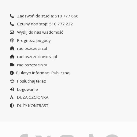
Zadzwoń do studia: 510 777 666
Czujny non stop: 510 777 222
Wyślij do nas wiadomość
Prognoza pogody
radioszczecin.pl
radioszczecinextra.pl
radioszczecin.tv
Biuletyn Informacji Publicznej
Posłuchaj teraz
Logowanie
DUŻA CZCIONKA
DUŻY KONTRAST