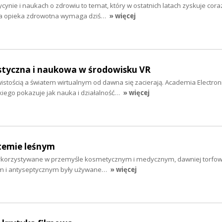
cynie i naukach o zdrowiu to temat, który w ostatnich latach zyskuje cora
na opieka zdrowotna wymaga dziś…
» więcej
ystyczna i naukowa w środowisku VR
stością a światem wirtualnym od dawna się zacierają. Academia Electron
kiego pokazuje jak nauka i działalność…
» więcej
temie leśnym
wykorzystywane w przemyśle kosmetycznym i medycznym, dawniej torfowc
m i antyseptycznym były używane…
» więcej