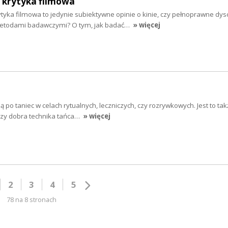
 krytyka filmowa
tyka filmowa to jedynie subiektywne opinie o kinie, czy pełnoprawne dys
etodami badawczymi? O tym, jak badać…
» więcej
ą po taniec w celach rytualnych, leczniczych, czy rozrywkowych. Jest to ta
Czy dobra technika tańca…
» więcej
2
3
4
5
78 na 8 stronach