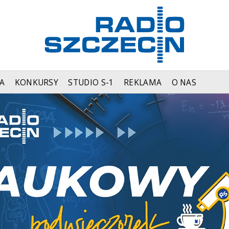
A
KONKURSY
STUDIO S-1
REKLAMA
O NAS