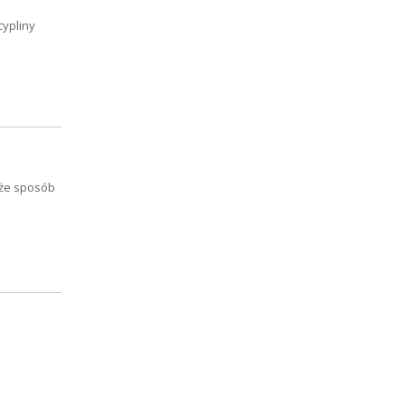
cypliny
kże sposób