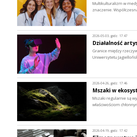
Multikulturalizm w medy
znaczenie. Współczes
2026-05-03, godz. 17:47
Działalność art
Granice między rzeczywi
Uniwersytetu Jagiellońs
2026-04-26, godz. 17:46
Mszaki w ekosys
Mszaki regularnie są 
właściwościom chłonny
2026-04-19, godz. 17:42