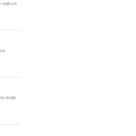
z większe
ica
e dzięki