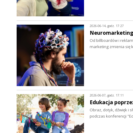
2026-06-14, godz. 17:27
Neuromarketin
Od billboardów i reklam
marketing zmienia się k
2026-06-07, godz. 17:11
Edukacja poprze
Obraz, dotyk, dźwięk i 
podczas konferencji "E