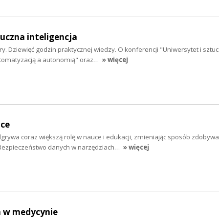
tuczna inteligencja
ry. Dziewięć godzin praktycznej wiedzy. O konferencji "Uniwersytet i sztu
automatyzacją a autonomią" oraz…
» więcej
uce
dgrywa coraz większą rolę w nauce i edukacji, zmieniając sposób zdobywa
 Bezpieczeństwo danych w narzędziach…
» więcej
m w medycynie