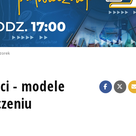
zorek
ci - modele
czeniu