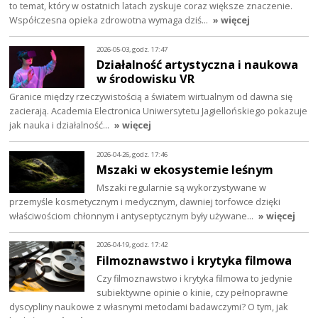
to temat, który w ostatnich latach zyskuje coraz większe znaczenie.
Współczesna opieka zdrowotna wymaga dziś…
» więcej
2026-05-03, godz. 17:47
Działalność artystyczna i naukowa
w środowisku VR
Granice między rzeczywistością a światem wirtualnym od dawna się
zacierają. Academia Electronica Uniwersytetu Jagiellońskiego pokazuje
jak nauka i działalność…
» więcej
2026-04-26, godz. 17:46
Mszaki w ekosystemie leśnym
Mszaki regularnie są wykorzystywane w
przemyśle kosmetycznym i medycznym, dawniej torfowce dzięki
właściwościom chłonnym i antyseptycznym były używane…
» więcej
2026-04-19, godz. 17:42
Filmoznawstwo i krytyka filmowa
Czy filmoznawstwo i krytyka filmowa to jedynie
subiektywne opinie o kinie, czy pełnoprawne
dyscypliny naukowe z własnymi metodami badawczymi? O tym, jak