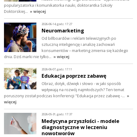
popularyzatorka i komunikatorka nauki, doktorantka Szkoły
Doktorskiej…
» więcej
2026-06-14, godz. 17:27
Neuromarketing
Od billboardów i reklam telewizyjnych po
sztuczną inteligencję i analizę zachowań
konsumentów – marketing zmienia się każdego
dnia. Dziś marki nie tylko…
» więcej
2026-06-07, godz. 17:11
Edukacja poprzez zabawę
Obraz, dotyk, dźwięk i słowo - w jaki sposób
wpływają na rozwój najmłodszych? Ten temat
poruszony został podczas konferencji "Edukacja przez zabawę -…
»
więcej
2026-05-31, godz. 17:37
Medycyna przyszłości - modele
diagnostyczne w leczeniu
nowotworów