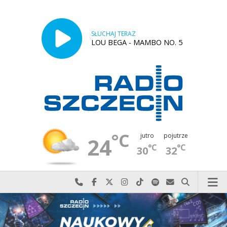
SŁUCHAJ TERAZ
LOU BEGA - MAMBO NO. 5
°C
jutro
pojutrze
24
°C
°C
30
32
Najlepiej po prostu do nas zadzwoń
Odwiedź nas na Facebook-u
Odwiedź nas na X
Odwiedź nas na Instagram-ie
Odwiedź nas na TikTok-u
Szukaj nas na Spotify
Wyślij do nas w
Szukaj