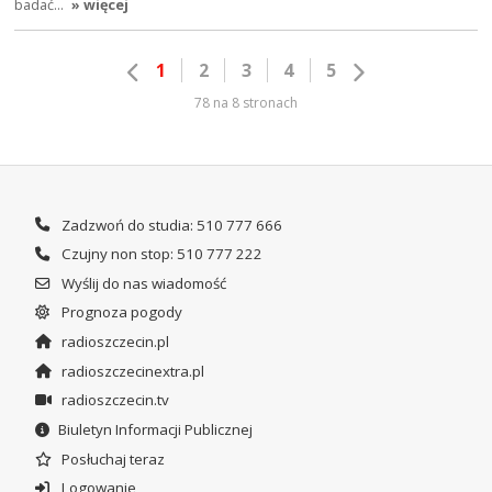
badać…
» więcej
1
2
3
4
5
78 na 8 stronach
Zadzwoń do studia: 510 777 666
Czujny non stop: 510 777 222
Wyślij do nas wiadomość
Prognoza pogody
radioszczecin.pl
radioszczecinextra.pl
radioszczecin.tv
Biuletyn Informacji Publicznej
Posłuchaj teraz
Logowanie