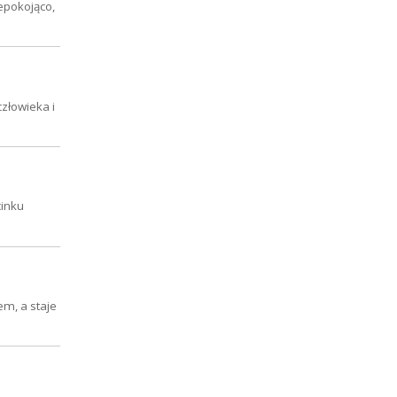
epokojąco,
człowieka i
cinku
em, a staje