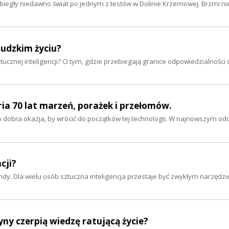
 obiegły niedawno świat po jednym z testów w Dolinie Krzemowej. Brzmi ni
ludzkim życiu?
tucznej inteligencji? O tym, gdzie przebiegają granice odpowiedzialności 
oria 70 lat marzeń, porażek i przełomów.
To dobra okazja, by wrócić do początków tej technologii. W najnowszym od
cji?
y. Dla wielu osób sztuczna inteligencja przestaje być zwykłym narzędzi
yny czerpią wiedzę ratującą życie?