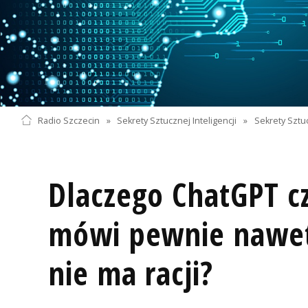
Radio Szczecin
»
Sekrety Sztucznej Inteligencji
»
Sekrety Sztuc
Dlaczego ChatGPT cz
mówi pewnie nawet
nie ma racji?