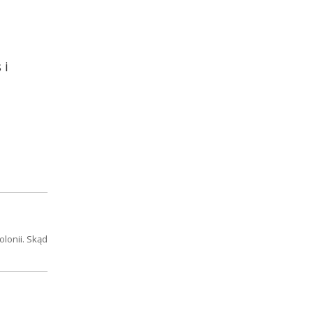
 i
lonii. Skąd