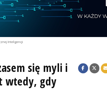
znej Inteligencji
asem się myli i
 wtedy, gdy