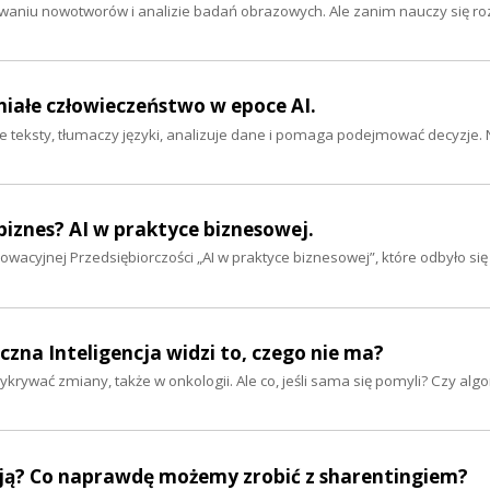
krywaniu nowotworów i analizie badań obrazowych. Ale zanim nauczy się 
aniałe człowieczeństwo w epoce AI.
e teksty, tłumaczy języki, analizuje dane i pomaga podejmować decyzje. N
 biznes? AI w praktyce biznesowej.
cyjnej Przedsiębiorczości „AI w praktyce biznesowej”, które odbyło się
zna Inteligencja widzi to, czego nie ma?
krywać zmiany, także w onkologii. Ale co, jeśli sama się pomyli? Czy al
ncją? Co naprawdę możemy zrobić z sharentingiem?