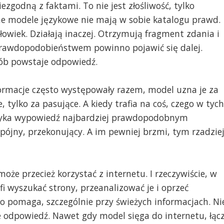
ezgodną z faktami. To nie jest złośliwość, tylko
e modele językowe nie mają w sobie katalogu prawd.
złowiek. Działają inaczej. Otrzymują fragment zdania i
prawdopodobieństwem powinno pojawić się dalej.
osób powstaje odpowiedź.
ormacje często występowały razem, model uzna je za
 tylko za pasujące. A kiedy trafia na coś, czego w tych
omyka wypowiedź najbardziej prawdopodobnym
pójny, przekonujący. A im pewniej brzmi, tym rzadzie
że przecież korzystać z internetu. I rzeczywiście, w
fi wyszukać strony, przeanalizować je i oprzeć
o pomaga, szczególnie przy świeżych informacjach. Ni
e odpowiedź. Nawet gdy model sięga do internetu, łąc