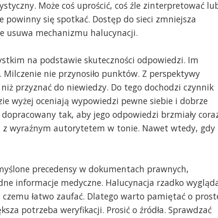
styczny. Może coś uprościć, coś źle zinterpretować lu
ie powinny się spotkać. Dostęp do sieci zmniejsza
nie usuwa mechanizmu halucynacji.
ystkim na podstawie skuteczności odpowiedzi. Im
ne. Milczenie nie przynosiło punktów. Z perspektywy
ć niż przyznać do niewiedzy. Do tego dochodzi czynnik
dzie wyżej oceniają wypowiedzi pewne siebie i dobrze
 dopracowany tak, aby jego odpowiedzi brzmiały cora
ie, z wyraźnym autorytetem w tonie. Nawet wtedy, gdy
zmyślone precedensy w dokumentach prawnych,
łędne informacje medyczne. Halucynacja rzadko wygląd
ś, czemu łatwo zaufać. Dlatego warto pamiętać o prost
sza potrzeba weryfikacji. Prosić o źródła. Sprawdzać