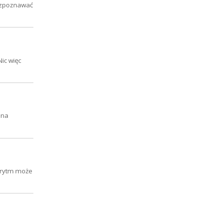
rozpoznawać
ic więc
 na
gorytm może