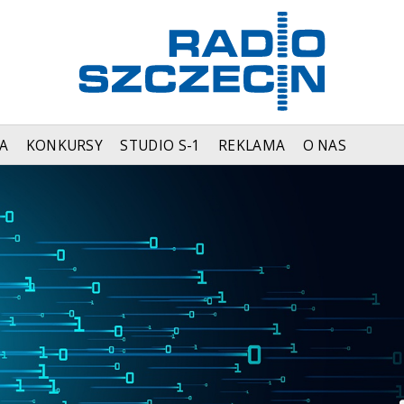
A
KONKURSY
STUDIO S-1
REKLAMA
O NAS