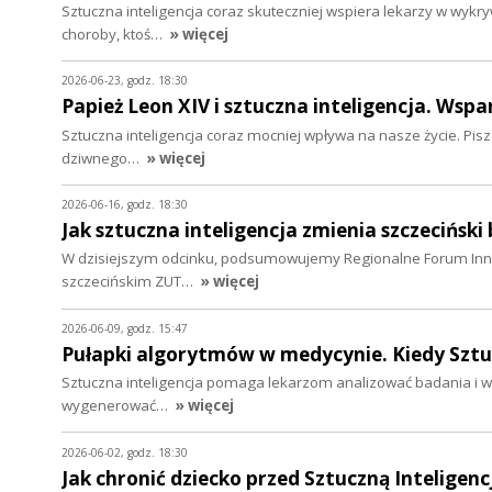
Sztuczna inteligencja coraz skuteczniej wspiera lekarzy w wy
choroby, ktoś…
» więcej
2026-06-23, godz. 18:30
Papież Leon XIV i sztuczna inteligencja. Wsp
Sztuczna inteligencja coraz mocniej wpływa na nasze życie. Pisz
dziwnego…
» więcej
2026-06-16, godz. 18:30
Jak sztuczna inteligencja zmienia szczeciński
W dzisiejszym odcinku, podsumowujemy Regionalne Forum Innowa
szczecińskim ZUT…
» więcej
2026-06-09, godz. 15:47
Pułapki algorytmów w medycynie. Kiedy Sztuc
Sztuczna inteligencja pomaga lekarzom analizować badania i wy
wygenerować…
» więcej
2026-06-02, godz. 18:30
Jak chronić dziecko przed Sztuczną Intelige