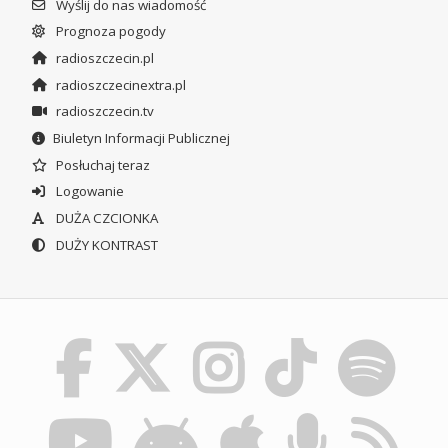
Wyślij do nas wiadomość
Prognoza pogody
radioszczecin.pl
radioszczecinextra.pl
radioszczecin.tv
Biuletyn Informacji Publicznej
Posłuchaj teraz
Logowanie
DUŻA CZCIONKA
DUŻY KONTRAST