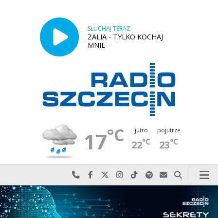
SŁUCHAJ TERAZ
ZALIA - TYLKO KOCHAJ
MNIE
°C
jutro
pojutrze
17
°C
°C
22
23
Najlepiej po prostu do nas zadzwoń
Odwiedź nas na Facebook-u
Odwiedź nas na X
Odwiedź nas na Instagram-ie
Odwiedź nas na TikTok-u
Szukaj nas na Spotify
Wyślij do nas w
Szukaj