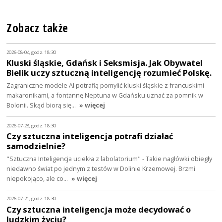
Zobacz także
2026-08-04, godz. 18:30
Kluski śląskie, Gdańsk i Seksmisja. Jak Obywatel
Bielik uczy sztuczną inteligencję rozumieć Polskę.
Zagraniczne modele AI potrafią pomylić kluski śląskie z francuskimi
makaronikami, a fontannę Neptuna w Gdańsku uznać za pomnik w
Bolonii. Skąd biorą się…
» więcej
2026-07-28, godz. 18:30
Czy sztuczna inteligencja potrafi działać
samodzielnie?
"Sztuczna Inteligencja uciekła z labolatorium" - Takie nagłówki obiegły
niedawno świat po jednym z testów w Dolinie Krzemowej. Brzmi
niepokojąco, ale co…
» więcej
2026-07-21, godz. 18:30
Czy sztuczna inteligencja może decydować o
ludzkim życiu?