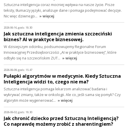
Sztuczna inteligencja coraz mocniej wpływa na nasze życie. Pisze
teksty, tłumaczy języki, analizuje dane i pomaga podejmować decyzje.
Nic więc dziwnego…
» więcej
2026-06-16, godz. 18:30
Jak sztuczna inteligencja zmienia szczeciński
biznes? AI w praktyce biznesowej.
W dzisiejszym odcinku, podsumowujemy Regionalne Forum
Innowacyjnej Przedsiębiorczości „AI w praktyce biznesowej”, które
odbyło się na szczecińskim ZUT…
» więcej
2026-06-09, godz. 15:47
Pułapki algorytmów w medycynie. Kiedy Sztuczna
Inteligencja widzi to, czego nie ma?
Sztuczna inteligencja pomaga lekarzom analizować badania i
wykrywać zmiany, także w onkologii. Ale co, jeśli sama się pomyli? Czy
algorytm może wygenerować…
» więcej
2026-06-02, godz. 18:30
Jak chronić dziecko przed Sztuczną Inteligencją?
Co naprawdę możemy zrobić z sharentingiem?