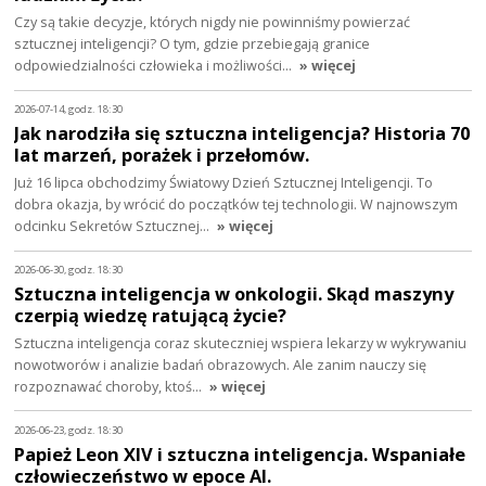
Czy są takie decyzje, których nigdy nie powinniśmy powierzać
sztucznej inteligencji? O tym, gdzie przebiegają granice
odpowiedzialności człowieka i możliwości…
» więcej
2026-07-14, godz. 18:30
Jak narodziła się sztuczna inteligencja? Historia 70
lat marzeń, porażek i przełomów.
Już 16 lipca obchodzimy Światowy Dzień Sztucznej Inteligencji. To
dobra okazja, by wrócić do początków tej technologii. W najnowszym
odcinku Sekretów Sztucznej…
» więcej
2026-06-30, godz. 18:30
Sztuczna inteligencja w onkologii. Skąd maszyny
czerpią wiedzę ratującą życie?
Sztuczna inteligencja coraz skuteczniej wspiera lekarzy w wykrywaniu
nowotworów i analizie badań obrazowych. Ale zanim nauczy się
rozpoznawać choroby, ktoś…
» więcej
2026-06-23, godz. 18:30
Papież Leon XIV i sztuczna inteligencja. Wspaniałe
człowieczeństwo w epoce AI.