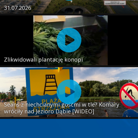
31.07.2026
Zlikwidowali plantację konopi
Seans z niechcianymi gośćmi w tle? Komary
wróciły nad Jezioro Dąbie [WIDEO]