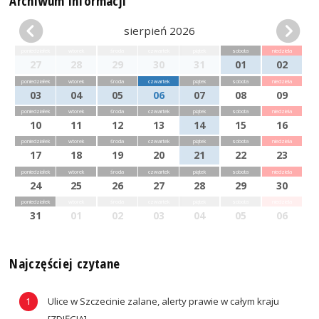
Archiwum informacji
sierpień 2026
poniedziałek
wtorek
środa
czwartek
piątek
sobota
niedziela
27
28
29
30
31
01
02
poniedziałek
wtorek
środa
czwartek
piątek
sobota
niedziela
03
04
05
06
07
08
09
poniedziałek
wtorek
środa
czwartek
piątek
sobota
niedziela
10
11
12
13
14
15
16
poniedziałek
wtorek
środa
czwartek
piątek
sobota
niedziela
17
18
19
20
21
22
23
poniedziałek
wtorek
środa
czwartek
piątek
sobota
niedziela
24
25
26
27
28
29
30
poniedziałek
wtorek
środa
czwartek
piątek
sobota
niedziela
31
01
02
03
04
05
06
Najczęściej czytane
Ulice w Szczecinie zalane, alerty prawie w całym kraju
[ZDJĘCIA]