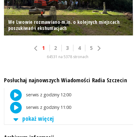
We Lwowie rozmawiano m.in. o kolejnych miejscach
poszukiwań i ekshumacjach
1
2
3
4
5
64531 na 5378 stronach
Posłuchaj najnowszych Wiadomości Radia Szczecin
serwis z godziny 12:00
serwis z godziny 11:00
pokaż więcej