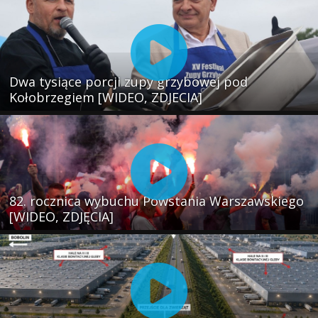
Dwa tysiące porcji zupy grzybowej pod
Kołobrzegiem [WIDEO, ZDJECIA]
82. rocznica wybuchu Powstania Warszawskiego
[WIDEO, ZDJĘCIA]