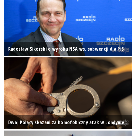
Radosław Sikorski o wyroku NSA ws. subwencji dla PiS
Dwaj Polacy skazani za homofobiczny atak w Londynie