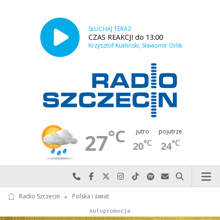
SŁUCHAJ TERAZ
CZAS REAKCJI do 13:00
Krzysztof Kukliński, Sławomir Orlik
°C
jutro
pojutrze
27
°C
°C
20
24
Najlepiej po prostu do nas zadzwoń
Odwiedź nas na Facebook-u
Odwiedź nas na X
Odwiedź nas na Instagram-ie
Odwiedź nas na TikTok-u
Szukaj nas na Spotify
Wyślij do nas w
Szukaj
Radio Szczecin
»
Polska i świat
Autopromocja
Autopromocja