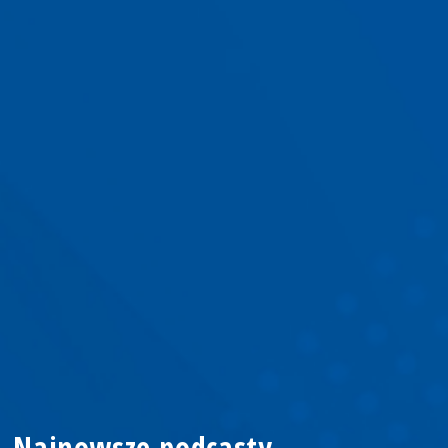
Najnowsze podcasty