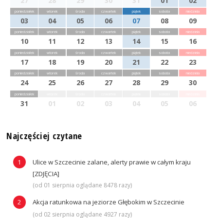
27
28
29
30
31
01
02
poniedziałek
wtorek
środa
czwartek
piątek
sobota
niedziela
03
04
05
06
07
08
09
poniedziałek
wtorek
środa
czwartek
piątek
sobota
niedziela
10
11
12
13
14
15
16
poniedziałek
wtorek
środa
czwartek
piątek
sobota
niedziela
17
18
19
20
21
22
23
poniedziałek
wtorek
środa
czwartek
piątek
sobota
niedziela
24
25
26
27
28
29
30
poniedziałek
wtorek
środa
czwartek
piątek
sobota
niedziela
31
01
02
03
04
05
06
Najczęściej czytane
Ulice w Szczecinie zalane, alerty prawie w całym kraju
[ZDJĘCIA]
(od 01 sierpnia oglądane 8478 razy)
Akcja ratunkowa na jeziorze Głębokim w Szczecinie
(od 02 sierpnia oglądane 4927 razy)