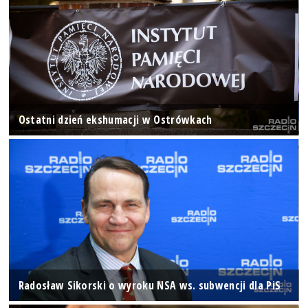
Ostatni dzień ekshumacji w Ostrówkach
Radosław Sikorski o wyroku NSA ws. subwencji dla PiS