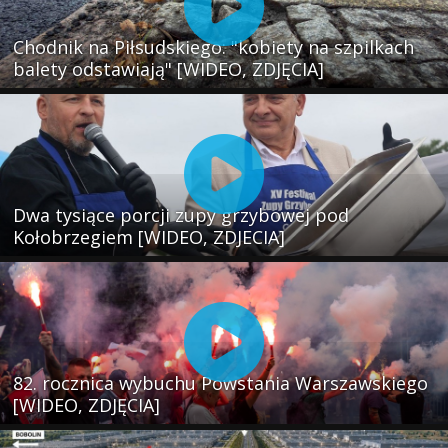
Chodnik na Piłsudskiego: "kobiety na szpilkach
balety odstawiają" [WIDEO, ZDJĘCIA]
Dwa tysiące porcji zupy grzybowej pod
Kołobrzegiem [WIDEO, ZDJECIA]
82. rocznica wybuchu Powstania Warszawskiego
[WIDEO, ZDJĘCIA]