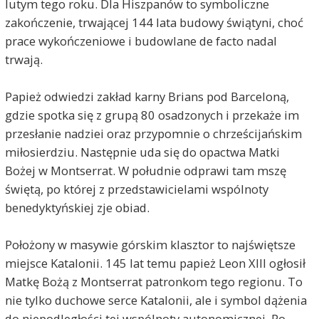
lutym tego roku. Dla Hiszpanów to symboliczne
zakończenie, trwającej 144 lata budowy świątyni, choć
prace wykończeniowe i budowlane de facto nadal
trwają.
Papież odwiedzi zakład karny Brians pod Barceloną,
gdzie spotka się z grupą 80 osadzonych i przekaże im
przesłanie nadziei oraz przypomnie o chrześcijańskim
miłosierdziu. Następnie uda się do opactwa Matki
Bożej w Montserrat. W południe odprawi tam mszę
świętą, po której z przedstawicielami wspólnoty
benedyktyńskiej zje obiad.
Położony w masywie górskim klasztor to najświętsze
miejsce Katalonii. 145 lat temu papież Leon XIII ogłosił
Matkę Bożą z Montserrat patronkom tego regionu. To
nie tylko duchowe serce Katalonii, ale i symbol dążenia
do niepodległości tej wspólnoty autonomicznej. Po