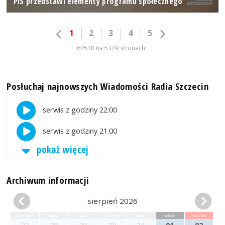
PiS przedstawi elementy programu społecznego
1
2
3
4
5
64538 na 5379 stronach
Posłuchaj najnowszych Wiadomości Radia Szczecin
serwis z godziny 22:00
serwis z godziny 21:00
pokaż więcej
Archiwum informacji
sierpień 2026
poniedziałek
wtorek
środa
czwartek
piątek
sobota
niedziela